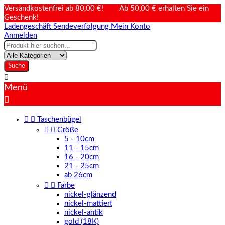
Versandkostenfrei ab 80,00 €! Ab 50,00 € erhalten Sie ein
Geschenk!
Ladengeschäft
Sendeverfolgung
Mein Konto
Anmelden
Suche

Menü



Taschenbügel


Größe
5 - 10cm
11 - 15cm
16 - 20cm
21 - 25cm
ab 26cm


Farbe
nickel-glänzend
nickel-mattiert
nickel-antik
gold (18K)