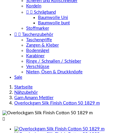
Scheren und Rollschneider
Kordeln


Schrägband
Baumwolle Uni
Baumwolle bunt
Stoffmarker


Taschenzubehör
Taschengriffe
Zangen & Kleber
Bodennägel
Karabiner
Ringe / Schnallen / Schieber
Verschlüsse
Nieten, Ösen & Druckknöpfe
Sale
Startseite
Nähzubehör
Garn Amann Mettler
Overlockgarn Silk Finish Cotton 50 1829 m
