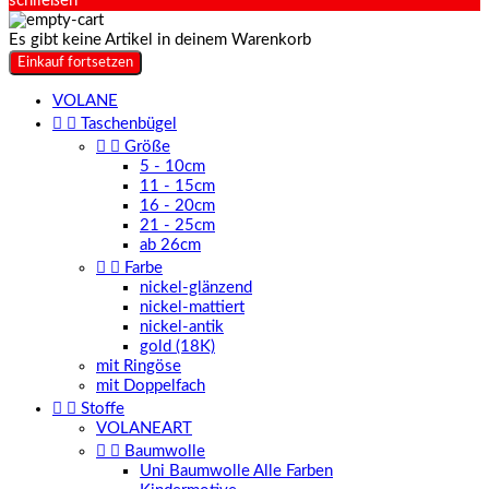
schließen
Es gibt keine Artikel in deinem Warenkorb
Einkauf fortsetzen
VOLANE


Taschenbügel


Größe
5 - 10cm
11 - 15cm
16 - 20cm
21 - 25cm
ab 26cm


Farbe
nickel-glänzend
nickel-mattiert
nickel-antik
gold (18K)
mit Ringöse
mit Doppelfach


Stoffe
VOLANEART


Baumwolle
Uni Baumwolle Alle Farben