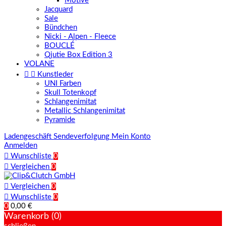
Motive
Jacquard
Sale
Bündchen
Nicki - Alpen - Fleece
BOUCLÉ
Qjutie Box Edition 3
VOLANE


Kunstleder
UNI Farben
Skull Totenkopf
Schlangenimitat
Metallic Schlangenimitat
Pyramide
Ladengeschäft
Sendeverfolgung
Mein Konto
Anmelden

Wunschliste
0

Vergleichen
0

Vergleichen
0

Wunschliste
0
0
0,00 €
Warenkorb (0)