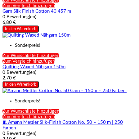
Zur Wunschliste hinzufügen
Zum Vergleich hinzufügen
Garn Silk Finish Cotton 40 457 m
0 Bewertung(en)
6,80 €
In den Warenkorb
Sonderpreis!
Zur Wunschliste hinzufügen
Zum Vergleich hinzufügen
Quilting Waxed Nähgarn 150m
0 Bewertung(en)
2,70 €
In den Warenkorb
Sonderpreis!
Zur Wunschliste hinzufügen
Zum Vergleich hinzufügen
🧵 Amann Mettler Silk-Finish Cotton No. 50 – 150 m | 250
Farben
0 Bewertung(en)