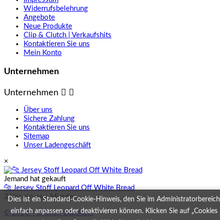
Widerrufsbelehrung
Angebote
Neue Produkte
Clip & Clutch | Verkaufshits
Kontaktieren Sie uns
Mein Konto
Unternehmen
Unternehmen


Über uns
Sichere Zahlung
Kontaktieren Sie uns
Sitemap
Unser Ladengeschäft
×
Jemand hat gekauft
🐆 Jersey Stoff Leopard Off White Bread
2 Vor ein paar Minuten
Dies ist ein Standard-Cookie-Hinweis, den Sie im Administratorbereich
einfach anpassen oder deaktivieren können. Klicken Sie auf „Cookies
© 2026 - taschen-zubehoer