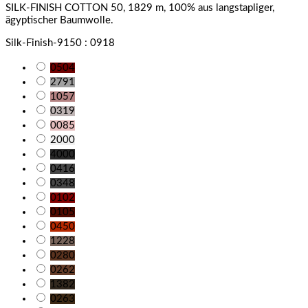
SILK-FINISH COTTON 50, 1829 m, 100% aus langstapliger,
ägyptischer Baumwolle.
Silk-Finish-9150 : 0918
0504
2791
1057
0319
0085
2000
4000
0416
0348
0102
0105
0450
1228
0280
0262
1382
0263