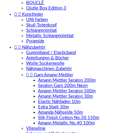
BOUCLÉ
Qjutie Box Edition 3


Kunstleder
UNI Farben
Skull Totenkopf
Schlangenimitat
Metallic Schlangenimitat
Pyramide


Nähzubehör
Gummiband / Elasticband
Anleitungen & Bücher
Wolle Sockenwolle
Nähmaschinen Zubehör


Garn Amann Mettler
Amann Mettler Seralon 200m
Seralon Garn 200m Neon
Amann Mettler Seralon 500m
Amann Mettler Seralon 30m
Elastic Nähfaden 10m
Extra Stark 30m
Amanda Nähseide 50m
Silk Finish Cotton No.50 150m
Amann Metallic No.40 100m
Vlieseline