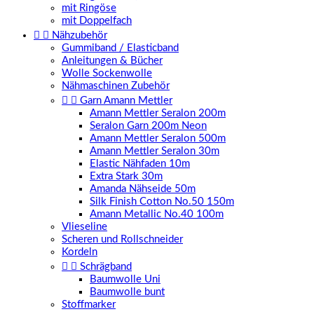
mit Ringöse
mit Doppelfach


Nähzubehör
Gummiband / Elasticband
Anleitungen & Bücher
Wolle Sockenwolle
Nähmaschinen Zubehör


Garn Amann Mettler
Amann Mettler Seralon 200m
Seralon Garn 200m Neon
Amann Mettler Seralon 500m
Amann Mettler Seralon 30m
Elastic Nähfaden 10m
Extra Stark 30m
Amanda Nähseide 50m
Silk Finish Cotton No.50 150m
Amann Metallic No.40 100m
Vlieseline
Scheren und Rollschneider
Kordeln


Schrägband
Baumwolle Uni
Baumwolle bunt
Stoffmarker