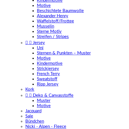
Kindermotive
Motive
Beschichtete Baumwolle
Alexander Henry
Waffelstoff/Frottee
Musselin
Sterne Motiv
Streifen / Stripes


Jersey
Uni
Sternen & Punkten – Muster
Motive
Kindermotive
Strickjersey
French Terry
Sweatstoff
Ripp Jersey
Kork


Deko & Canvasstoffe
Muster
Motive
Jacquard
Sale
Bündchen
Nicki - Alpen - Fleece