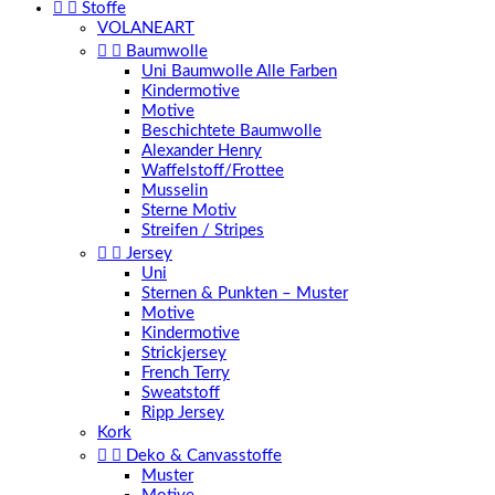


Stoffe
VOLANEART


Baumwolle
Uni Baumwolle Alle Farben
Kindermotive
Motive
Beschichtete Baumwolle
Alexander Henry
Waffelstoff/Frottee
Musselin
Sterne Motiv
Streifen / Stripes


Jersey
Uni
Sternen & Punkten – Muster
Motive
Kindermotive
Strickjersey
French Terry
Sweatstoff
Ripp Jersey
Kork


Deko & Canvasstoffe
Muster