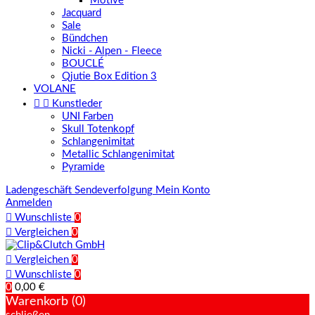
Motive
Jacquard
Sale
Bündchen
Nicki - Alpen - Fleece
BOUCLÉ
Qjutie Box Edition 3
VOLANE


Kunstleder
UNI Farben
Skull Totenkopf
Schlangenimitat
Metallic Schlangenimitat
Pyramide
Ladengeschäft
Sendeverfolgung
Mein Konto
Anmelden

Wunschliste
0

Vergleichen
0

Vergleichen
0

Wunschliste
0
0
0,00 €
Warenkorb (0)