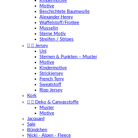
Kindermotive
Motive
Beschichtete Baumwolle
Alexander Henry
Waffelstoff/Frottee
Musselin
Sterne Motiv
Streifen / Stripes


Jersey
Uni
Sternen & Punkten – Muster
Motive
Kindermotive
Strickjersey
French Terry
Sweatstoff
Ripp Jersey
Kork


Deko & Canvasstoffe
Muster
Motive
Jacquard
Sale
Bündchen
Nicki - Alpen - Fleece