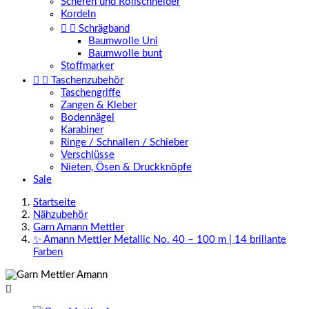
Scheren und Rollschneider
Kordeln


Schrägband
Baumwolle Uni
Baumwolle bunt
Stoffmarker


Taschenzubehör
Taschengriffe
Zangen & Kleber
Bodennägel
Karabiner
Ringe / Schnallen / Schieber
Verschlüsse
Nieten, Ösen & Druckknöpfe
Sale
Startseite
Nähzubehör
Garn Amann Mettler
✨ Amann Mettler Metallic No. 40 – 100 m | 14 brillante
Farben
