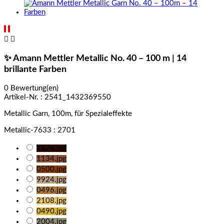


✨ Amann Mettler Metallic No. 40 – 100 m | 14
brillante Farben
0 Bewertung(en)
Artikel-Nr. :
2541_1432369550
Metallic Garn, 100m, für Spezialeffekte
Metallic-7633 : 2701
1874.jpg
1134.jpg
0500.jpg
9924.jpg
0496.jpg
2108.jpg
0490.jpg
2004.jpg