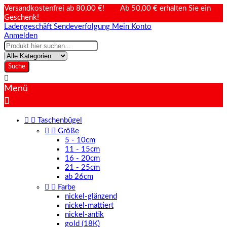
Versandkostenfrei ab 80,00 €! Ab 50,00 € erhalten Sie ein
Geschenk!
Ladengeschäft
Sendeverfolgung
Mein Konto
Anmelden
Suche

Menü



Taschenbügel


Größe
5 - 10cm
11 - 15cm
16 - 20cm
21 - 25cm
ab 26cm


Farbe
nickel-glänzend
nickel-mattiert
nickel-antik
gold (18K)