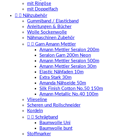
mit Ringöse
mit Doppelfach


Nähzubehör
Gummiband / Elasticband
Anleitungen & Bücher
Wolle Sockenwolle
Nähmaschinen Zubehör


Garn Amann Mettler
Amann Mettler Seralon 200m
Seralon Garn 200m Neon
Amann Mettler Seralon 500m
Amann Mettler Seralon 30m
Elastic Nähfaden 10m
Extra Stark 30m
Amanda Nähseide 50m
Silk Finish Cotton No.50 150m
Amann Metallic No.40 100m
Vlieseline
Scheren und Rollschneider
Kordeln


Schrägband
Baumwolle Uni
Baumwolle bunt
Stoffmarker