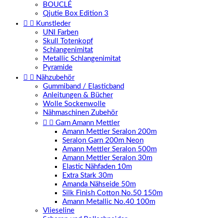
BOUCLÉ
Qjutie Box Edition 3


Kunstleder
UNI Farben
Skull Totenkopf
Schlangenimitat
Metallic Schlangenimitat
Pyramide


Nähzubehör
Gummiband / Elasticband
Anleitungen & Bücher
Wolle Sockenwolle
Nähmaschinen Zubehör


Garn Amann Mettler
Amann Mettler Seralon 200m
Seralon Garn 200m Neon
Amann Mettler Seralon 500m
Amann Mettler Seralon 30m
Elastic Nähfaden 10m
Extra Stark 30m
Amanda Nähseide 50m
Silk Finish Cotton No.50 150m
Amann Metallic No.40 100m
Vlieseline