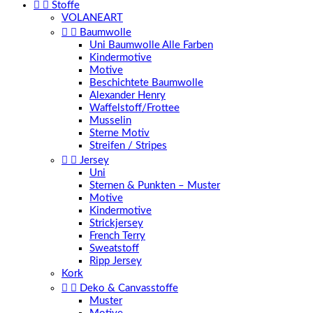


Stoffe
VOLANEART


Baumwolle
Uni Baumwolle Alle Farben
Kindermotive
Motive
Beschichtete Baumwolle
Alexander Henry
Waffelstoff/Frottee
Musselin
Sterne Motiv
Streifen / Stripes


Jersey
Uni
Sternen & Punkten – Muster
Motive
Kindermotive
Strickjersey
French Terry
Sweatstoff
Ripp Jersey
Kork


Deko & Canvasstoffe
Muster