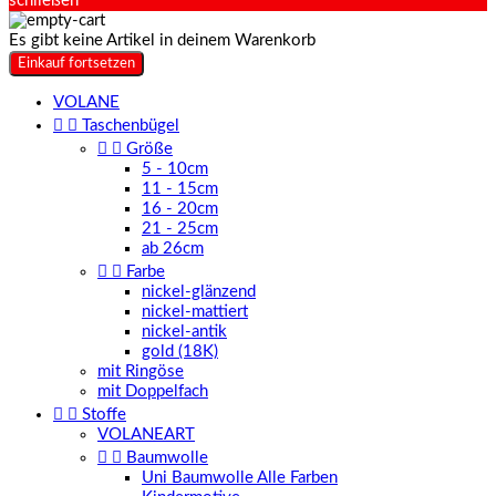
schließen
Es gibt keine Artikel in deinem Warenkorb
Einkauf fortsetzen
VOLANE


Taschenbügel


Größe
5 - 10cm
11 - 15cm
16 - 20cm
21 - 25cm
ab 26cm


Farbe
nickel-glänzend
nickel-mattiert
nickel-antik
gold (18K)
mit Ringöse
mit Doppelfach


Stoffe
VOLANEART


Baumwolle
Uni Baumwolle Alle Farben