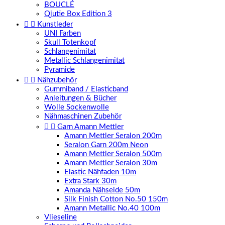
BOUCLÉ
Qjutie Box Edition 3


Kunstleder
UNI Farben
Skull Totenkopf
Schlangenimitat
Metallic Schlangenimitat
Pyramide


Nähzubehör
Gummiband / Elasticband
Anleitungen & Bücher
Wolle Sockenwolle
Nähmaschinen Zubehör


Garn Amann Mettler
Amann Mettler Seralon 200m
Seralon Garn 200m Neon
Amann Mettler Seralon 500m
Amann Mettler Seralon 30m
Elastic Nähfaden 10m
Extra Stark 30m
Amanda Nähseide 50m
Silk Finish Cotton No.50 150m
Amann Metallic No.40 100m
Vlieseline