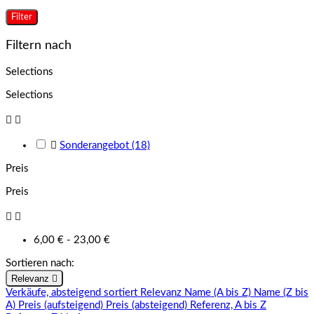
Filter
Filtern nach
Selections
Selections



Sonderangebot
(18)
Preis
Preis


6,00 € - 23,00 €
Sortieren nach:
Relevanz

Verkäufe, absteigend sortiert
Relevanz
Name (A bis Z)
Name (Z bis
A)
Preis (aufsteigend)
Preis (absteigend)
Referenz, A bis Z