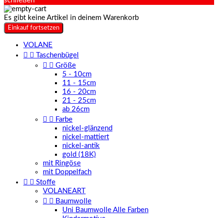
schließen
Es gibt keine Artikel in deinem Warenkorb
Einkauf fortsetzen
VOLANE


Taschenbügel


Größe
5 - 10cm
11 - 15cm
16 - 20cm
21 - 25cm
ab 26cm


Farbe
nickel-glänzend
nickel-mattiert
nickel-antik
gold (18K)
mit Ringöse
mit Doppelfach


Stoffe
VOLANEART


Baumwolle
Uni Baumwolle Alle Farben