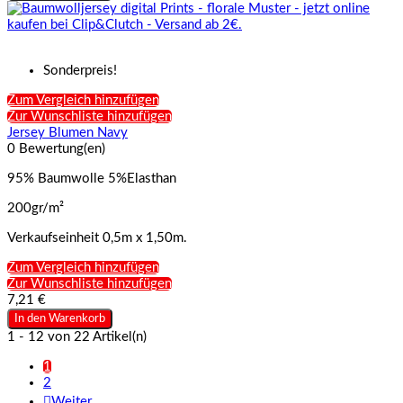
Sonderpreis!
Zum Vergleich hinzufügen
Zur Wunschliste hinzufügen
Jersey Blumen Navy
0 Bewertung(en)
95% Baumwolle 5%Elasthan
200gr/m²
Verkaufseinheit 0,5m x 1,50m.
Zum Vergleich hinzufügen
Zur Wunschliste hinzufügen
7,21 €
In den Warenkorb
1 - 12 von 22 Artikel(n)
1
2

Weiter