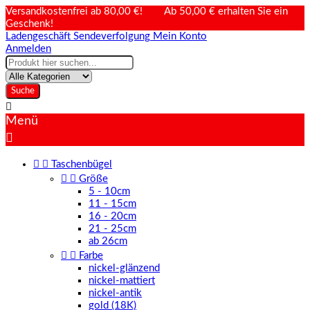
Versandkostenfrei ab 80,00 €! Ab 50,00 € erhalten Sie ein
Geschenk!
Ladengeschäft
Sendeverfolgung
Mein Konto
Anmelden
Suche

Menü



Taschenbügel


Größe
5 - 10cm
11 - 15cm
16 - 20cm
21 - 25cm
ab 26cm


Farbe
nickel-glänzend
nickel-mattiert
nickel-antik
gold (18K)