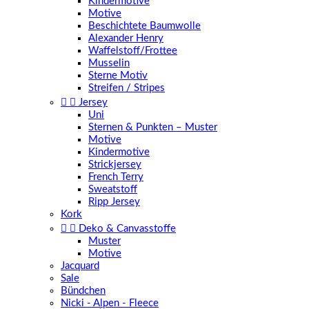
Kindermotive
Motive
Beschichtete Baumwolle
Alexander Henry
Waffelstoff/Frottee
Musselin
Sterne Motiv
Streifen / Stripes


Jersey
Uni
Sternen & Punkten – Muster
Motive
Kindermotive
Strickjersey
French Terry
Sweatstoff
Ripp Jersey
Kork


Deko & Canvasstoffe
Muster
Motive
Jacquard
Sale
Bündchen
Nicki - Alpen - Fleece