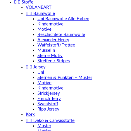


Stoffe
VOLANEART


Baumwolle
Uni Baumwolle Alle Farben
Kindermotive
Motive
Beschichtete Baumwolle
Alexander Henry
Waffelstoff/Frottee
Musselin
Sterne Motiv
Streifen / Stripes


Jersey
Uni
Sternen & Punkten – Muster
Motive
Kindermotive
Strickjersey
French Terry
Sweatstoff
Ripp Jersey
Kork


Deko & Canvasstoffe
Muster