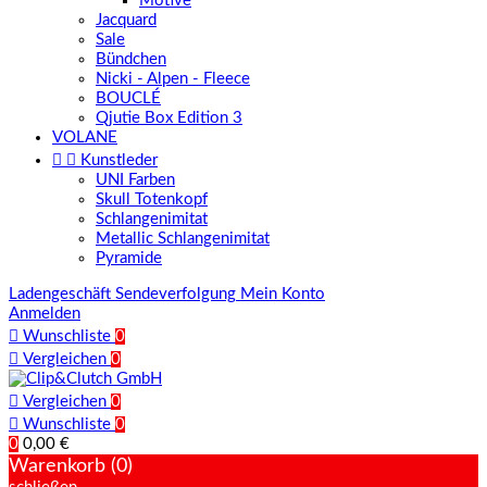
Motive
Jacquard
Sale
Bündchen
Nicki - Alpen - Fleece
BOUCLÉ
Qjutie Box Edition 3
VOLANE


Kunstleder
UNI Farben
Skull Totenkopf
Schlangenimitat
Metallic Schlangenimitat
Pyramide
Ladengeschäft
Sendeverfolgung
Mein Konto
Anmelden

Wunschliste
0

Vergleichen
0

Vergleichen
0

Wunschliste
0
0
0,00 €
Warenkorb (0)