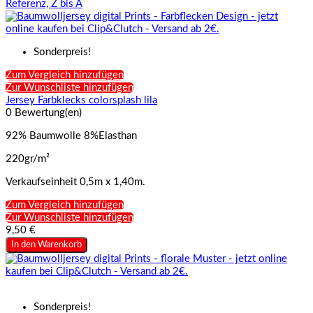
Referenz, Z bis A
Sonderpreis!
Zum Vergleich hinzufügen
Zur Wunschliste hinzufügen
Jersey Farbklecks colorsplash lila
0 Bewertung(en)
92% Baumwolle 8%Elasthan
220gr/m²
Verkaufseinheit 0,5m x 1,40m.
Zum Vergleich hinzufügen
Zur Wunschliste hinzufügen
9,50 €
In den Warenkorb
Sonderpreis!