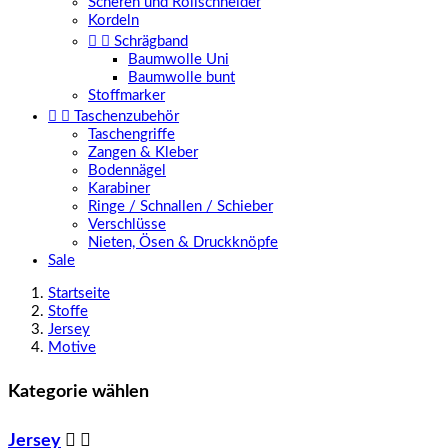
Scheren und Rollschneider
Kordeln


Schrägband
Baumwolle Uni
Baumwolle bunt
Stoffmarker


Taschenzubehör
Taschengriffe
Zangen & Kleber
Bodennägel
Karabiner
Ringe / Schnallen / Schieber
Verschlüsse
Nieten, Ösen & Druckknöpfe
Sale
Startseite
Stoffe
Jersey
Motive
Kategorie wählen
Jersey

