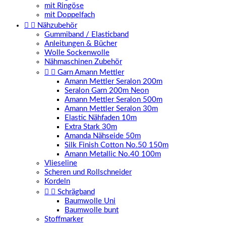
mit Ringöse
mit Doppelfach


Nähzubehör
Gummiband / Elasticband
Anleitungen & Bücher
Wolle Sockenwolle
Nähmaschinen Zubehör


Garn Amann Mettler
Amann Mettler Seralon 200m
Seralon Garn 200m Neon
Amann Mettler Seralon 500m
Amann Mettler Seralon 30m
Elastic Nähfaden 10m
Extra Stark 30m
Amanda Nähseide 50m
Silk Finish Cotton No.50 150m
Amann Metallic No.40 100m
Vlieseline
Scheren und Rollschneider
Kordeln


Schrägband
Baumwolle Uni
Baumwolle bunt
Stoffmarker