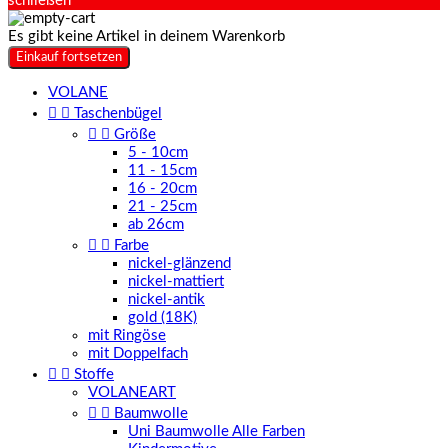
schließen
Es gibt keine Artikel in deinem Warenkorb
Einkauf fortsetzen
VOLANE


Taschenbügel


Größe
5 - 10cm
11 - 15cm
16 - 20cm
21 - 25cm
ab 26cm


Farbe
nickel-glänzend
nickel-mattiert
nickel-antik
gold (18K)
mit Ringöse
mit Doppelfach


Stoffe
VOLANEART


Baumwolle
Uni Baumwolle Alle Farben