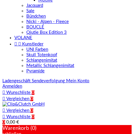
Motive
Jacquard
Sale
Bündchen
Nicki - Alpen - Fleece
BOUCLÉ
Qjutie Box Edition 3
VOLANE


Kunstleder
UNI Farben
Skull Totenkopf
Schlangenimitat
Metallic Schlangenimitat
Pyramide
Ladengeschäft
Sendeverfolgung
Mein Konto
Anmelden

Wunschliste
0

Vergleichen
0

Vergleichen
0

Wunschliste
0
0
0,00 €
Warenkorb (0)