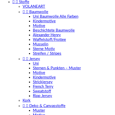


Stoffe
VOLANEART


Baumwolle
Uni Baumwolle Alle Farben
Kindermotive
Motive
Beschichtete Baumwolle
Alexander Henry
Waffelstoff/Frottee
Musselin
Sterne Motiv
Streifen / Stripes


Jersey
Uni
Sternen & Punkten – Muster
Motive
Kindermotive
Strickjersey
French Terry
Sweatstoff
Ripp Jersey
Kork


Deko & Canvasstoffe
Muster