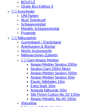
BOUCLÉ
Qjutie Box Edition 3


Kunstleder
UNI Farben
Skull Totenkopf
Schlangenimitat
Metallic Schlangenimitat
Pyramide


Nähzubehör
Gummiband / Elasticband
Anleitungen & Bücher
Wolle Sockenwolle
Nähmaschinen Zubehör


Garn Amann Mettler
Amann Mettler Seralon 200m
Seralon Garn 200m Neon
Amann Mettler Seralon 500m
Amann Mettler Seralon 30m
Elastic Nähfaden 10m
Extra Stark 30m
Amanda Nähseide 50m
Silk Finish Cotton No.50 150m
Amann Metallic No.40 100m
Vlieseline