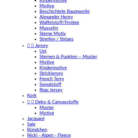
Kindermotive
Motive
Beschichtete Baumwolle
Alexander Henry
Waffelstoff/Frottee
Musselin
Sterne Motiv
Streifen / Stripes


Jersey
Uni
Sternen & Punkten – Muster
Motive
Kindermotive
Strickjersey
French Terry
Sweatstoff
Ripp Jersey
Kork


Deko & Canvasstoffe
Muster
Motive
Jacquard
Sale
Bündchen
Nicki - Alpen - Fleece