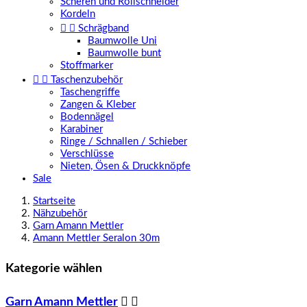
Scheren und Rollschneider
Kordeln


Schrägband
Baumwolle Uni
Baumwolle bunt
Stoffmarker


Taschenzubehör
Taschengriffe
Zangen & Kleber
Bodennägel
Karabiner
Ringe / Schnallen / Schieber
Verschlüsse
Nieten, Ösen & Druckknöpfe
Sale
Startseite
Nähzubehör
Garn Amann Mettler
Amann Mettler Seralon 30m
Kategorie wählen
Garn Amann Mettler

