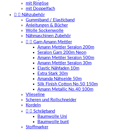
mit Ringöse
mit Doppelfach


Nähzubehör
Gummiband / Elasticband
Anleitungen & Bücher
Wolle Sockenwolle
Nähmaschinen Zubehör


Garn Amann Mettler
Amann Mettler Seralon 200m
Seralon Garn 200m Neon
Amann Mettler Seralon 500m
Amann Mettler Seralon 30m
Elastic Nähfaden 10m
Extra Stark 30m
Amanda Nähseide 50m
Silk Finish Cotton No.50 150m
Amann Metallic No.40 100m
Vlieseline
Scheren und Rollschneider
Kordeln


Schrägband
Baumwolle Uni
Baumwolle bunt
Stoffmarker