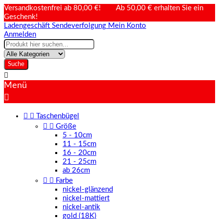
Versandkostenfrei ab 80,00 €! Ab 50,00 € erhalten Sie ein
Geschenk!
Ladengeschäft
Sendeverfolgung
Mein Konto
Anmelden
Suche

Menü



Taschenbügel


Größe
5 - 10cm
11 - 15cm
16 - 20cm
21 - 25cm
ab 26cm


Farbe
nickel-glänzend
nickel-mattiert
nickel-antik
gold (18K)