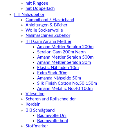
mit Ringöse
mit Doppelfach


Nähzubehör
Gummiband / Elasticband
Anleitungen & Bücher
Wolle Sockenwolle
Nähmaschinen Zubehör


Garn Amann Mettler
Amann Mettler Seralon 200m
Seralon Garn 200m Neon
Amann Mettler Seralon 500m
Amann Mettler Seralon 30m
Elastic Nähfaden 10m
Extra Stark 30m
Amanda Nähseide 50m
Silk Finish Cotton No.50 150m
Amann Metallic No.40 100m
Vlieseline
Scheren und Rollschneider
Kordeln


Schrägband
Baumwolle Uni
Baumwolle bunt
Stoffmarker