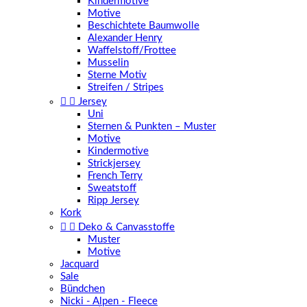
Kindermotive
Motive
Beschichtete Baumwolle
Alexander Henry
Waffelstoff/Frottee
Musselin
Sterne Motiv
Streifen / Stripes


Jersey
Uni
Sternen & Punkten – Muster
Motive
Kindermotive
Strickjersey
French Terry
Sweatstoff
Ripp Jersey
Kork


Deko & Canvasstoffe
Muster
Motive
Jacquard
Sale
Bündchen
Nicki - Alpen - Fleece