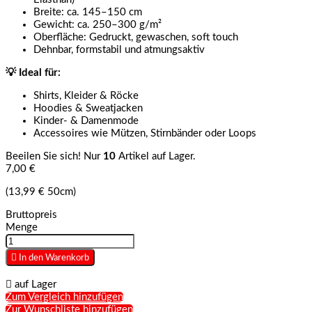
Breite: ca. 145–150 cm
Gewicht: ca. 250–300 g/m²
Oberfläche: Gedruckt, gewaschen, soft touch
Dehnbar, formstabil und atmungsaktiv
💡 Ideal für:
Shirts, Kleider & Röcke
Hoodies & Sweatjacken
Kinder- & Damenmode
Accessoires wie Mützen, Stirnbänder oder Loops
Beeilen Sie sich! Nur
10
Artikel auf Lager.
7,00 €
(13,99 € 50cm)
Bruttopreis
Menge

In den Warenkorb

auf Lager
Zum Vergleich hinzufügen
Zur Wunschliste hinzufügen