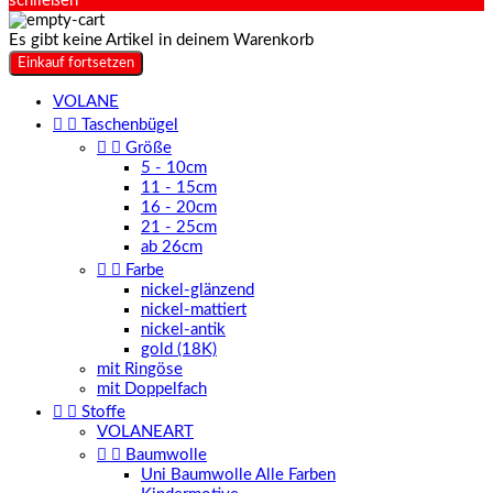
schließen
Es gibt keine Artikel in deinem Warenkorb
Einkauf fortsetzen
VOLANE


Taschenbügel


Größe
5 - 10cm
11 - 15cm
16 - 20cm
21 - 25cm
ab 26cm


Farbe
nickel-glänzend
nickel-mattiert
nickel-antik
gold (18K)
mit Ringöse
mit Doppelfach


Stoffe
VOLANEART


Baumwolle
Uni Baumwolle Alle Farben