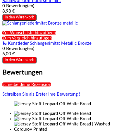
Baumwollstoff floral senf mint
0 Bewertung(en)
8,98 €
In den Warenkorb
Zur Wunschliste hinzufügen
Zum Vergleich hinzufügen
🐍 Kunstleder Schlangenimitat Metallic Bronze
0 Bewertung(en)
6,00 €
In den Warenkorb
Bewertungen
schreibe deine Rezension
Schreiben Sie als Erster Ihre Bewertung !