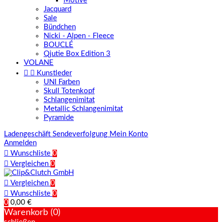
Motive
Jacquard
Sale
Bündchen
Nicki - Alpen - Fleece
BOUCLÉ
Qjutie Box Edition 3
VOLANE


Kunstleder
UNI Farben
Skull Totenkopf
Schlangenimitat
Metallic Schlangenimitat
Pyramide
Ladengeschäft
Sendeverfolgung
Mein Konto
Anmelden

Wunschliste
0

Vergleichen
0

Vergleichen
0

Wunschliste
0
0
0,00 €
Warenkorb (0)