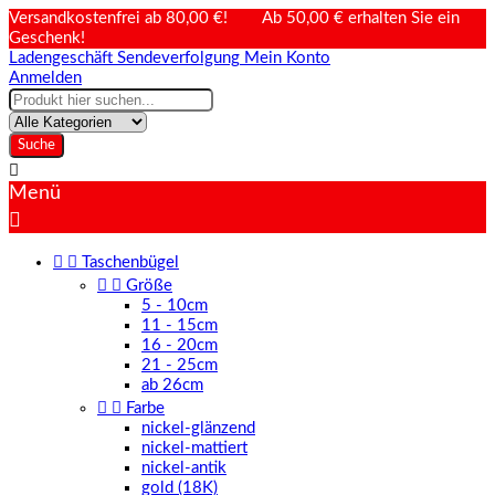
Versandkostenfrei ab 80,00 €! Ab 50,00 € erhalten Sie ein
Geschenk!
Ladengeschäft
Sendeverfolgung
Mein Konto
Anmelden
Suche

Menü



Taschenbügel


Größe
5 - 10cm
11 - 15cm
16 - 20cm
21 - 25cm
ab 26cm


Farbe
nickel-glänzend
nickel-mattiert
nickel-antik
gold (18K)