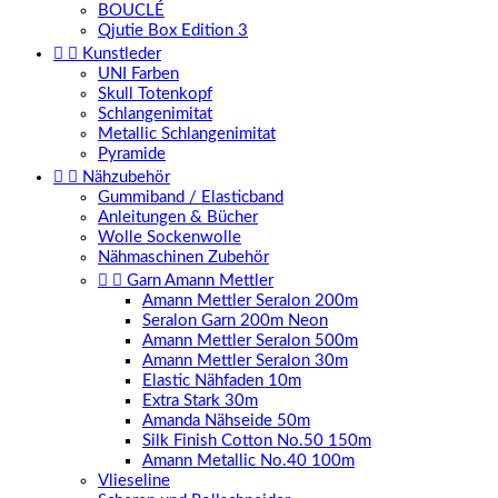
BOUCLÉ
Qjutie Box Edition 3


Kunstleder
UNI Farben
Skull Totenkopf
Schlangenimitat
Metallic Schlangenimitat
Pyramide


Nähzubehör
Gummiband / Elasticband
Anleitungen & Bücher
Wolle Sockenwolle
Nähmaschinen Zubehör


Garn Amann Mettler
Amann Mettler Seralon 200m
Seralon Garn 200m Neon
Amann Mettler Seralon 500m
Amann Mettler Seralon 30m
Elastic Nähfaden 10m
Extra Stark 30m
Amanda Nähseide 50m
Silk Finish Cotton No.50 150m
Amann Metallic No.40 100m
Vlieseline