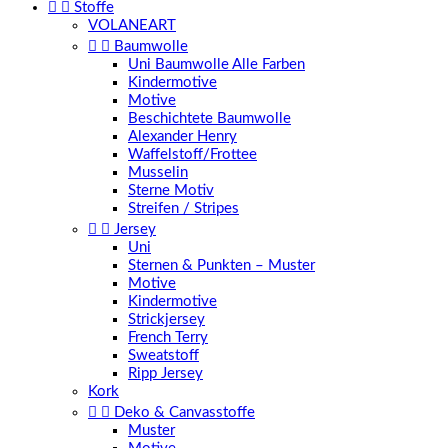


Stoffe
VOLANEART


Baumwolle
Uni Baumwolle Alle Farben
Kindermotive
Motive
Beschichtete Baumwolle
Alexander Henry
Waffelstoff/Frottee
Musselin
Sterne Motiv
Streifen / Stripes


Jersey
Uni
Sternen & Punkten – Muster
Motive
Kindermotive
Strickjersey
French Terry
Sweatstoff
Ripp Jersey
Kork


Deko & Canvasstoffe
Muster