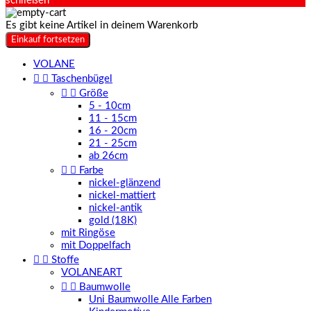
schließen
Es gibt keine Artikel in deinem Warenkorb
Einkauf fortsetzen
VOLANE


Taschenbügel


Größe
5 - 10cm
11 - 15cm
16 - 20cm
21 - 25cm
ab 26cm


Farbe
nickel-glänzend
nickel-mattiert
nickel-antik
gold (18K)
mit Ringöse
mit Doppelfach


Stoffe
VOLANEART


Baumwolle
Uni Baumwolle Alle Farben