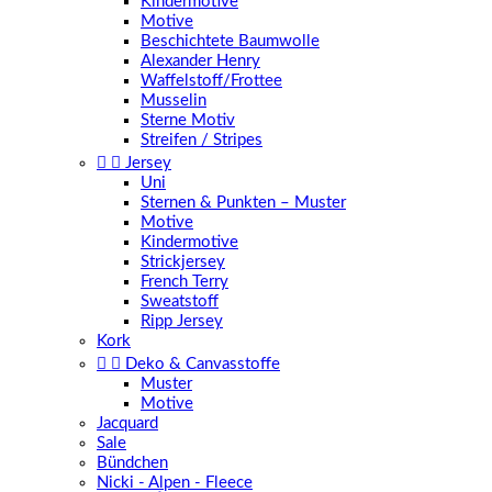
Kindermotive
Motive
Beschichtete Baumwolle
Alexander Henry
Waffelstoff/Frottee
Musselin
Sterne Motiv
Streifen / Stripes


Jersey
Uni
Sternen & Punkten – Muster
Motive
Kindermotive
Strickjersey
French Terry
Sweatstoff
Ripp Jersey
Kork


Deko & Canvasstoffe
Muster
Motive
Jacquard
Sale
Bündchen
Nicki - Alpen - Fleece