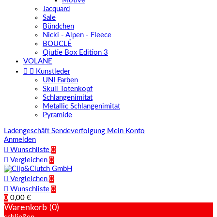
Motive
Jacquard
Sale
Bündchen
Nicki - Alpen - Fleece
BOUCLÉ
Qjutie Box Edition 3
VOLANE


Kunstleder
UNI Farben
Skull Totenkopf
Schlangenimitat
Metallic Schlangenimitat
Pyramide
Ladengeschäft
Sendeverfolgung
Mein Konto
Anmelden

Wunschliste
0

Vergleichen
0

Vergleichen
0

Wunschliste
0
0
0,00 €
Warenkorb (0)