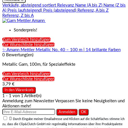
Verkäufe, absteigend sortiert
Relevanz
Name (A bis Z)
Name (Z bis
A)
Preis (aufsteigend)
Preis (absteigend)
Referenz, A bis Z
Referenz, Z bis A
Sonderpreis!
Zum Vergleich hinzufügen
Zur Wunschliste hinzufügen
✨ Amann Mettler Metallic No. 40 – 100 m | 14 brillante Farben
0 Bewertung(en)
Metallic Garn, 100m, für Spezialeffekte
Zum Vergleich hinzufügen
Zur Wunschliste hinzufügen
3,79 €
In den Warenkorb
1 - 1 von 1 Artikel(n)
Anmeldung zum Newsletter
Verpassen Sie keine Neuigkeiten und
Aktionen mehr!

Durch Eingabe meiner Emailadresse und Klicken auf die Schaltfläches stimme ich
zu, dass die Clip&Clutch GmbH mir regelmäßig Informationen über ihre Produktpalette