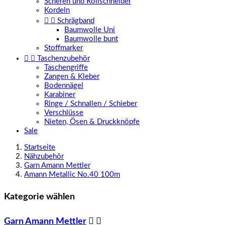
Scheren und Rollschneider
Kordeln


Schrägband
Baumwolle Uni
Baumwolle bunt
Stoffmarker


Taschenzubehör
Taschengriffe
Zangen & Kleber
Bodennägel
Karabiner
Ringe / Schnallen / Schieber
Verschlüsse
Nieten, Ösen & Druckknöpfe
Sale
Startseite
Nähzubehör
Garn Amann Mettler
Amann Metallic No.40 100m
Kategorie wählen
Garn Amann Mettler

