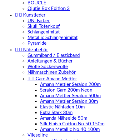
BOUCLÉ
Qjutie Box Edition 3


Kunstleder
UNI Farben
Skull Totenkopf
Schlangenimitat
Metallic Schlangenimitat
Pyramide


Nähzubehör
Gummiband / Elasticband
Anleitungen & Bücher
Wolle Sockenwolle
Nähmaschinen Zubehör


Garn Amann Mettler
Amann Mettler Seralon 200m
Seralon Garn 200m Neon
Amann Mettler Seralon 500m
Amann Mettler Seralon 30m
Elastic Nähfaden 10m
Extra Stark 30m
Amanda Nähseide 50m
Silk Finish Cotton No.50 150m
Amann Metallic No.40 100m
Vlieseline