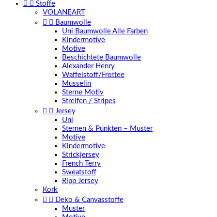


Stoffe
VOLANEART


Baumwolle
Uni Baumwolle Alle Farben
Kindermotive
Motive
Beschichtete Baumwolle
Alexander Henry
Waffelstoff/Frottee
Musselin
Sterne Motiv
Streifen / Stripes


Jersey
Uni
Sternen & Punkten – Muster
Motive
Kindermotive
Strickjersey
French Terry
Sweatstoff
Ripp Jersey
Kork


Deko & Canvasstoffe
Muster