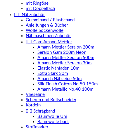
mit Ringöse
mit Doppelfach


Nähzubehör
Gummiband / Elasticband
Anleitungen & Bücher
Wolle Sockenwolle
Nähmaschinen Zubehör


Garn Amann Mettler
Amann Mettler Seralon 200m
Seralon Garn 200m Neon
Amann Mettler Seralon 500m
Amann Mettler Seralon 30m
Elastic Nähfaden 10m
Extra Stark 30m
Amanda Nähseide 50m
Silk Finish Cotton No.50 150m
Amann Metallic No.40 100m
Vlieseline
Scheren und Rollschneider
Kordeln


Schrägband
Baumwolle Uni
Baumwolle bunt
Stoffmarker