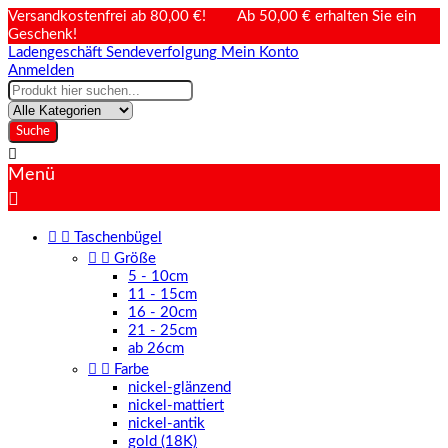
Versandkostenfrei ab 80,00 €! Ab 50,00 € erhalten Sie ein
Geschenk!
Ladengeschäft
Sendeverfolgung
Mein Konto
Anmelden
Suche

Menü



Taschenbügel


Größe
5 - 10cm
11 - 15cm
16 - 20cm
21 - 25cm
ab 26cm


Farbe
nickel-glänzend
nickel-mattiert
nickel-antik
gold (18K)