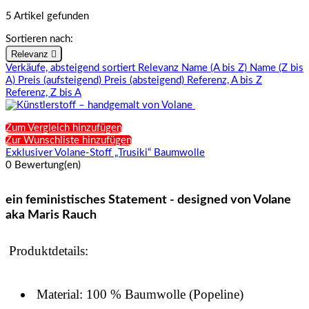
5 Artikel gefunden
Sortieren nach:
Relevanz

Verkäufe, absteigend sortiert
Relevanz
Name (A bis Z)
Name (Z bis
A)
Preis (aufsteigend)
Preis (absteigend)
Referenz, A bis Z
Referenz, Z bis A
Zum Vergleich hinzufügen
Zur Wunschliste hinzufügen
Exklusiver Volane-Stoff „Trusiki“ Baumwolle
0 Bewertung(en)
ein feministisches Statement - designed von Volane
aka Maris Rauch
Produktdetails:
Material: 100 % Baumwolle (Popeline)