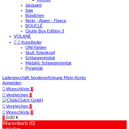
Motive
Jacquard
Sale
Bündchen
Nicki - Alpen - Fleece
BOUCLÉ
Qjutie Box Edition 3
VOLANE


Kunstleder
UNI Farben
Skull Totenkopf
Schlangenimitat
Metallic Schlangenimitat
Pyramide
Ladengeschäft
Sendeverfolgung
Mein Konto
Anmelden

Wunschliste
0

Vergleichen
0

Vergleichen
0

Wunschliste
0
0
0,00 €
Warenkorb (0)