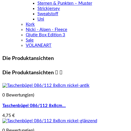
Sternen & Punkten – Muster
Strickjersey
Sweatstoff
Uni
Kork
Nicki - Alpen - Fleece
Qjutie Box Edition 3
Sale
VOLANEART
Die Produktansichten
Die Produktansichten


0 Bewertung(en)
Taschenbügel 086/112 8x8cm...
4,75 €
0 Bewertung(en)