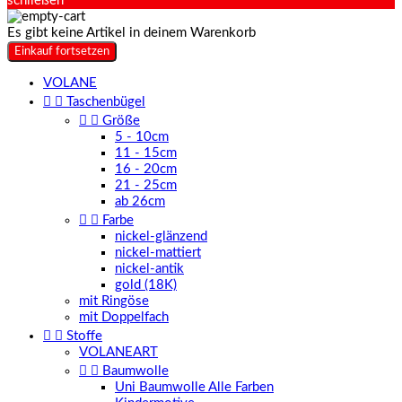
schließen
Es gibt keine Artikel in deinem Warenkorb
Einkauf fortsetzen
VOLANE


Taschenbügel


Größe
5 - 10cm
11 - 15cm
16 - 20cm
21 - 25cm
ab 26cm


Farbe
nickel-glänzend
nickel-mattiert
nickel-antik
gold (18K)
mit Ringöse
mit Doppelfach


Stoffe
VOLANEART


Baumwolle
Uni Baumwolle Alle Farben