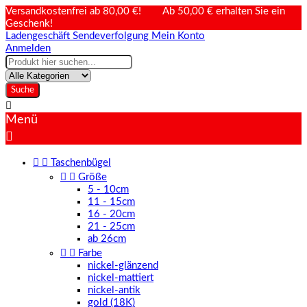
Versandkostenfrei ab 80,00 €! Ab 50,00 € erhalten Sie ein
Geschenk!
Ladengeschäft
Sendeverfolgung
Mein Konto
Anmelden
Suche

Menü



Taschenbügel


Größe
5 - 10cm
11 - 15cm
16 - 20cm
21 - 25cm
ab 26cm


Farbe
nickel-glänzend
nickel-mattiert
nickel-antik
gold (18K)