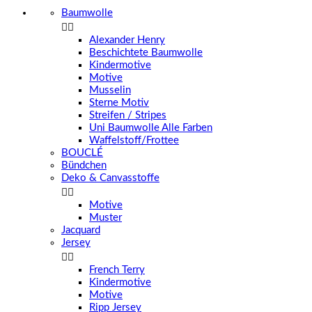
Baumwolle


Alexander Henry
Beschichtete Baumwolle
Kindermotive
Motive
Musselin
Sterne Motiv
Streifen / Stripes
Uni Baumwolle Alle Farben
Waffelstoff/Frottee
BOUCLÉ
Bündchen
Deko & Canvasstoffe


Motive
Muster
Jacquard
Jersey


French Terry
Kindermotive
Motive
Ripp Jersey