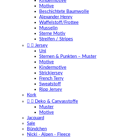
Kindermotive
Motive
Beschichtete Baumwolle
Alexander Henry
Waffelstoff/Frottee
Musselin
Sterne Motiv
Streifen / Stripes


Jersey
Uni
Sternen & Punkten – Muster
Motive
Kindermotive
Strickjersey
French Terry
Sweatstoff
Ripp Jersey
Kork


Deko & Canvasstoffe
Muster
Motive
Jacquard
Sale
Bündchen
Nicki - Alpen - Fleece