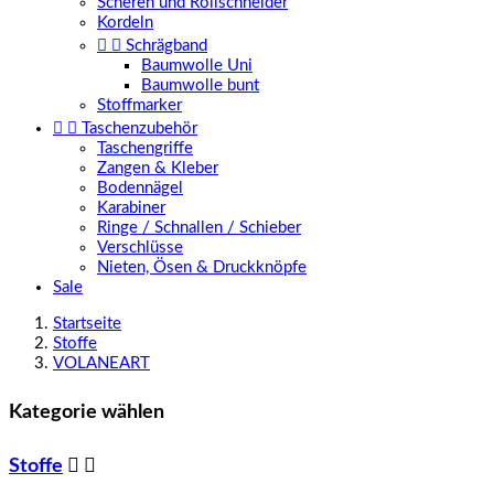
Scheren und Rollschneider
Kordeln


Schrägband
Baumwolle Uni
Baumwolle bunt
Stoffmarker


Taschenzubehör
Taschengriffe
Zangen & Kleber
Bodennägel
Karabiner
Ringe / Schnallen / Schieber
Verschlüsse
Nieten, Ösen & Druckknöpfe
Sale
Startseite
Stoffe
VOLANEART
Kategorie wählen
Stoffe

