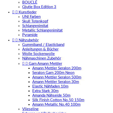
BOUCLÉ
Qjutie Box Edition 3


Kunstleder
UNI Farben
Skull Totenkopf
Schlangenimitat
Metallic Schlangenimitat
Pyramide


Nähzubehör
Gummiband / Elasticband
Anleitungen & Bücher
Wolle Sockenwolle
Nähmaschinen Zubehör


Garn Amann Mettler
Amann Mettler Seralon 200m
Seralon Garn 200m Neon
Amann Mettler Seralon 500m
Amann Mettler Seralon 30m
Elastic Nähfaden 10m
Extra Stark 30m
Amanda Nähseide 50m
Silk Finish Cotton No.50 150m
Amann Metallic No.40 100m
Vlieseline