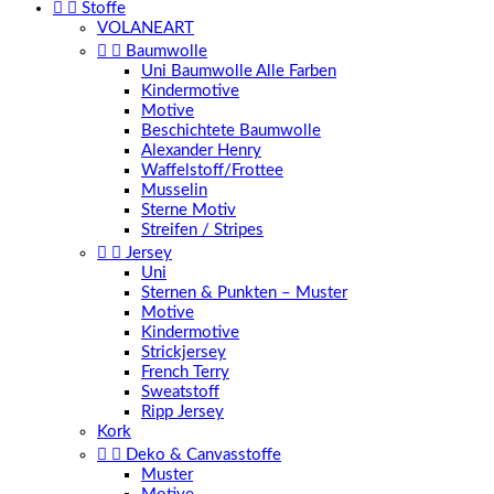


Stoffe
VOLANEART


Baumwolle
Uni Baumwolle Alle Farben
Kindermotive
Motive
Beschichtete Baumwolle
Alexander Henry
Waffelstoff/Frottee
Musselin
Sterne Motiv
Streifen / Stripes


Jersey
Uni
Sternen & Punkten – Muster
Motive
Kindermotive
Strickjersey
French Terry
Sweatstoff
Ripp Jersey
Kork


Deko & Canvasstoffe
Muster