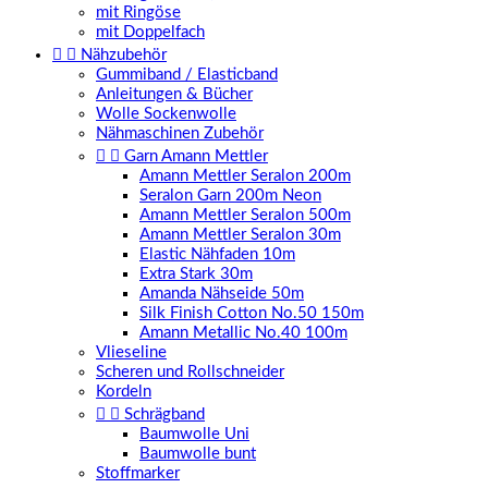
mit Ringöse
mit Doppelfach


Nähzubehör
Gummiband / Elasticband
Anleitungen & Bücher
Wolle Sockenwolle
Nähmaschinen Zubehör


Garn Amann Mettler
Amann Mettler Seralon 200m
Seralon Garn 200m Neon
Amann Mettler Seralon 500m
Amann Mettler Seralon 30m
Elastic Nähfaden 10m
Extra Stark 30m
Amanda Nähseide 50m
Silk Finish Cotton No.50 150m
Amann Metallic No.40 100m
Vlieseline
Scheren und Rollschneider
Kordeln


Schrägband
Baumwolle Uni
Baumwolle bunt
Stoffmarker