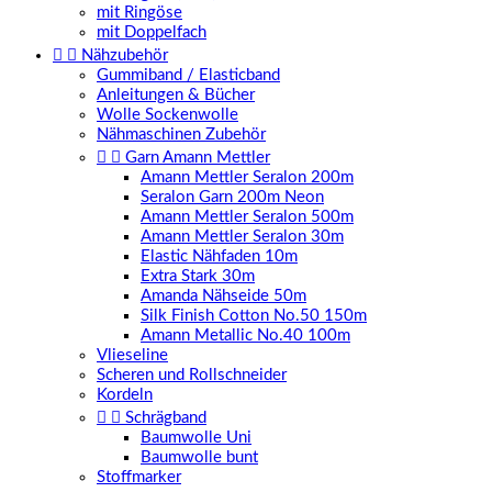
mit Ringöse
mit Doppelfach


Nähzubehör
Gummiband / Elasticband
Anleitungen & Bücher
Wolle Sockenwolle
Nähmaschinen Zubehör


Garn Amann Mettler
Amann Mettler Seralon 200m
Seralon Garn 200m Neon
Amann Mettler Seralon 500m
Amann Mettler Seralon 30m
Elastic Nähfaden 10m
Extra Stark 30m
Amanda Nähseide 50m
Silk Finish Cotton No.50 150m
Amann Metallic No.40 100m
Vlieseline
Scheren und Rollschneider
Kordeln


Schrägband
Baumwolle Uni
Baumwolle bunt
Stoffmarker