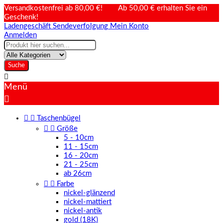
Versandkostenfrei ab 80,00 €! Ab 50,00 € erhalten Sie ein
Geschenk!
Ladengeschäft
Sendeverfolgung
Mein Konto
Anmelden
Suche

Menü



Taschenbügel


Größe
5 - 10cm
11 - 15cm
16 - 20cm
21 - 25cm
ab 26cm


Farbe
nickel-glänzend
nickel-mattiert
nickel-antik
gold (18K)