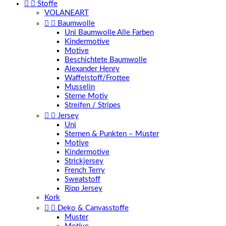


Stoffe
VOLANEART


Baumwolle
Uni Baumwolle Alle Farben
Kindermotive
Motive
Beschichtete Baumwolle
Alexander Henry
Waffelstoff/Frottee
Musselin
Sterne Motiv
Streifen / Stripes


Jersey
Uni
Sternen & Punkten – Muster
Motive
Kindermotive
Strickjersey
French Terry
Sweatstoff
Ripp Jersey
Kork


Deko & Canvasstoffe
Muster