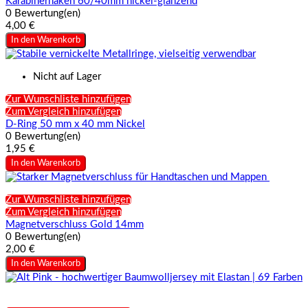
Karabinerhaken 60/40mm nickel-glänzend
0 Bewertung(en)
4,00 €
In den Warenkorb
Nicht auf Lager
Zur Wunschliste hinzufügen
Zum Vergleich hinzufügen
D-Ring 50 mm x 40 mm Nickel
0 Bewertung(en)
1,95 €
In den Warenkorb
Zur Wunschliste hinzufügen
Zum Vergleich hinzufügen
Magnetverschluss Gold 14mm
0 Bewertung(en)
2,00 €
In den Warenkorb