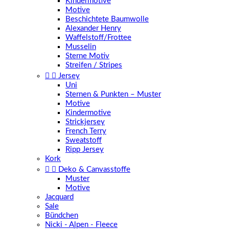
Kindermotive
Motive
Beschichtete Baumwolle
Alexander Henry
Waffelstoff/Frottee
Musselin
Sterne Motiv
Streifen / Stripes


Jersey
Uni
Sternen & Punkten – Muster
Motive
Kindermotive
Strickjersey
French Terry
Sweatstoff
Ripp Jersey
Kork


Deko & Canvasstoffe
Muster
Motive
Jacquard
Sale
Bündchen
Nicki - Alpen - Fleece