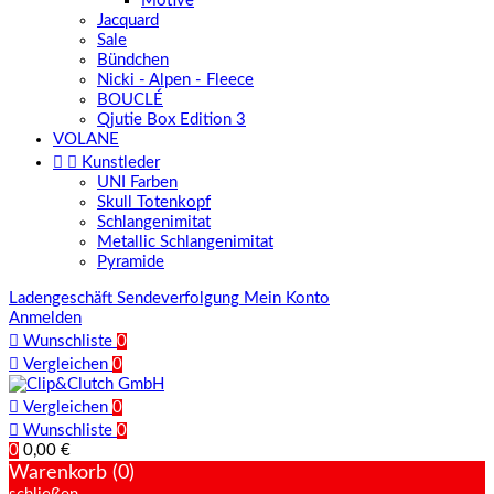
Motive
Jacquard
Sale
Bündchen
Nicki - Alpen - Fleece
BOUCLÉ
Qjutie Box Edition 3
VOLANE


Kunstleder
UNI Farben
Skull Totenkopf
Schlangenimitat
Metallic Schlangenimitat
Pyramide
Ladengeschäft
Sendeverfolgung
Mein Konto
Anmelden

Wunschliste
0

Vergleichen
0

Vergleichen
0

Wunschliste
0
0
0,00 €
Warenkorb (0)