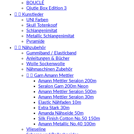
BOUCLÉ
Qjutie Box Edition 3


Kunstleder
UNI Farben
Skull Totenkopf
Schlangenimitat
Metallic Schlangenimitat
Pyramide


Nähzubehör
Gummiband / Elasticband
Anleitungen & Bücher
Wolle Sockenwolle
Nähmaschinen Zubehör


Garn Amann Mettler
Amann Mettler Seralon 200m
Seralon Garn 200m Neon
Amann Mettler Seralon 500m
Amann Mettler Seralon 30m
Elastic Nähfaden 10m
Extra Stark 30m
Amanda Nähseide 50m
Silk Finish Cotton No.50 150m
Amann Metallic No.40 100m
Vlieseline