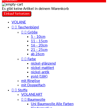
schließen
Es gibt keine Artikel in deinem Warenkorb
Einkauf fortsetzen
VOLANE


Taschenbügel


Größe
5 - 10cm
11 - 15cm
16 - 20cm
21 - 25cm
ab 26cm


Farbe
nickel-glänzend
nickel-mattiert
nickel-antik
gold (18K)
mit Ringöse
mit Doppelfach


Stoffe
VOLANEART


Baumwolle
Uni Baumwolle Alle Farben