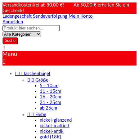
Versandkostenfrei ab 80,00 €! Ab 50,00 € erhalten Sie ein
Geschenk!
Ladengeschäft
Sendeverfolgung
Mein Konto
Anmelden
Suche

Menü



Taschenbügel


Größe
5 - 10cm
11 - 15cm
16 - 20cm
21 - 25cm
ab 26cm


Farbe
nickel-glänzend
nickel-mattiert
nickel-antik
gold (18K)