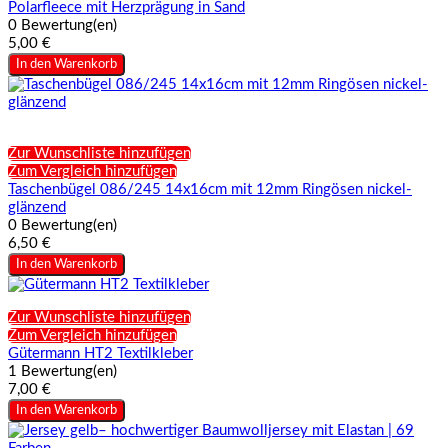
Polarfleece mit Herzprägung in Sand
0 Bewertung(en)
5,00 €
In den Warenkorb
Zur Wunschliste hinzufügen
Zum Vergleich hinzufügen
Taschenbügel 086/245 14x16cm mit 12mm Ringösen nickel-
glänzend
0 Bewertung(en)
6,50 €
In den Warenkorb
Zur Wunschliste hinzufügen
Zum Vergleich hinzufügen
Gütermann HT2 Textilkleber
1 Bewertung(en)
7,00 €
In den Warenkorb