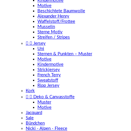
Kindermotive
Motive
Beschichtete Baumwolle
Alexander Henry
Waffelstoff/Frottee
Musselin
Sterne Motiv
Streifen / Stripes


Jersey
Uni
Sternen & Punkten – Muster
Motive
Kindermotive
Strickjersey
French Terry
Sweatstoff
Ripp Jersey
Kork


Deko & Canvasstoffe
Muster
Motive
Jacquard
Sale
Bündchen
Nicki - Alpen - Fleece