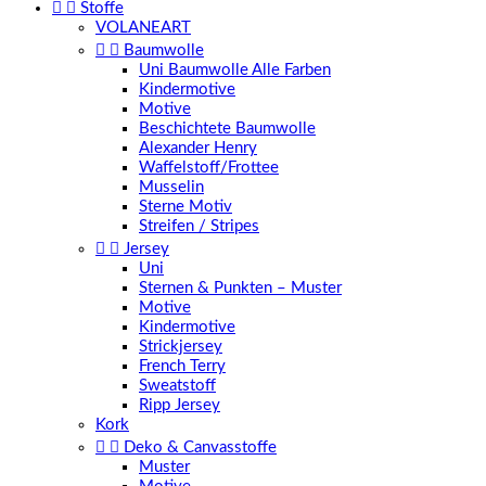


Stoffe
VOLANEART


Baumwolle
Uni Baumwolle Alle Farben
Kindermotive
Motive
Beschichtete Baumwolle
Alexander Henry
Waffelstoff/Frottee
Musselin
Sterne Motiv
Streifen / Stripes


Jersey
Uni
Sternen & Punkten – Muster
Motive
Kindermotive
Strickjersey
French Terry
Sweatstoff
Ripp Jersey
Kork


Deko & Canvasstoffe
Muster