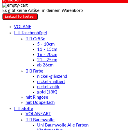
schließen
Es gibt keine Artikel in deinem Warenkorb
Einkauf fortsetzen
VOLANE


Taschenbügel


Größe
5 - 10cm
11 - 15cm
16 - 20cm
21 - 25cm
ab 26cm


Farbe
nickel-glänzend
nickel-mattiert
nickel-antik
gold (18K)
mit Ringöse
mit Doppelfach


Stoffe
VOLANEART


Baumwolle
Uni Baumwolle Alle Farben