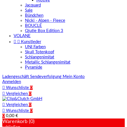
Motive
Jacquard
Sale
Bündchen
Nicki - Alpen - Fleece
BOUCLÉ
Qjutie Box Edition 3
VOLANE


Kunstleder
UNI Farben
Skull Totenkopf
Schlangenimitat
Metallic Schlangenimitat
Pyramide
Ladengeschäft
Sendeverfolgung
Mein Konto
Anmelden

Wunschliste
0

Vergleichen
0

Vergleichen
0

Wunschliste
0
0
0,00 €
Warenkorb (0)