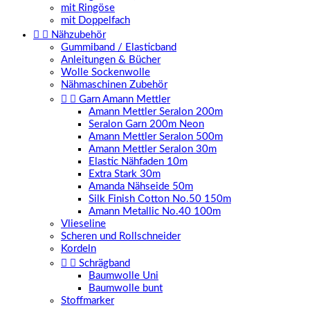
mit Ringöse
mit Doppelfach


Nähzubehör
Gummiband / Elasticband
Anleitungen & Bücher
Wolle Sockenwolle
Nähmaschinen Zubehör


Garn Amann Mettler
Amann Mettler Seralon 200m
Seralon Garn 200m Neon
Amann Mettler Seralon 500m
Amann Mettler Seralon 30m
Elastic Nähfaden 10m
Extra Stark 30m
Amanda Nähseide 50m
Silk Finish Cotton No.50 150m
Amann Metallic No.40 100m
Vlieseline
Scheren und Rollschneider
Kordeln


Schrägband
Baumwolle Uni
Baumwolle bunt
Stoffmarker