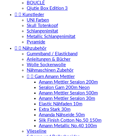
BOUCLÉ
Qjutie Box Edition 3


Kunstleder
UNI Farben
Skull Totenkopf
Schlangenimitat
Metallic Schlangenimitat
Pyramide


Nähzubehör
Gummiband / Elasticband
Anleitungen & Bücher
Wolle Sockenwolle
Nähmaschinen Zubehör


Garn Amann Mettler
Amann Mettler Seralon 200m
Seralon Garn 200m Neon
Amann Mettler Seralon 500m
Amann Mettler Seralon 30m
Elastic Nähfaden 10m
Extra Stark 30m
Amanda Nähseide 50m
Silk Finish Cotton No.50 150m
Amann Metallic No.40 100m
Vlieseline