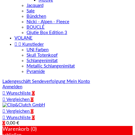
Motive
Jacquard
Sale
Bündchen
Nicki - Alpen - Fleece
BOUCLÉ
Qjutie Box Edition 3
VOLANE


Kunstleder
UNI Farben
Skull Totenkopf
Schlangenimitat
Metallic Schlangenimitat
Pyramide
Ladengeschäft
Sendeverfolgung
Mein Konto
Anmelden

Wunschliste
0

Vergleichen
0

Vergleichen
0

Wunschliste
0
0
0,00 €
Warenkorb (0)