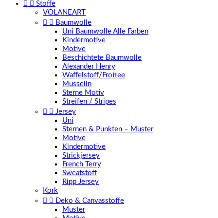


Stoffe
VOLANEART


Baumwolle
Uni Baumwolle Alle Farben
Kindermotive
Motive
Beschichtete Baumwolle
Alexander Henry
Waffelstoff/Frottee
Musselin
Sterne Motiv
Streifen / Stripes


Jersey
Uni
Sternen & Punkten – Muster
Motive
Kindermotive
Strickjersey
French Terry
Sweatstoff
Ripp Jersey
Kork


Deko & Canvasstoffe
Muster