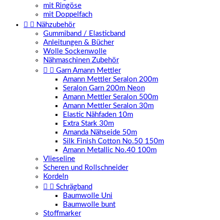
mit Ringöse
mit Doppelfach


Nähzubehör
Gummiband / Elasticband
Anleitungen & Bücher
Wolle Sockenwolle
Nähmaschinen Zubehör


Garn Amann Mettler
Amann Mettler Seralon 200m
Seralon Garn 200m Neon
Amann Mettler Seralon 500m
Amann Mettler Seralon 30m
Elastic Nähfaden 10m
Extra Stark 30m
Amanda Nähseide 50m
Silk Finish Cotton No.50 150m
Amann Metallic No.40 100m
Vlieseline
Scheren und Rollschneider
Kordeln


Schrägband
Baumwolle Uni
Baumwolle bunt
Stoffmarker