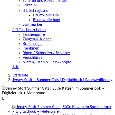
Scheren und Rollschneider
Kordeln


Schrägband
Baumwolle Uni
Baumwolle bunt
Stoffmarker


Taschenzubehör
Taschengriffe
Zangen & Kleber
Bodennägel
Karabiner
Ringe / Schnallen / Schieber
Verschlüsse
Nieten, Ösen & Druckknöpfe
Sale
Startseite
Jersey Stoff – Summer Cats | Digitaldruck | Baumwolljersey
