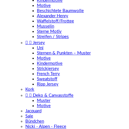
Kindermotive
Motive
Beschichtete Baumwolle
Alexander Henry
Waffelstoff/Frottee
Musselin
Sterne Motiv
Streifen / Stripes


Jersey
Uni
Sternen & Punkten – Muster
Motive
Kindermotive
Strickjersey
French Terry
Sweatstoff
Ripp Jersey
Kork


Deko & Canvasstoffe
Muster
Motive
Jacquard
Sale
Bündchen
Nicki - Alpen - Fleece