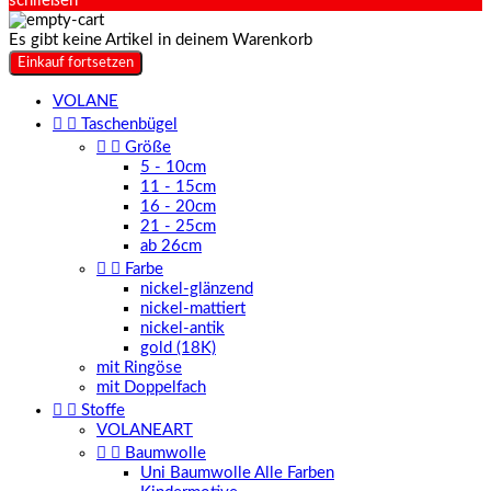
schließen
Es gibt keine Artikel in deinem Warenkorb
Einkauf fortsetzen
VOLANE


Taschenbügel


Größe
5 - 10cm
11 - 15cm
16 - 20cm
21 - 25cm
ab 26cm


Farbe
nickel-glänzend
nickel-mattiert
nickel-antik
gold (18K)
mit Ringöse
mit Doppelfach


Stoffe
VOLANEART


Baumwolle
Uni Baumwolle Alle Farben