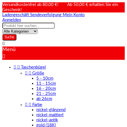
Versandkostenfrei ab 80,00 €! Ab 50,00 € erhalten Sie ein
Geschenk!
Ladengeschäft
Sendeverfolgung
Mein Konto
Anmelden
Suche

Menü



Taschenbügel


Größe
5 - 10cm
11 - 15cm
16 - 20cm
21 - 25cm
ab 26cm


Farbe
nickel-glänzend
nickel-mattiert
nickel-antik
gold (18K)