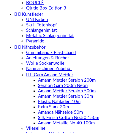
BOUCLÉ
Qjutie Box Edition 3


Kunstleder
UNI Farben
Skull Totenkopf
Schlangenimitat
Metallic Schlangenimitat
Pyramide


Nähzubehör
Gummiband / Elasticband
Anleitungen & Bücher
Wolle Sockenwolle
Nähmaschinen Zubehör


Garn Amann Mettler
Amann Mettler Seralon 200m
Seralon Garn 200m Neon
Amann Mettler Seralon 500m
Amann Mettler Seralon 30m
Elastic Nähfaden 10m
Extra Stark 30m
Amanda Nähseide 50m
Silk Finish Cotton No.50 150m
Amann Metallic No.40 100m
Vlieseline