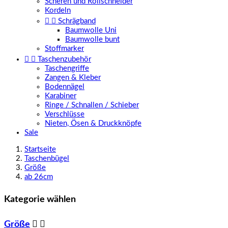
Scheren und Rollschneider
Kordeln


Schrägband
Baumwolle Uni
Baumwolle bunt
Stoffmarker


Taschenzubehör
Taschengriffe
Zangen & Kleber
Bodennägel
Karabiner
Ringe / Schnallen / Schieber
Verschlüsse
Nieten, Ösen & Druckknöpfe
Sale
Startseite
Taschenbügel
Größe
ab 26cm
Kategorie wählen
Größe

