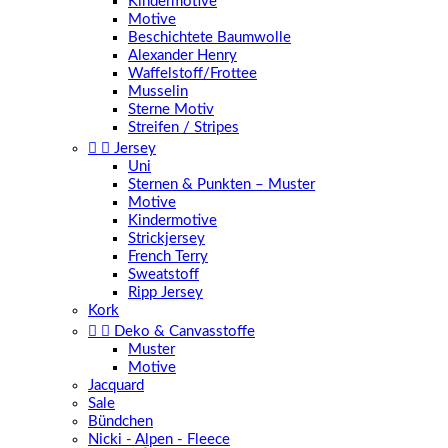
Kindermotive
Motive
Beschichtete Baumwolle
Alexander Henry
Waffelstoff/Frottee
Musselin
Sterne Motiv
Streifen / Stripes


Jersey
Uni
Sternen & Punkten – Muster
Motive
Kindermotive
Strickjersey
French Terry
Sweatstoff
Ripp Jersey
Kork


Deko & Canvasstoffe
Muster
Motive
Jacquard
Sale
Bündchen
Nicki - Alpen - Fleece