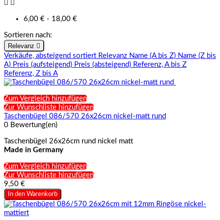


6,00 € - 18,00 €
Sortieren nach:
Relevanz

Verkäufe, absteigend sortiert
Relevanz
Name (A bis Z)
Name (Z bis
A)
Preis (aufsteigend)
Preis (absteigend)
Referenz, A bis Z
Referenz, Z bis A
Zum Vergleich hinzufügen
Zur Wunschliste hinzufügen
Taschenbügel 086/570 26x26cm nickel-matt rund
0 Bewertung(en)
Taschenbügel 26x26cm rund nickel matt
Made in Germany
Zum Vergleich hinzufügen
Zur Wunschliste hinzufügen
9,50 €
In den Warenkorb