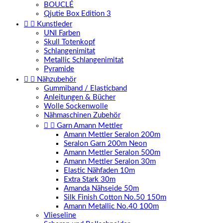
BOUCLÉ
Qjutie Box Edition 3


Kunstleder
UNI Farben
Skull Totenkopf
Schlangenimitat
Metallic Schlangenimitat
Pyramide


Nähzubehör
Gummiband / Elasticband
Anleitungen & Bücher
Wolle Sockenwolle
Nähmaschinen Zubehör


Garn Amann Mettler
Amann Mettler Seralon 200m
Seralon Garn 200m Neon
Amann Mettler Seralon 500m
Amann Mettler Seralon 30m
Elastic Nähfaden 10m
Extra Stark 30m
Amanda Nähseide 50m
Silk Finish Cotton No.50 150m
Amann Metallic No.40 100m
Vlieseline