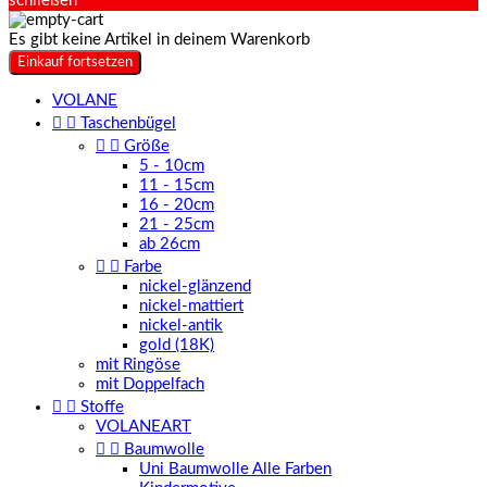
schließen
Es gibt keine Artikel in deinem Warenkorb
Einkauf fortsetzen
VOLANE


Taschenbügel


Größe
5 - 10cm
11 - 15cm
16 - 20cm
21 - 25cm
ab 26cm


Farbe
nickel-glänzend
nickel-mattiert
nickel-antik
gold (18K)
mit Ringöse
mit Doppelfach


Stoffe
VOLANEART


Baumwolle
Uni Baumwolle Alle Farben