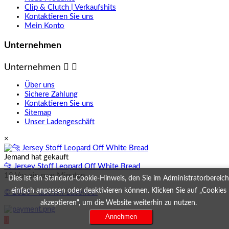
Clip & Clutch | Verkaufshits
Kontaktieren Sie uns
Mein Konto
Unternehmen
Unternehmen


Über uns
Sichere Zahlung
Kontaktieren Sie uns
Sitemap
Unser Ladengeschäft
×
Jemand hat gekauft
🐆 Jersey Stoff Leopard Off White Bread
18 Vor ein paar Minuten
Dies ist ein Standard-Cookie-Hinweis, den Sie im Administratorbereich
einfach anpassen oder deaktivieren können. Klicken Sie auf „Cookies
© 2026 - taschen-zubehoer
akzeptieren“, um die Website weiterhin zu nutzen.
Annehmen
