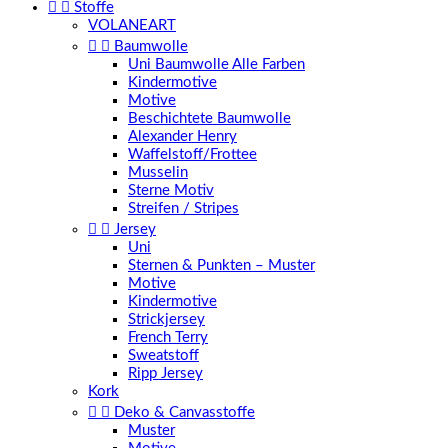


Stoffe
VOLANEART


Baumwolle
Uni Baumwolle Alle Farben
Kindermotive
Motive
Beschichtete Baumwolle
Alexander Henry
Waffelstoff/Frottee
Musselin
Sterne Motiv
Streifen / Stripes


Jersey
Uni
Sternen & Punkten – Muster
Motive
Kindermotive
Strickjersey
French Terry
Sweatstoff
Ripp Jersey
Kork


Deko & Canvasstoffe
Muster