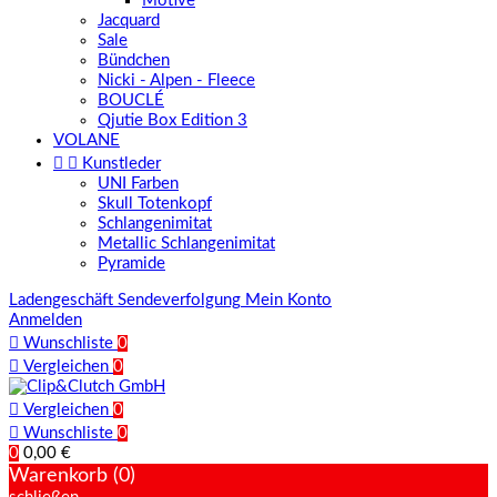
Motive
Jacquard
Sale
Bündchen
Nicki - Alpen - Fleece
BOUCLÉ
Qjutie Box Edition 3
VOLANE


Kunstleder
UNI Farben
Skull Totenkopf
Schlangenimitat
Metallic Schlangenimitat
Pyramide
Ladengeschäft
Sendeverfolgung
Mein Konto
Anmelden

Wunschliste
0

Vergleichen
0

Vergleichen
0

Wunschliste
0
0
0,00 €
Warenkorb (0)