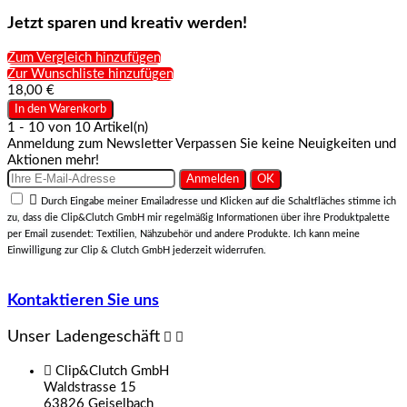
Jetzt sparen und kreativ werden!
Zum Vergleich hinzufügen
Zur Wunschliste hinzufügen
18,00 €
In den Warenkorb
1 - 10 von 10 Artikel(n)
Anmeldung zum Newsletter
Verpassen Sie keine Neuigkeiten und
Aktionen mehr!

Durch Eingabe meiner Emailadresse und Klicken auf die Schaltfläches stimme ich
zu, dass die Clip&Clutch GmbH mir regelmäßig Informationen über ihre Produktpalette
per Email zusendet: Textilien, Nähzubehör und andere Produkte. Ich kann meine
Einwilligung zur Clip & Clutch GmbH jederzeit widerrufen.
Kontaktieren Sie uns
Unser Ladengeschäft



Clip&Clutch GmbH
Waldstrasse 15
63826 Geiselbach