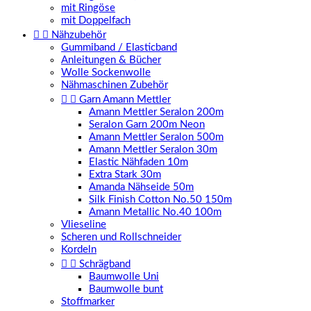
mit Ringöse
mit Doppelfach


Nähzubehör
Gummiband / Elasticband
Anleitungen & Bücher
Wolle Sockenwolle
Nähmaschinen Zubehör


Garn Amann Mettler
Amann Mettler Seralon 200m
Seralon Garn 200m Neon
Amann Mettler Seralon 500m
Amann Mettler Seralon 30m
Elastic Nähfaden 10m
Extra Stark 30m
Amanda Nähseide 50m
Silk Finish Cotton No.50 150m
Amann Metallic No.40 100m
Vlieseline
Scheren und Rollschneider
Kordeln


Schrägband
Baumwolle Uni
Baumwolle bunt
Stoffmarker