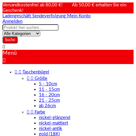
Versandkostenfrei ab 80,00 €! Ab 50,00 € erhalten Sie ein
Geschenk!
Ladengeschäft
Sendeverfolgung
Mein Konto
Anmelden
Suche

Menü



Taschenbügel


Größe
5 - 10cm
11 - 15cm
16 - 20cm
21 - 25cm
ab 26cm


Farbe
nickel-glänzend
nickel-mattiert
nickel-antik
gold (18K)