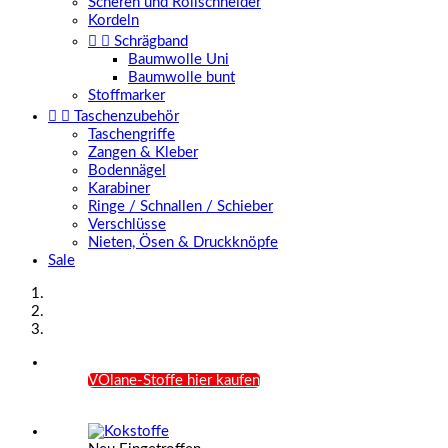
Scheren und Rollschneider
Kordeln


Schrägband
Baumwolle Uni
Baumwolle bunt
Stoffmarker


Taschenzubehör
Taschengriffe
Zangen & Kleber
Bodennägel
Karabiner
Ringe / Schnallen / Schieber
Verschlüsse
Nieten, Ösen & Druckknöpfe
Sale
VOlane-Stoffe hier kaufen