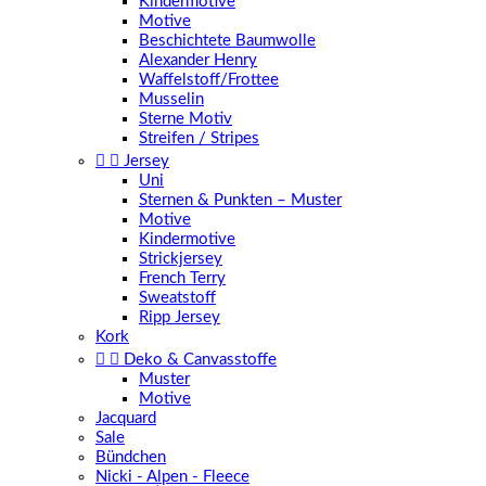
Kindermotive
Motive
Beschichtete Baumwolle
Alexander Henry
Waffelstoff/Frottee
Musselin
Sterne Motiv
Streifen / Stripes


Jersey
Uni
Sternen & Punkten – Muster
Motive
Kindermotive
Strickjersey
French Terry
Sweatstoff
Ripp Jersey
Kork


Deko & Canvasstoffe
Muster
Motive
Jacquard
Sale
Bündchen
Nicki - Alpen - Fleece