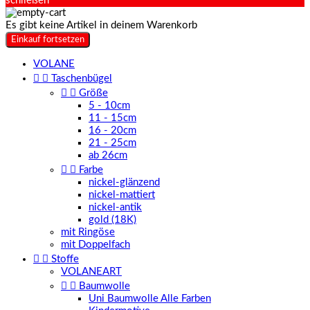
schließen
Es gibt keine Artikel in deinem Warenkorb
Einkauf fortsetzen
VOLANE


Taschenbügel


Größe
5 - 10cm
11 - 15cm
16 - 20cm
21 - 25cm
ab 26cm


Farbe
nickel-glänzend
nickel-mattiert
nickel-antik
gold (18K)
mit Ringöse
mit Doppelfach


Stoffe
VOLANEART


Baumwolle
Uni Baumwolle Alle Farben