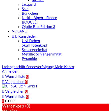
Motive
Jacquard
Sale
Bündchen
Nicki - Alpen - Fleece
BOUCLÉ
Qjutie Box Edition 3
VOLANE


Kunstleder
UNI Farben
Skull Totenkopf
Schlangenimitat
Metallic Schlangenimitat
Pyramide
Ladengeschäft
Sendeverfolgung
Mein Konto
Anmelden

Wunschliste
0

Vergleichen
0

Vergleichen
0

Wunschliste
0
0
0,00 €
Warenkorb (0)