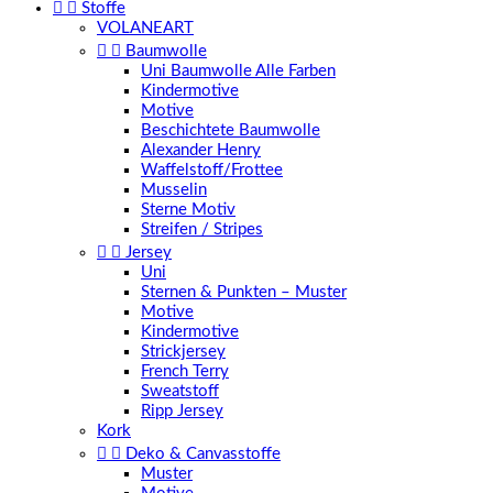


Stoffe
VOLANEART


Baumwolle
Uni Baumwolle Alle Farben
Kindermotive
Motive
Beschichtete Baumwolle
Alexander Henry
Waffelstoff/Frottee
Musselin
Sterne Motiv
Streifen / Stripes


Jersey
Uni
Sternen & Punkten – Muster
Motive
Kindermotive
Strickjersey
French Terry
Sweatstoff
Ripp Jersey
Kork


Deko & Canvasstoffe
Muster