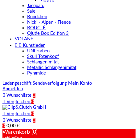
Motive
Jacquard
Sale
Bündchen
Nicki - Alpen - Fleece
BOUCLÉ
Qjutie Box Edition 3
VOLANE


Kunstleder
UNI Farben
Skull Totenkopf
Schlangenimitat
Metallic Schlangenimitat
Pyramide
Ladengeschäft
Sendeverfolgung
Mein Konto
Anmelden

Wunschliste
0

Vergleichen
0

Vergleichen
0

Wunschliste
0
0
0,00 €
Warenkorb (0)