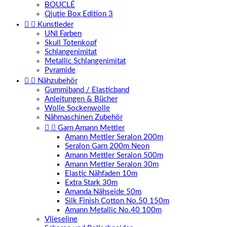
BOUCLÉ
Qjutie Box Edition 3


Kunstleder
UNI Farben
Skull Totenkopf
Schlangenimitat
Metallic Schlangenimitat
Pyramide


Nähzubehör
Gummiband / Elasticband
Anleitungen & Bücher
Wolle Sockenwolle
Nähmaschinen Zubehör


Garn Amann Mettler
Amann Mettler Seralon 200m
Seralon Garn 200m Neon
Amann Mettler Seralon 500m
Amann Mettler Seralon 30m
Elastic Nähfaden 10m
Extra Stark 30m
Amanda Nähseide 50m
Silk Finish Cotton No.50 150m
Amann Metallic No.40 100m
Vlieseline