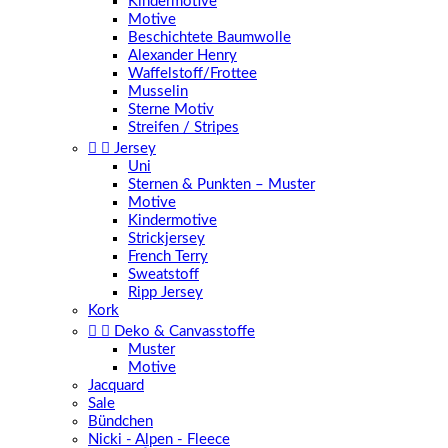
Kindermotive
Motive
Beschichtete Baumwolle
Alexander Henry
Waffelstoff/Frottee
Musselin
Sterne Motiv
Streifen / Stripes


Jersey
Uni
Sternen & Punkten – Muster
Motive
Kindermotive
Strickjersey
French Terry
Sweatstoff
Ripp Jersey
Kork


Deko & Canvasstoffe
Muster
Motive
Jacquard
Sale
Bündchen
Nicki - Alpen - Fleece