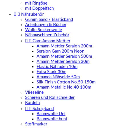
mit Ringöse
mit Doppelfach


Nähzubehör
Gummiband / Elasticband
Anleitungen & Bücher
Wolle Sockenwolle
Nähmaschinen Zubehör


Garn Amann Mettler
Amann Mettler Seralon 200m
Seralon Garn 200m Neon
Amann Mettler Seralon 500m
Amann Mettler Seralon 30m
Elastic Nähfaden 10m
Extra Stark 30m
Amanda Nähseide 50m
Silk Finish Cotton No.50 150m
Amann Metallic No.40 100m
Vlieseline
Scheren und Rollschneider
Kordeln


Schrägband
Baumwolle Uni
Baumwolle bunt
Stoffmarker