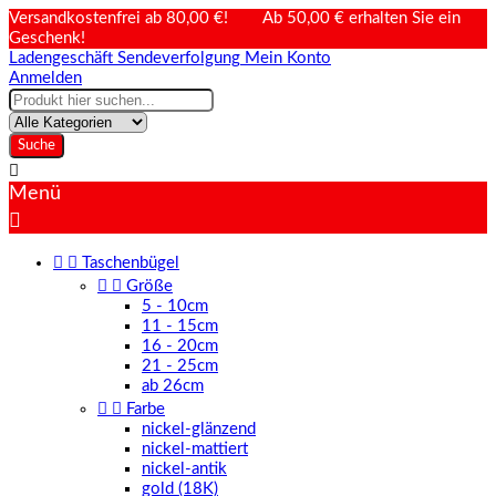
Versandkostenfrei ab 80,00 €! Ab 50,00 € erhalten Sie ein
Geschenk!
Ladengeschäft
Sendeverfolgung
Mein Konto
Anmelden
Suche

Menü



Taschenbügel


Größe
5 - 10cm
11 - 15cm
16 - 20cm
21 - 25cm
ab 26cm


Farbe
nickel-glänzend
nickel-mattiert
nickel-antik
gold (18K)