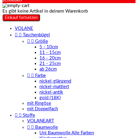
schließen
Es gibt keine Artikel in deinem Warenkorb
Einkauf fortsetzen
VOLANE


Taschenbügel


Größe
5 - 10cm
11 - 15cm
16 - 20cm
21 - 25cm
ab 26cm


Farbe
nickel-glänzend
nickel-mattiert
nickel-antik
gold (18K)
mit Ringöse
mit Doppelfach


Stoffe
VOLANEART


Baumwolle
Uni Baumwolle Alle Farben