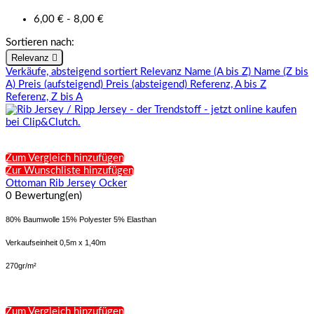
6,00 € - 8,00 €
Sortieren nach:
Relevanz

Verkäufe, absteigend sortiert
Relevanz
Name (A bis Z)
Name (Z bis
A)
Preis (aufsteigend)
Preis (absteigend)
Referenz, A bis Z
Referenz, Z bis A
Zum Vergleich hinzufügen
Zur Wunschliste hinzufügen
Ottoman Rib Jersey Ocker
0 Bewertung(en)
80% Baumwolle 15% Polyester 5% Elasthan
Verkaufseinheit 0,5m x 1,40m
270gr/m²
Zum Vergleich hinzufügen