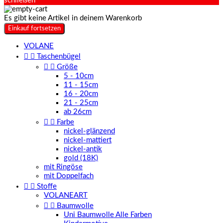
schließen
Es gibt keine Artikel in deinem Warenkorb
Einkauf fortsetzen
VOLANE


Taschenbügel


Größe
5 - 10cm
11 - 15cm
16 - 20cm
21 - 25cm
ab 26cm


Farbe
nickel-glänzend
nickel-mattiert
nickel-antik
gold (18K)
mit Ringöse
mit Doppelfach


Stoffe
VOLANEART


Baumwolle
Uni Baumwolle Alle Farben