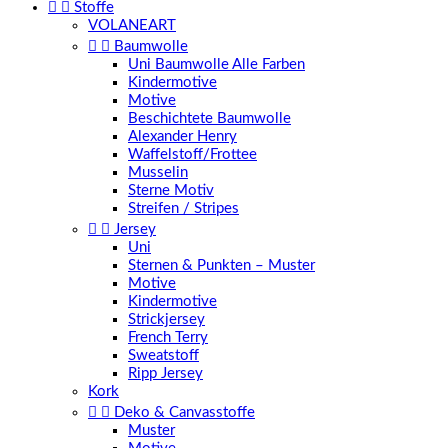


Stoffe
VOLANEART


Baumwolle
Uni Baumwolle Alle Farben
Kindermotive
Motive
Beschichtete Baumwolle
Alexander Henry
Waffelstoff/Frottee
Musselin
Sterne Motiv
Streifen / Stripes


Jersey
Uni
Sternen & Punkten – Muster
Motive
Kindermotive
Strickjersey
French Terry
Sweatstoff
Ripp Jersey
Kork


Deko & Canvasstoffe
Muster