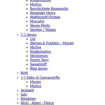
Kindermotive
Motive
Beschichtete Baumwolle
Alexander Henry
Waffelstoff/Frottee
Musselin
Sterne Motiv
Streifen / Stripes


Jersey
Uni
Sternen & Punkten – Muster
Motive
Kindermotive
Strickjersey
French Terry
Sweatstoff
Ripp Jersey
Kork


Deko & Canvasstoffe
Muster
Motive
Jacquard
Sale
Bündchen
Nicki - Alpen - Fleece