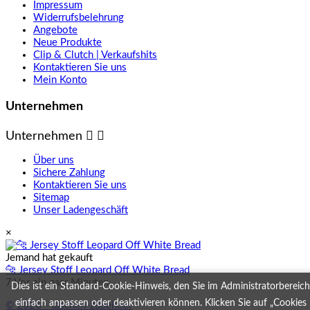
Impressum
Widerrufsbelehrung
Angebote
Neue Produkte
Clip & Clutch | Verkaufshits
Kontaktieren Sie uns
Mein Konto
Unternehmen
Unternehmen


Über uns
Sichere Zahlung
Kontaktieren Sie uns
Sitemap
Unser Ladengeschäft
×
Jemand hat gekauft
🐆 Jersey Stoff Leopard Off White Bread
7 Vor ein paar Minuten
Dies ist ein Standard-Cookie-Hinweis, den Sie im Administratorbereich
einfach anpassen oder deaktivieren können. Klicken Sie auf „Cookies
© 2026 - taschen-zubehoer