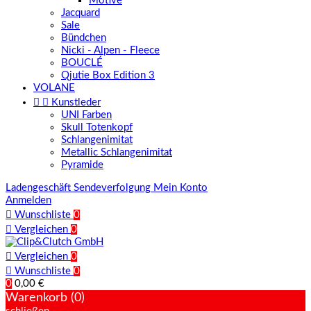
Motive
Jacquard
Sale
Bündchen
Nicki - Alpen - Fleece
BOUCLÉ
Qjutie Box Edition 3
VOLANE


Kunstleder
UNI Farben
Skull Totenkopf
Schlangenimitat
Metallic Schlangenimitat
Pyramide
Ladengeschäft
Sendeverfolgung
Mein Konto
Anmelden

Wunschliste
0

Vergleichen
0

Vergleichen
0

Wunschliste
0
0
0,00 €
Warenkorb (0)