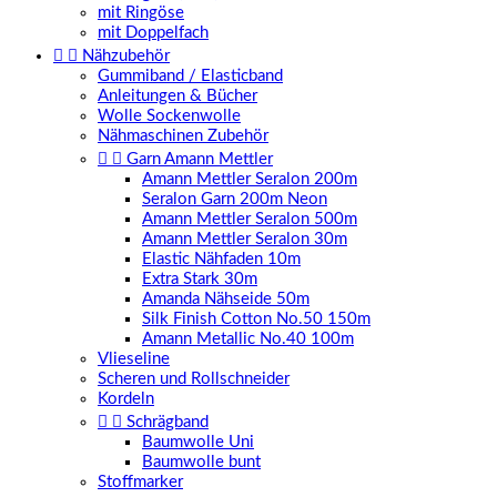
mit Ringöse
mit Doppelfach


Nähzubehör
Gummiband / Elasticband
Anleitungen & Bücher
Wolle Sockenwolle
Nähmaschinen Zubehör


Garn Amann Mettler
Amann Mettler Seralon 200m
Seralon Garn 200m Neon
Amann Mettler Seralon 500m
Amann Mettler Seralon 30m
Elastic Nähfaden 10m
Extra Stark 30m
Amanda Nähseide 50m
Silk Finish Cotton No.50 150m
Amann Metallic No.40 100m
Vlieseline
Scheren und Rollschneider
Kordeln


Schrägband
Baumwolle Uni
Baumwolle bunt
Stoffmarker