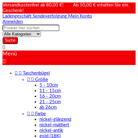
Versandkostenfrei ab 80,00 €! Ab 50,00 € erhalten Sie ein
Geschenk!
Ladengeschäft
Sendeverfolgung
Mein Konto
Anmelden
Suche

Menü



Taschenbügel


Größe
5 - 10cm
11 - 15cm
16 - 20cm
21 - 25cm
ab 26cm


Farbe
nickel-glänzend
nickel-mattiert
nickel-antik
gold (18K)