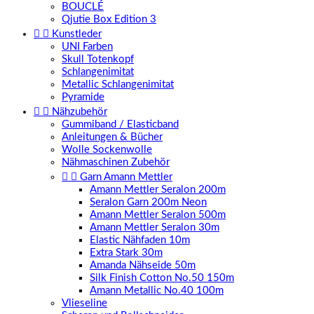
BOUCLÉ
Qjutie Box Edition 3


Kunstleder
UNI Farben
Skull Totenkopf
Schlangenimitat
Metallic Schlangenimitat
Pyramide


Nähzubehör
Gummiband / Elasticband
Anleitungen & Bücher
Wolle Sockenwolle
Nähmaschinen Zubehör


Garn Amann Mettler
Amann Mettler Seralon 200m
Seralon Garn 200m Neon
Amann Mettler Seralon 500m
Amann Mettler Seralon 30m
Elastic Nähfaden 10m
Extra Stark 30m
Amanda Nähseide 50m
Silk Finish Cotton No.50 150m
Amann Metallic No.40 100m
Vlieseline