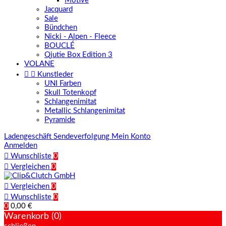
Motive
Jacquard
Sale
Bündchen
Nicki - Alpen - Fleece
BOUCLÉ
Qjutie Box Edition 3
VOLANE


Kunstleder
UNI Farben
Skull Totenkopf
Schlangenimitat
Metallic Schlangenimitat
Pyramide
Ladengeschäft
Sendeverfolgung
Mein Konto
Anmelden

Wunschliste
0

Vergleichen
0

Vergleichen
0

Wunschliste
0
0
0,00 €
Warenkorb (0)