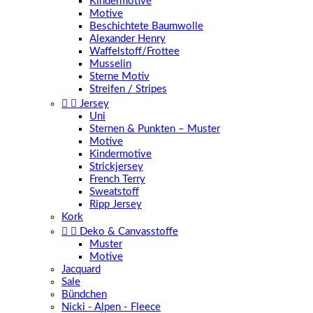
Kindermotive
Motive
Beschichtete Baumwolle
Alexander Henry
Waffelstoff/Frottee
Musselin
Sterne Motiv
Streifen / Stripes


Jersey
Uni
Sternen & Punkten – Muster
Motive
Kindermotive
Strickjersey
French Terry
Sweatstoff
Ripp Jersey
Kork


Deko & Canvasstoffe
Muster
Motive
Jacquard
Sale
Bündchen
Nicki - Alpen - Fleece