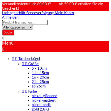
Versandkostenfrei ab 80,00 €! Ab 50,00 € erhalten Sie ein
Geschenk!
Ladengeschäft
Sendeverfolgung
Mein Konto
Anmelden
Suche

Menü



Taschenbügel


Größe
5 - 10cm
11 - 15cm
16 - 20cm
21 - 25cm
ab 26cm


Farbe
nickel-glänzend
nickel-mattiert
nickel-antik
gold (18K)