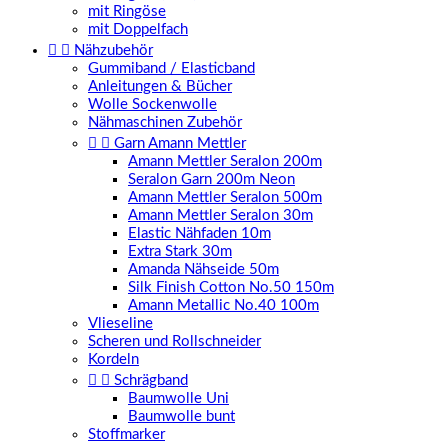
mit Ringöse
mit Doppelfach


Nähzubehör
Gummiband / Elasticband
Anleitungen & Bücher
Wolle Sockenwolle
Nähmaschinen Zubehör


Garn Amann Mettler
Amann Mettler Seralon 200m
Seralon Garn 200m Neon
Amann Mettler Seralon 500m
Amann Mettler Seralon 30m
Elastic Nähfaden 10m
Extra Stark 30m
Amanda Nähseide 50m
Silk Finish Cotton No.50 150m
Amann Metallic No.40 100m
Vlieseline
Scheren und Rollschneider
Kordeln


Schrägband
Baumwolle Uni
Baumwolle bunt
Stoffmarker