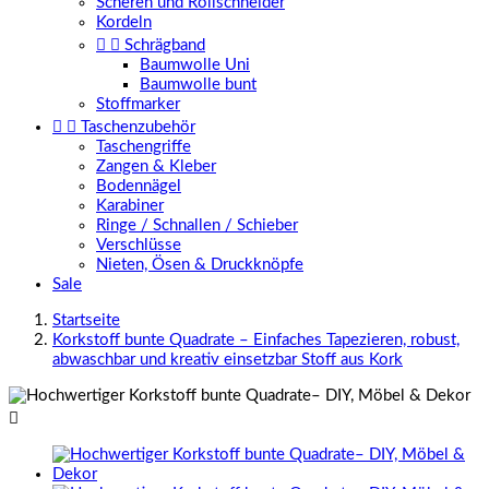
Scheren und Rollschneider
Kordeln


Schrägband
Baumwolle Uni
Baumwolle bunt
Stoffmarker


Taschenzubehör
Taschengriffe
Zangen & Kleber
Bodennägel
Karabiner
Ringe / Schnallen / Schieber
Verschlüsse
Nieten, Ösen & Druckknöpfe
Sale
Startseite
Korkstoff bunte Quadrate – Einfaches Tapezieren, robust,
abwaschbar und kreativ einsetzbar Stoff aus Kork
