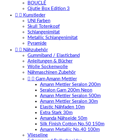
BOUCLÉ
Qjutie Box Edition 3


Kunstleder
UNI Farben
Skull Totenkopf
Schlangenimitat
Metallic Schlangenimitat
Pyramide


Nähzubehör
Gummiband / Elasticband
Anleitungen & Bücher
Wolle Sockenwolle
Nähmaschinen Zubehör


Garn Amann Mettler
Amann Mettler Seralon 200m
Seralon Garn 200m Neon
Amann Mettler Seralon 500m
Amann Mettler Seralon 30m
Elastic Nähfaden 10m
Extra Stark 30m
Amanda Nähseide 50m
Silk Finish Cotton No.50 150m
Amann Metallic No.40 100m
Vlieseline