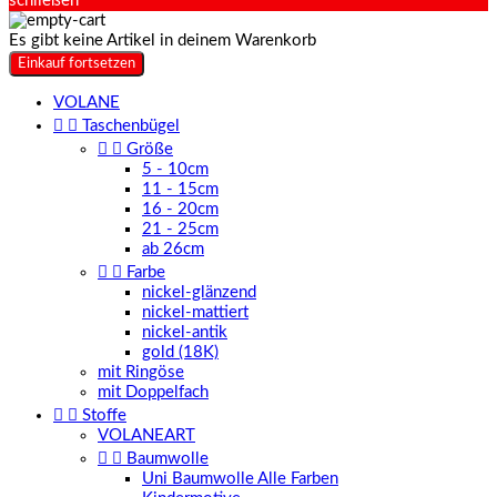
schließen
Es gibt keine Artikel in deinem Warenkorb
Einkauf fortsetzen
VOLANE


Taschenbügel


Größe
5 - 10cm
11 - 15cm
16 - 20cm
21 - 25cm
ab 26cm


Farbe
nickel-glänzend
nickel-mattiert
nickel-antik
gold (18K)
mit Ringöse
mit Doppelfach


Stoffe
VOLANEART


Baumwolle
Uni Baumwolle Alle Farben