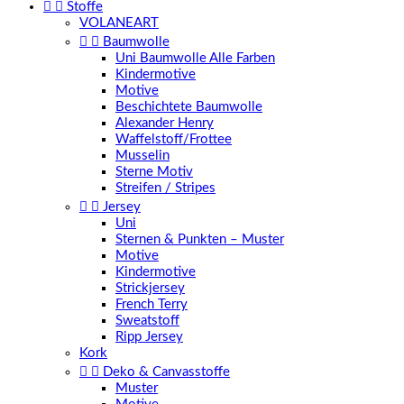


Stoffe
VOLANEART


Baumwolle
Uni Baumwolle Alle Farben
Kindermotive
Motive
Beschichtete Baumwolle
Alexander Henry
Waffelstoff/Frottee
Musselin
Sterne Motiv
Streifen / Stripes


Jersey
Uni
Sternen & Punkten – Muster
Motive
Kindermotive
Strickjersey
French Terry
Sweatstoff
Ripp Jersey
Kork


Deko & Canvasstoffe
Muster