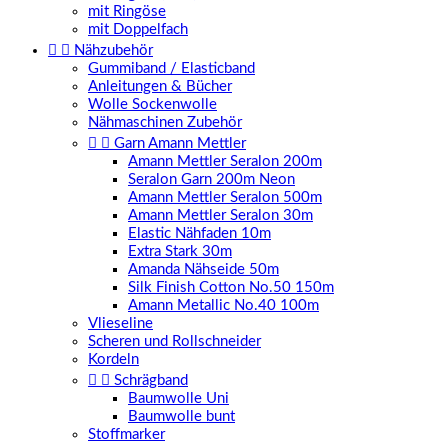
mit Ringöse
mit Doppelfach


Nähzubehör
Gummiband / Elasticband
Anleitungen & Bücher
Wolle Sockenwolle
Nähmaschinen Zubehör


Garn Amann Mettler
Amann Mettler Seralon 200m
Seralon Garn 200m Neon
Amann Mettler Seralon 500m
Amann Mettler Seralon 30m
Elastic Nähfaden 10m
Extra Stark 30m
Amanda Nähseide 50m
Silk Finish Cotton No.50 150m
Amann Metallic No.40 100m
Vlieseline
Scheren und Rollschneider
Kordeln


Schrägband
Baumwolle Uni
Baumwolle bunt
Stoffmarker