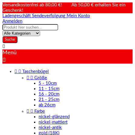
Versandkostenfrei ab 80,00 €! Ab 50,00 € erhalten Sie ein
Geschenk!
Ladengeschäft
Sendeverfolgung
Mein Konto
Anmelden
Suche

Menü



Taschenbügel


Größe
5 - 10cm
11 - 15cm
16 - 20cm
21 - 25cm
ab 26cm


Farbe
nickel-glänzend
nickel-mattiert
nickel-antik
gold (18K)