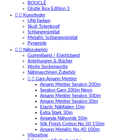
BOUCLÉ
Qjutie Box Edition 3


Kunstleder
UNI Farben
Skull Totenkopf
Schlangenimitat
Metallic Schlangenimitat
Pyramide


Nähzubehör
Gummiband / Elasticband
Anleitungen & Bücher
Wolle Sockenwolle
Nähmaschinen Zubehör


Garn Amann Mettler
Amann Mettler Seralon 200m
Seralon Garn 200m Neon
Amann Mettler Seralon 500m
Amann Mettler Seralon 30m
Elastic Nähfaden 10m
Extra Stark 30m
Amanda Nähseide 50m
Silk Finish Cotton No.50 150m
Amann Metallic No.40 100m
Vlieseline