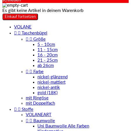
schließen
Es gibt keine Artikel in deinem Warenkorb
Einkauf fortsetzen
VOLANE


Taschenbügel


Größe
5 - 10cm
11 - 15cm
16 - 20cm
21 - 25cm
ab 26cm


Farbe
nickel-glänzend
nickel-mattiert
nickel-antik
gold (18K)
mit Ringöse
mit Doppelfach


Stoffe
VOLANEART


Baumwolle
Uni Baumwolle Alle Farben