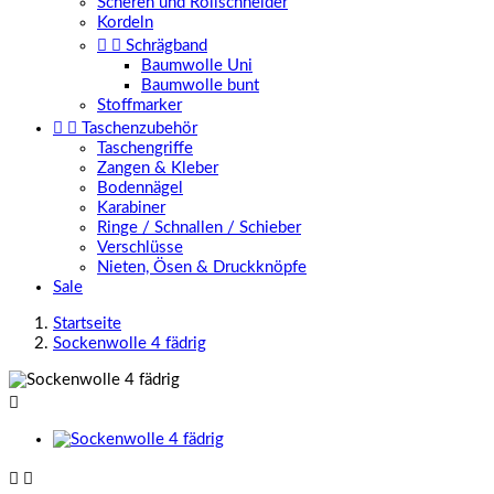
Scheren und Rollschneider
Kordeln


Schrägband
Baumwolle Uni
Baumwolle bunt
Stoffmarker


Taschenzubehör
Taschengriffe
Zangen & Kleber
Bodennägel
Karabiner
Ringe / Schnallen / Schieber
Verschlüsse
Nieten, Ösen & Druckknöpfe
Sale
Startseite
Sockenwolle 4 fädrig


