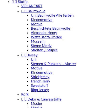


Stoffe
VOLANEART


Baumwolle
Uni Baumwolle Alle Farben
Kindermotive
Motive
Beschichtete Baumwolle
Alexander Henry
Waffelstoff/Frottee
Musselin
Sterne Motiv
Streifen / Stripes


Jersey
Uni
Sternen & Punkten – Muster
Motive
Kindermotive
Strickjersey
French Terry
Sweatstoff
Ripp Jersey
Kork


Deko & Canvasstoffe
Muster