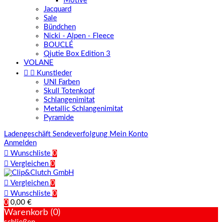
Motive
Jacquard
Sale
Bündchen
Nicki - Alpen - Fleece
BOUCLÉ
Qjutie Box Edition 3
VOLANE


Kunstleder
UNI Farben
Skull Totenkopf
Schlangenimitat
Metallic Schlangenimitat
Pyramide
Ladengeschäft
Sendeverfolgung
Mein Konto
Anmelden

Wunschliste
0

Vergleichen
0

Vergleichen
0

Wunschliste
0
0
0,00 €
Warenkorb (0)