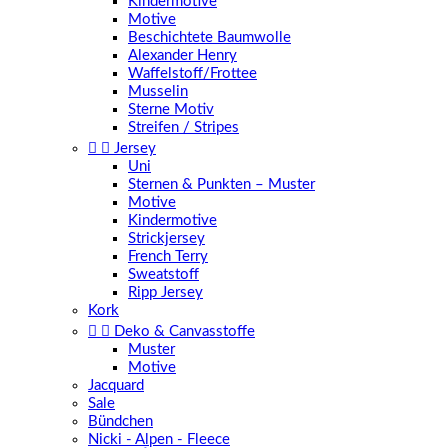
Kindermotive
Motive
Beschichtete Baumwolle
Alexander Henry
Waffelstoff/Frottee
Musselin
Sterne Motiv
Streifen / Stripes


Jersey
Uni
Sternen & Punkten – Muster
Motive
Kindermotive
Strickjersey
French Terry
Sweatstoff
Ripp Jersey
Kork


Deko & Canvasstoffe
Muster
Motive
Jacquard
Sale
Bündchen
Nicki - Alpen - Fleece