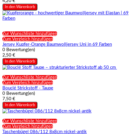
4,20 €
In den Warenkorb
Zur Wunschliste hinzufügen
Zum Vergleich hinzufügen
Jersey Kupfer-Orange Baumwolljersey Uni in 69 Farben
0 Bewertung(en)
2,50 €
In den Warenkorb
Zur Wunschliste hinzufügen
Zum Vergleich hinzufügen
Bouclé Strickstoff - Taupe
0 Bewertung(en)
7,50 €
In den Warenkorb
Zur Wunschliste hinzufügen
Zum Vergleich hinzufügen
Taschenbügel 086/112 8x8cm nickel-antik