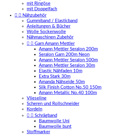
mit Ringöse
mit Doppelfach


Nähzubehör
Gummiband / Elasticband
Anleitungen & Bücher
Wolle Sockenwolle
Nähmaschinen Zubehör


Garn Amann Mettler
Amann Mettler Seralon 200m
Seralon Garn 200m Neon
Amann Mettler Seralon 500m
Amann Mettler Seralon 30m
Elastic Nähfaden 10m
Extra Stark 30m
Amanda Nähseide 50m
Silk Finish Cotton No.50 150m
Amann Metallic No.40 100m
Vlieseline
Scheren und Rollschneider
Kordeln


Schrägband
Baumwolle Uni
Baumwolle bunt
Stoffmarker