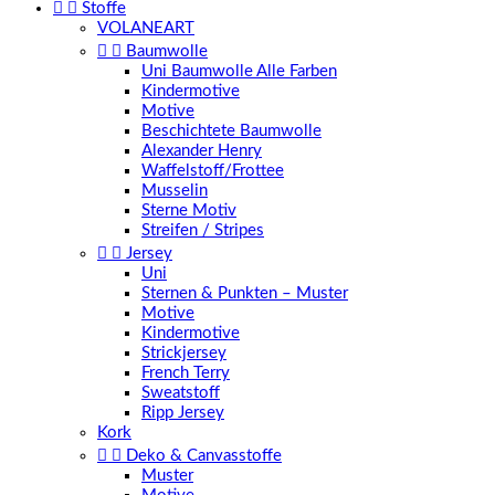


Stoffe
VOLANEART


Baumwolle
Uni Baumwolle Alle Farben
Kindermotive
Motive
Beschichtete Baumwolle
Alexander Henry
Waffelstoff/Frottee
Musselin
Sterne Motiv
Streifen / Stripes


Jersey
Uni
Sternen & Punkten – Muster
Motive
Kindermotive
Strickjersey
French Terry
Sweatstoff
Ripp Jersey
Kork


Deko & Canvasstoffe
Muster