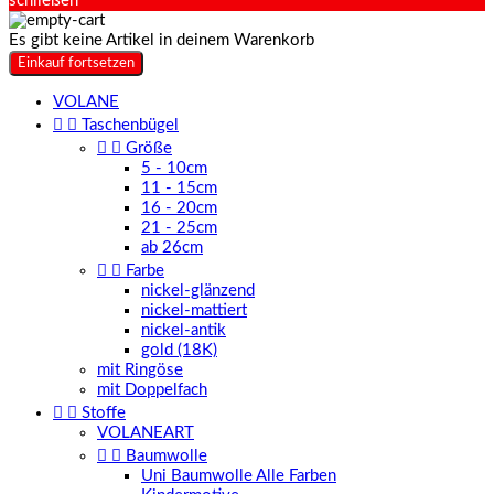
schließen
Es gibt keine Artikel in deinem Warenkorb
Einkauf fortsetzen
VOLANE


Taschenbügel


Größe
5 - 10cm
11 - 15cm
16 - 20cm
21 - 25cm
ab 26cm


Farbe
nickel-glänzend
nickel-mattiert
nickel-antik
gold (18K)
mit Ringöse
mit Doppelfach


Stoffe
VOLANEART


Baumwolle
Uni Baumwolle Alle Farben