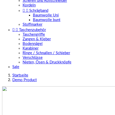
Scheren und Rollschneider
Kordeln


Schrägband
Baumwolle Uni
Baumwolle bunt
Stoffmarker


Taschenzubehör
Taschengriffe
Zangen & Kleber
Bodennägel
Karabiner
Ringe / Schnallen / Schieber
Verschlüsse
Nieten, Ösen & Druckknöpfe
Sale
Startseite
Demo Product