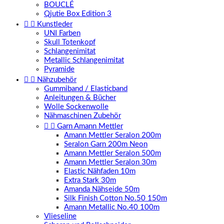
BOUCLÉ
Qjutie Box Edition 3


Kunstleder
UNI Farben
Skull Totenkopf
Schlangenimitat
Metallic Schlangenimitat
Pyramide


Nähzubehör
Gummiband / Elasticband
Anleitungen & Bücher
Wolle Sockenwolle
Nähmaschinen Zubehör


Garn Amann Mettler
Amann Mettler Seralon 200m
Seralon Garn 200m Neon
Amann Mettler Seralon 500m
Amann Mettler Seralon 30m
Elastic Nähfaden 10m
Extra Stark 30m
Amanda Nähseide 50m
Silk Finish Cotton No.50 150m
Amann Metallic No.40 100m
Vlieseline