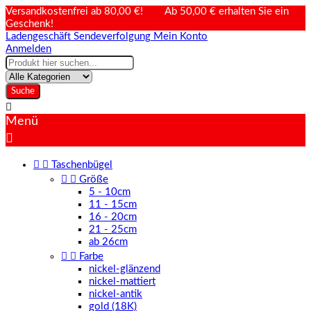
Versandkostenfrei ab 80,00 €! Ab 50,00 € erhalten Sie ein
Geschenk!
Ladengeschäft
Sendeverfolgung
Mein Konto
Anmelden
Suche

Menü



Taschenbügel


Größe
5 - 10cm
11 - 15cm
16 - 20cm
21 - 25cm
ab 26cm


Farbe
nickel-glänzend
nickel-mattiert
nickel-antik
gold (18K)