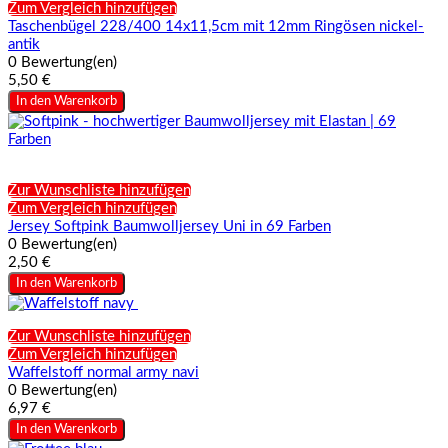
Zum Vergleich hinzufügen
Taschenbügel 228/400 14x11,5cm mit 12mm Ringösen nickel-
antik
0 Bewertung(en)
5,50 €
In den Warenkorb
Zur Wunschliste hinzufügen
Zum Vergleich hinzufügen
Jersey Softpink Baumwolljersey Uni in 69 Farben
0 Bewertung(en)
2,50 €
In den Warenkorb
Zur Wunschliste hinzufügen
Zum Vergleich hinzufügen
Waffelstoff normal army navi
0 Bewertung(en)
6,97 €
In den Warenkorb