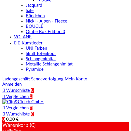
Motive
Jacquard
Sale
Bündchen
Nicki - Alpen - Fleece
BOUCLÉ
Qjutie Box Edition 3
VOLANE


Kunstleder
UNI Farben
Skull Totenkopf
Schlangenimitat
Metallic Schlangenimitat
Pyramide
Ladengeschäft
Sendeverfolgung
Mein Konto
Anmelden

Wunschliste
0

Vergleichen
0

Vergleichen
0

Wunschliste
0
0
0,00 €
Warenkorb (0)