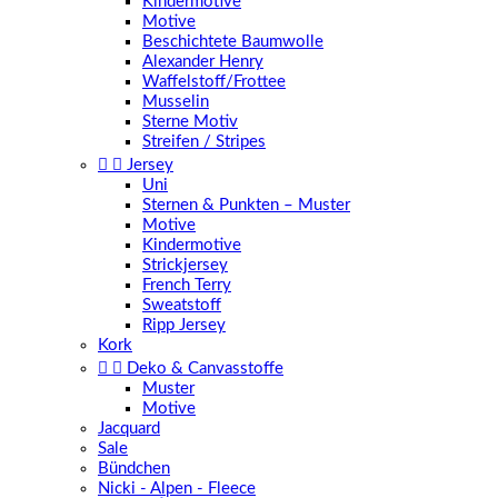
Kindermotive
Motive
Beschichtete Baumwolle
Alexander Henry
Waffelstoff/Frottee
Musselin
Sterne Motiv
Streifen / Stripes


Jersey
Uni
Sternen & Punkten – Muster
Motive
Kindermotive
Strickjersey
French Terry
Sweatstoff
Ripp Jersey
Kork


Deko & Canvasstoffe
Muster
Motive
Jacquard
Sale
Bündchen
Nicki - Alpen - Fleece