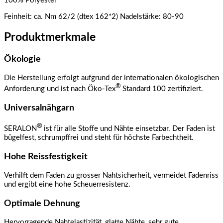
100% Polyester
Feinheit: ca. Nm 62/2 (dtex 162*2)
Nadelstärke: 80-90
Produktmerkmale
Ökologie
Die Herstellung erfolgt aufgrund der internationalen ökologischen
®
Anforderung und ist nach Öko-Tex
Standard 100 zertifiziert.
Universalnähgarn
®
SERALON
ist für alle Stoffe und Nähte einsetzbar. Der Faden ist
bügelfest, schrumpffrei und steht für höchste Farbechtheit.
Hohe Reissfestigkeit
Verhilft dem Faden zu grosser Nahtsicherheit, vermeidet Fadenriss
und ergibt eine hohe Scheuerresistenz.
Optimale Dehnung
Hervorragende Nahtelastizität, glatte Nähte, sehr gute