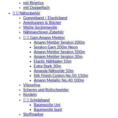
mit Ringöse
mit Doppelfach


Nähzubehör
Gummiband / Elasticband
Anleitungen & Bücher
Wolle Sockenwolle
Nähmaschinen Zubehör


Garn Amann Mettler
Amann Mettler Seralon 200m
Seralon Garn 200m Neon
Amann Mettler Seralon 500m
Amann Mettler Seralon 30m
Elastic Nähfaden 10m
Extra Stark 30m
Amanda Nähseide 50m
Silk Finish Cotton No.50 150m
Amann Metallic No.40 100m
Vlieseline
Scheren und Rollschneider
Kordeln


Schrägband
Baumwolle Uni
Baumwolle bunt
Stoffmarker