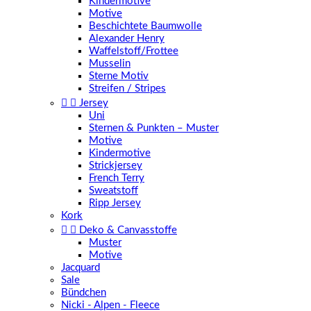
Kindermotive
Motive
Beschichtete Baumwolle
Alexander Henry
Waffelstoff/Frottee
Musselin
Sterne Motiv
Streifen / Stripes


Jersey
Uni
Sternen & Punkten – Muster
Motive
Kindermotive
Strickjersey
French Terry
Sweatstoff
Ripp Jersey
Kork


Deko & Canvasstoffe
Muster
Motive
Jacquard
Sale
Bündchen
Nicki - Alpen - Fleece