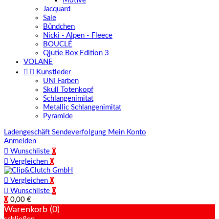
Motive
Jacquard
Sale
Bündchen
Nicki - Alpen - Fleece
BOUCLÉ
Qjutie Box Edition 3
VOLANE


Kunstleder
UNI Farben
Skull Totenkopf
Schlangenimitat
Metallic Schlangenimitat
Pyramide
Ladengeschäft
Sendeverfolgung
Mein Konto
Anmelden

Wunschliste
0

Vergleichen
0

Vergleichen
0

Wunschliste
0
0
0,00 €
Warenkorb (0)