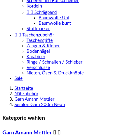
Scheren und Rollschneider
Kordeln


Schrägband
Baumwolle Uni
Baumwolle bunt
Stoffmarker


Taschenzubehör
Taschengriffe
Zangen & Kleber
Bodennägel
Karabiner
Ringe / Schnallen / Schieber
Verschlüsse
Nieten, Ösen & Druckknöpfe
Sale
Startseite
Nähzubehör
Garn Amann Mettler
Seralon Garn 200m Neon
Kategorie wählen
Garn Amann Mettler

