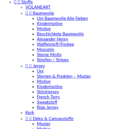


Stoffe
VOLANEART


Baumwolle
Uni Baumwolle Alle Farben
Kindermotive
Motive
Beschichtete Baumwolle
Alexander Henry
Waffelstoff/Frottee
Musselin
Sterne Motiv
Streifen / Stripes


Jersey
Uni
Sternen & Punkten – Muster
Motive
Kindermotive
Strickjersey
French Terry
Sweatstoff
Ripp Jersey
Kork


Deko & Canvasstoffe
Muster