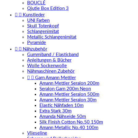
BOUCLÉ
Qjutie Box Edition 3


Kunstleder
UNI Farben
Skull Totenkopf
Schlangenimitat
Metallic Schlangenimitat
Pyramide


Nähzubehör
Gummiband / Elasticband
Anleitungen & Bücher
Wolle Sockenwolle
Nähmaschinen Zubehör


Garn Amann Mettler
Amann Mettler Seralon 200m
Seralon Garn 200m Neon
Amann Mettler Seralon 500m
Amann Mettler Seralon 30m
Elastic Nähfaden 10m
Extra Stark 30m
Amanda Nähseide 50m
Silk Finish Cotton No.50 150m
Amann Metallic No.40 100m
Vlieseline