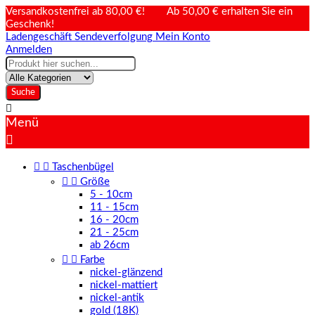
Versandkostenfrei ab 80,00 €! Ab 50,00 € erhalten Sie ein
Geschenk!
Ladengeschäft
Sendeverfolgung
Mein Konto
Anmelden
Suche

Menü



Taschenbügel


Größe
5 - 10cm
11 - 15cm
16 - 20cm
21 - 25cm
ab 26cm


Farbe
nickel-glänzend
nickel-mattiert
nickel-antik
gold (18K)