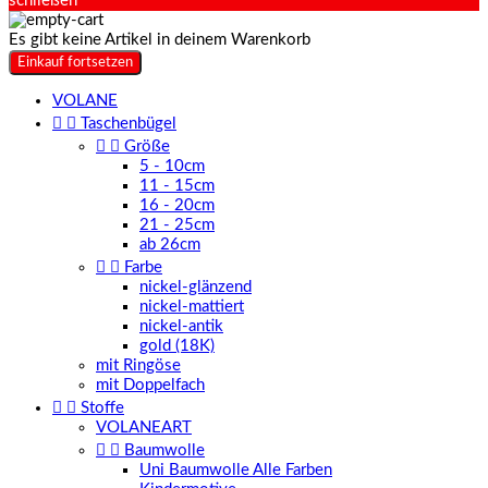
schließen
Es gibt keine Artikel in deinem Warenkorb
Einkauf fortsetzen
VOLANE


Taschenbügel


Größe
5 - 10cm
11 - 15cm
16 - 20cm
21 - 25cm
ab 26cm


Farbe
nickel-glänzend
nickel-mattiert
nickel-antik
gold (18K)
mit Ringöse
mit Doppelfach


Stoffe
VOLANEART


Baumwolle
Uni Baumwolle Alle Farben