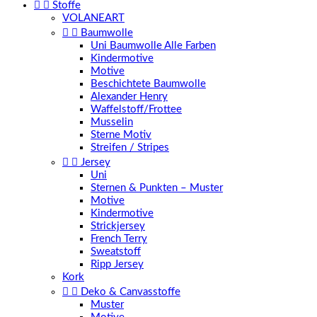


Stoffe
VOLANEART


Baumwolle
Uni Baumwolle Alle Farben
Kindermotive
Motive
Beschichtete Baumwolle
Alexander Henry
Waffelstoff/Frottee
Musselin
Sterne Motiv
Streifen / Stripes


Jersey
Uni
Sternen & Punkten – Muster
Motive
Kindermotive
Strickjersey
French Terry
Sweatstoff
Ripp Jersey
Kork


Deko & Canvasstoffe
Muster