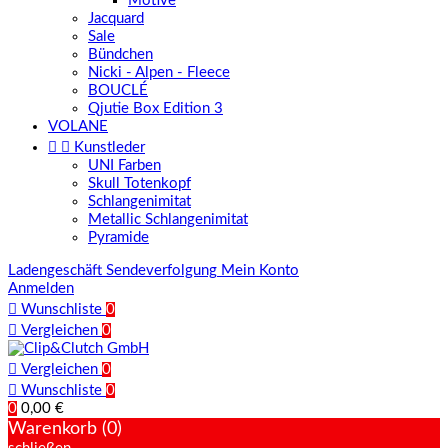
Motive
Jacquard
Sale
Bündchen
Nicki - Alpen - Fleece
BOUCLÉ
Qjutie Box Edition 3
VOLANE


Kunstleder
UNI Farben
Skull Totenkopf
Schlangenimitat
Metallic Schlangenimitat
Pyramide
Ladengeschäft
Sendeverfolgung
Mein Konto
Anmelden

Wunschliste
0

Vergleichen
0

Vergleichen
0

Wunschliste
0
0
0,00 €
Warenkorb (0)