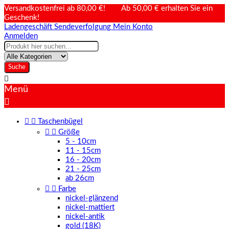
Versandkostenfrei ab 80,00 €! Ab 50,00 € erhalten Sie ein
Geschenk!
Ladengeschäft
Sendeverfolgung
Mein Konto
Anmelden
Suche

Menü



Taschenbügel


Größe
5 - 10cm
11 - 15cm
16 - 20cm
21 - 25cm
ab 26cm


Farbe
nickel-glänzend
nickel-mattiert
nickel-antik
gold (18K)