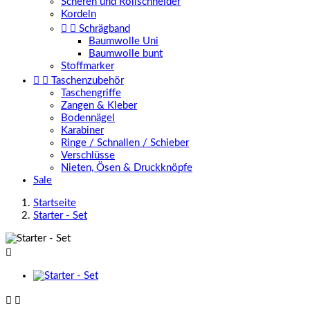
Scheren und Rollschneider
Kordeln


Schrägband
Baumwolle Uni
Baumwolle bunt
Stoffmarker


Taschenzubehör
Taschengriffe
Zangen & Kleber
Bodennägel
Karabiner
Ringe / Schnallen / Schieber
Verschlüsse
Nieten, Ösen & Druckknöpfe
Sale
Startseite
Starter - Set


