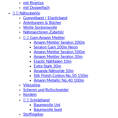
mit Ringöse
mit Doppelfach


Nähzubehör
Gummiband / Elasticband
Anleitungen & Bücher
Wolle Sockenwolle
Nähmaschinen Zubehör


Garn Amann Mettler
Amann Mettler Seralon 200m
Seralon Garn 200m Neon
Amann Mettler Seralon 500m
Amann Mettler Seralon 30m
Elastic Nähfaden 10m
Extra Stark 30m
Amanda Nähseide 50m
Silk Finish Cotton No.50 150m
Amann Metallic No.40 100m
Vlieseline
Scheren und Rollschneider
Kordeln


Schrägband
Baumwolle Uni
Baumwolle bunt
Stoffmarker