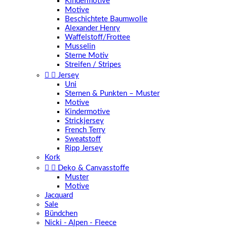
Kindermotive
Motive
Beschichtete Baumwolle
Alexander Henry
Waffelstoff/Frottee
Musselin
Sterne Motiv
Streifen / Stripes


Jersey
Uni
Sternen & Punkten – Muster
Motive
Kindermotive
Strickjersey
French Terry
Sweatstoff
Ripp Jersey
Kork


Deko & Canvasstoffe
Muster
Motive
Jacquard
Sale
Bündchen
Nicki - Alpen - Fleece