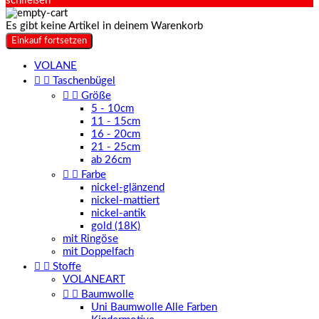
schließen
Es gibt keine Artikel in deinem Warenkorb
Einkauf fortsetzen
VOLANE


Taschenbügel


Größe
5 - 10cm
11 - 15cm
16 - 20cm
21 - 25cm
ab 26cm


Farbe
nickel-glänzend
nickel-mattiert
nickel-antik
gold (18K)
mit Ringöse
mit Doppelfach


Stoffe
VOLANEART


Baumwolle
Uni Baumwolle Alle Farben