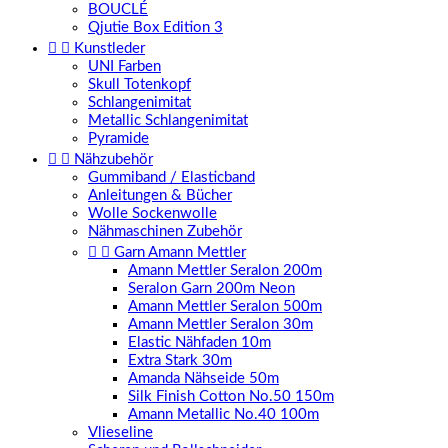
BOUCLÉ
Qjutie Box Edition 3


Kunstleder
UNI Farben
Skull Totenkopf
Schlangenimitat
Metallic Schlangenimitat
Pyramide


Nähzubehör
Gummiband / Elasticband
Anleitungen & Bücher
Wolle Sockenwolle
Nähmaschinen Zubehör


Garn Amann Mettler
Amann Mettler Seralon 200m
Seralon Garn 200m Neon
Amann Mettler Seralon 500m
Amann Mettler Seralon 30m
Elastic Nähfaden 10m
Extra Stark 30m
Amanda Nähseide 50m
Silk Finish Cotton No.50 150m
Amann Metallic No.40 100m
Vlieseline