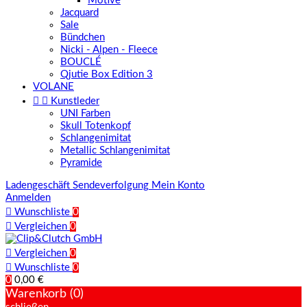
Motive
Jacquard
Sale
Bündchen
Nicki - Alpen - Fleece
BOUCLÉ
Qjutie Box Edition 3
VOLANE


Kunstleder
UNI Farben
Skull Totenkopf
Schlangenimitat
Metallic Schlangenimitat
Pyramide
Ladengeschäft
Sendeverfolgung
Mein Konto
Anmelden

Wunschliste
0

Vergleichen
0

Vergleichen
0

Wunschliste
0
0
0,00 €
Warenkorb (0)