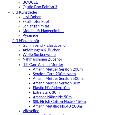
BOUCLÉ
Qjutie Box Edition 3


Kunstleder
UNI Farben
Skull Totenkopf
Schlangenimitat
Metallic Schlangenimitat
Pyramide


Nähzubehör
Gummiband / Elasticband
Anleitungen & Bücher
Wolle Sockenwolle
Nähmaschinen Zubehör


Garn Amann Mettler
Amann Mettler Seralon 200m
Seralon Garn 200m Neon
Amann Mettler Seralon 500m
Amann Mettler Seralon 30m
Elastic Nähfaden 10m
Extra Stark 30m
Amanda Nähseide 50m
Silk Finish Cotton No.50 150m
Amann Metallic No.40 100m
Vlieseline