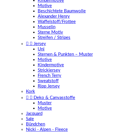
Kindermotive
Motive
Beschichtete Baumwolle
Alexander Henry
Waffelstoff/Frottee
Musselin
Sterne Motiv
Streifen / Stripes


Jersey
Uni
Sternen & Punkten – Muster
Motive
Kindermotive
Strickjersey
French Terry
Sweatstoff
Ripp Jersey
Kork


Deko & Canvasstoffe
Muster
Motive
Jacquard
Sale
Bündchen
Nicki - Alpen - Fleece