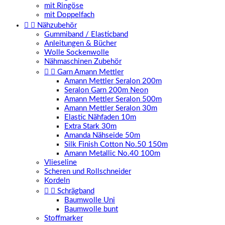
mit Ringöse
mit Doppelfach


Nähzubehör
Gummiband / Elasticband
Anleitungen & Bücher
Wolle Sockenwolle
Nähmaschinen Zubehör


Garn Amann Mettler
Amann Mettler Seralon 200m
Seralon Garn 200m Neon
Amann Mettler Seralon 500m
Amann Mettler Seralon 30m
Elastic Nähfaden 10m
Extra Stark 30m
Amanda Nähseide 50m
Silk Finish Cotton No.50 150m
Amann Metallic No.40 100m
Vlieseline
Scheren und Rollschneider
Kordeln


Schrägband
Baumwolle Uni
Baumwolle bunt
Stoffmarker