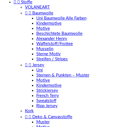


Stoffe
VOLANEART


Baumwolle
Uni Baumwolle Alle Farben
Kindermotive
Motive
Beschichtete Baumwolle
Alexander Henry
Waffelstoff/Frottee
Musselin
Sterne Motiv
Streifen / Stripes


Jersey
Uni
Sternen & Punkten – Muster
Motive
Kindermotive
Strickjersey
French Terry
Sweatstoff
Ripp Jersey
Kork


Deko & Canvasstoffe
Muster