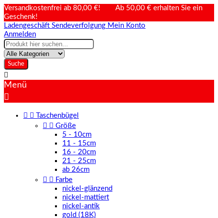
Versandkostenfrei ab 80,00 €! Ab 50,00 € erhalten Sie ein
Geschenk!
Ladengeschäft
Sendeverfolgung
Mein Konto
Anmelden
Suche

Menü



Taschenbügel


Größe
5 - 10cm
11 - 15cm
16 - 20cm
21 - 25cm
ab 26cm


Farbe
nickel-glänzend
nickel-mattiert
nickel-antik
gold (18K)