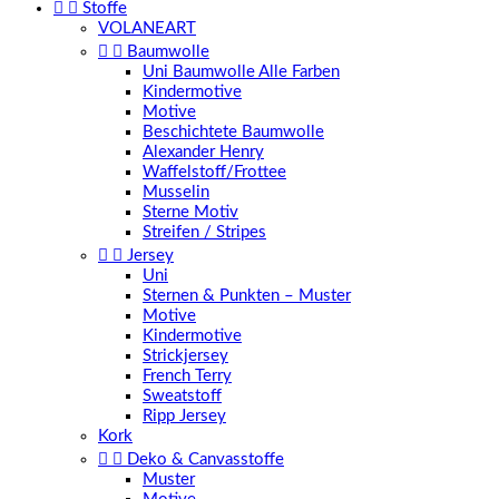


Stoffe
VOLANEART


Baumwolle
Uni Baumwolle Alle Farben
Kindermotive
Motive
Beschichtete Baumwolle
Alexander Henry
Waffelstoff/Frottee
Musselin
Sterne Motiv
Streifen / Stripes


Jersey
Uni
Sternen & Punkten – Muster
Motive
Kindermotive
Strickjersey
French Terry
Sweatstoff
Ripp Jersey
Kork


Deko & Canvasstoffe
Muster