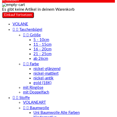
schließen
Es gibt keine Artikel in deinem Warenkorb
Einkauf fortsetzen
VOLANE


Taschenbügel


Größe
5 - 10cm
11 - 15cm
16 - 20cm
21 - 25cm
ab 26cm


Farbe
nickel-glänzend
nickel-mattiert
nickel-antik
gold (18K)
mit Ringöse
mit Doppelfach


Stoffe
VOLANEART


Baumwolle
Uni Baumwolle Alle Farben