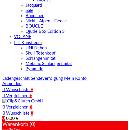
Motive
Jacquard
Sale
Bündchen
Nicki - Alpen - Fleece
BOUCLÉ
Qjutie Box Edition 3
VOLANE


Kunstleder
UNI Farben
Skull Totenkopf
Schlangenimitat
Metallic Schlangenimitat
Pyramide
Ladengeschäft
Sendeverfolgung
Mein Konto
Anmelden

Wunschliste
0

Vergleichen
0

Vergleichen
0

Wunschliste
0
0
0,00 €
Warenkorb (0)