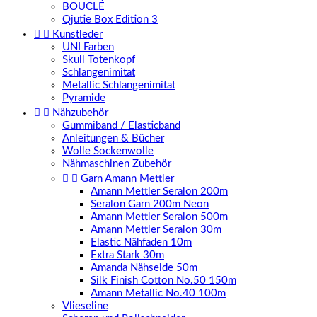
BOUCLÉ
Qjutie Box Edition 3


Kunstleder
UNI Farben
Skull Totenkopf
Schlangenimitat
Metallic Schlangenimitat
Pyramide


Nähzubehör
Gummiband / Elasticband
Anleitungen & Bücher
Wolle Sockenwolle
Nähmaschinen Zubehör


Garn Amann Mettler
Amann Mettler Seralon 200m
Seralon Garn 200m Neon
Amann Mettler Seralon 500m
Amann Mettler Seralon 30m
Elastic Nähfaden 10m
Extra Stark 30m
Amanda Nähseide 50m
Silk Finish Cotton No.50 150m
Amann Metallic No.40 100m
Vlieseline