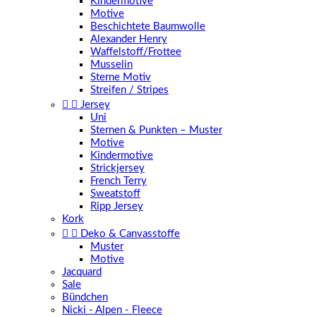
Kindermotive
Motive
Beschichtete Baumwolle
Alexander Henry
Waffelstoff/Frottee
Musselin
Sterne Motiv
Streifen / Stripes


Jersey
Uni
Sternen & Punkten – Muster
Motive
Kindermotive
Strickjersey
French Terry
Sweatstoff
Ripp Jersey
Kork


Deko & Canvasstoffe
Muster
Motive
Jacquard
Sale
Bündchen
Nicki - Alpen - Fleece