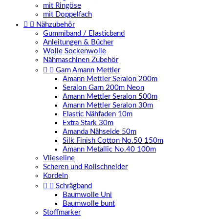
mit Ringöse
mit Doppelfach


Nähzubehör
Gummiband / Elasticband
Anleitungen & Bücher
Wolle Sockenwolle
Nähmaschinen Zubehör


Garn Amann Mettler
Amann Mettler Seralon 200m
Seralon Garn 200m Neon
Amann Mettler Seralon 500m
Amann Mettler Seralon 30m
Elastic Nähfaden 10m
Extra Stark 30m
Amanda Nähseide 50m
Silk Finish Cotton No.50 150m
Amann Metallic No.40 100m
Vlieseline
Scheren und Rollschneider
Kordeln


Schrägband
Baumwolle Uni
Baumwolle bunt
Stoffmarker