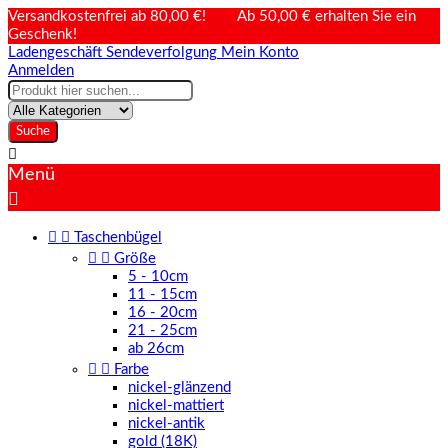
Versandkostenfrei ab 80,00 €! Ab 50,00 € erhalten Sie ein
Geschenk!
Ladengeschäft
Sendeverfolgung
Mein Konto
Anmelden
Suche

Menü



Taschenbügel


Größe
5 - 10cm
11 - 15cm
16 - 20cm
21 - 25cm
ab 26cm


Farbe
nickel-glänzend
nickel-mattiert
nickel-antik
gold (18K)