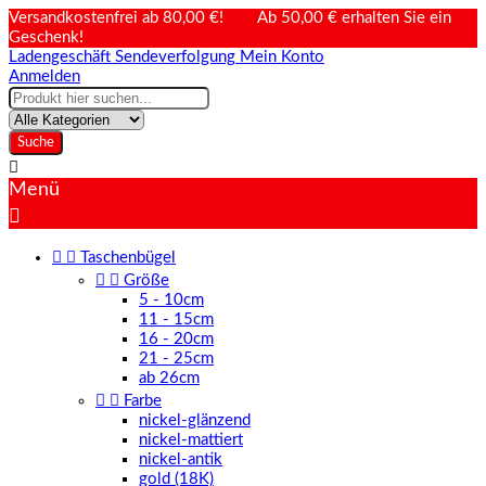
Versandkostenfrei ab 80,00 €! Ab 50,00 € erhalten Sie ein
Geschenk!
Ladengeschäft
Sendeverfolgung
Mein Konto
Anmelden
Suche

Menü



Taschenbügel


Größe
5 - 10cm
11 - 15cm
16 - 20cm
21 - 25cm
ab 26cm


Farbe
nickel-glänzend
nickel-mattiert
nickel-antik
gold (18K)