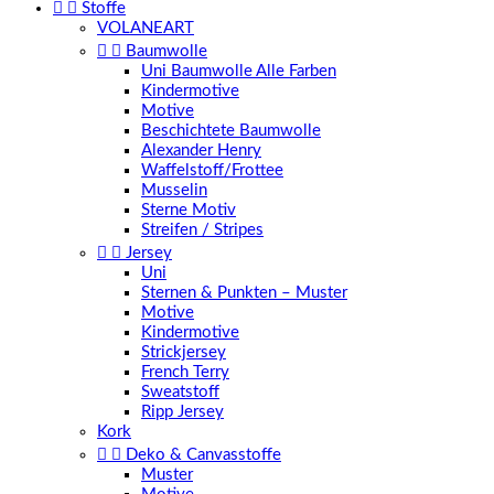


Stoffe
VOLANEART


Baumwolle
Uni Baumwolle Alle Farben
Kindermotive
Motive
Beschichtete Baumwolle
Alexander Henry
Waffelstoff/Frottee
Musselin
Sterne Motiv
Streifen / Stripes


Jersey
Uni
Sternen & Punkten – Muster
Motive
Kindermotive
Strickjersey
French Terry
Sweatstoff
Ripp Jersey
Kork


Deko & Canvasstoffe
Muster