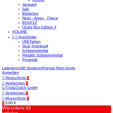
Motive
Jacquard
Sale
Bündchen
Nicki - Alpen - Fleece
BOUCLÉ
Qjutie Box Edition 3
VOLANE


Kunstleder
UNI Farben
Skull Totenkopf
Schlangenimitat
Metallic Schlangenimitat
Pyramide
Ladengeschäft
Sendeverfolgung
Mein Konto
Anmelden

Wunschliste
0

Vergleichen
0

Vergleichen
0

Wunschliste
0
0
0,00 €
Warenkorb (0)