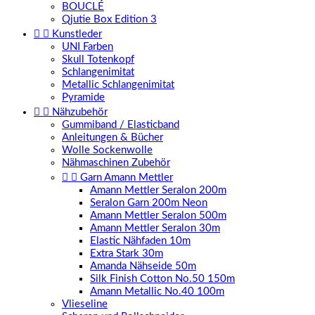
BOUCLÉ
Qjutie Box Edition 3


Kunstleder
UNI Farben
Skull Totenkopf
Schlangenimitat
Metallic Schlangenimitat
Pyramide


Nähzubehör
Gummiband / Elasticband
Anleitungen & Bücher
Wolle Sockenwolle
Nähmaschinen Zubehör


Garn Amann Mettler
Amann Mettler Seralon 200m
Seralon Garn 200m Neon
Amann Mettler Seralon 500m
Amann Mettler Seralon 30m
Elastic Nähfaden 10m
Extra Stark 30m
Amanda Nähseide 50m
Silk Finish Cotton No.50 150m
Amann Metallic No.40 100m
Vlieseline