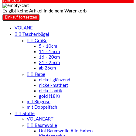
schließen
Es gibt keine Artikel in deinem Warenkorb
Einkauf fortsetzen
VOLANE


Taschenbügel


Größe
5 - 10cm
11 - 15cm
16 - 20cm
21 - 25cm
ab 26cm


Farbe
nickel-glänzend
nickel-mattiert
nickel-antik
gold (18K)
mit Ringöse
mit Doppelfach


Stoffe
VOLANEART


Baumwolle
Uni Baumwolle Alle Farben