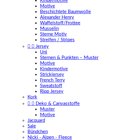
Kindermotive
Motive
Beschichtete Baumwolle
Alexander Henry
Waffelstoff/Frottee
Musselin
Sterne Motiv
Streifen / Stripes


Jersey
Uni
Sternen & Punkten – Muster
Motive
Kindermotive
Strickjersey
French Terry
Sweatstoff
Ripp Jersey
Kork


Deko & Canvasstoffe
Muster
Motive
Jacquard
Sale
Bündchen
Nicki - Alpen - Fleece