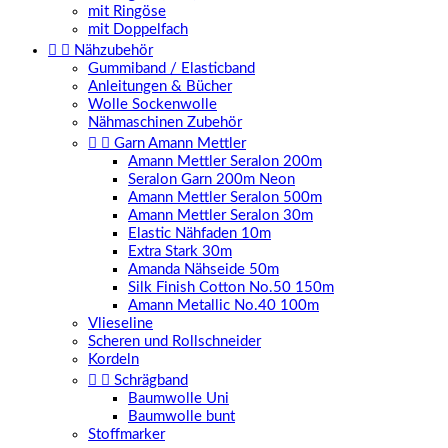
mit Ringöse
mit Doppelfach


Nähzubehör
Gummiband / Elasticband
Anleitungen & Bücher
Wolle Sockenwolle
Nähmaschinen Zubehör


Garn Amann Mettler
Amann Mettler Seralon 200m
Seralon Garn 200m Neon
Amann Mettler Seralon 500m
Amann Mettler Seralon 30m
Elastic Nähfaden 10m
Extra Stark 30m
Amanda Nähseide 50m
Silk Finish Cotton No.50 150m
Amann Metallic No.40 100m
Vlieseline
Scheren und Rollschneider
Kordeln


Schrägband
Baumwolle Uni
Baumwolle bunt
Stoffmarker