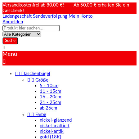
Versandkostenfrei ab 80,00 €! Ab 50,00 € erhalten Sie ein
Geschenk!
Ladengeschäft
Sendeverfolgung
Mein Konto
Anmelden
Suche

Menü



Taschenbügel


Größe
5 - 10cm
11 - 15cm
16 - 20cm
21 - 25cm
ab 26cm


Farbe
nickel-glänzend
nickel-mattiert
nickel-antik
gold (18K)