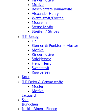
Kindermotive
Motive
Beschichtete Baumwolle
Alexander Henry
Waffelstoff/Frottee
Musselin
Sterne Motiv
Streifen / Stripes


Jersey
Uni
Sternen & Punkten – Muster
Motive
Kindermotive
Strickjersey
French Terry
Sweatstoff
Ripp Jersey
Kork


Deko & Canvasstoffe
Muster
Motive
Jacquard
Sale
Bündchen
Nicki - Alpen - Fleece