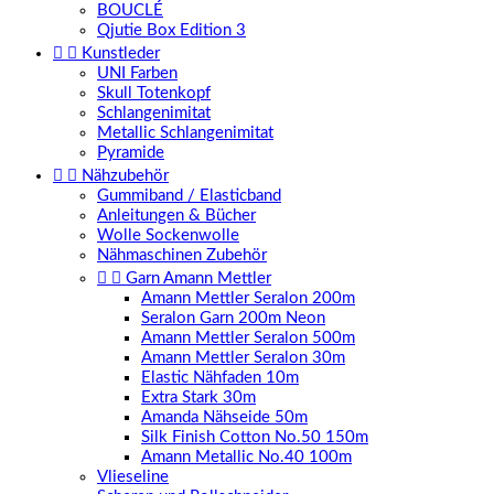
BOUCLÉ
Qjutie Box Edition 3


Kunstleder
UNI Farben
Skull Totenkopf
Schlangenimitat
Metallic Schlangenimitat
Pyramide


Nähzubehör
Gummiband / Elasticband
Anleitungen & Bücher
Wolle Sockenwolle
Nähmaschinen Zubehör


Garn Amann Mettler
Amann Mettler Seralon 200m
Seralon Garn 200m Neon
Amann Mettler Seralon 500m
Amann Mettler Seralon 30m
Elastic Nähfaden 10m
Extra Stark 30m
Amanda Nähseide 50m
Silk Finish Cotton No.50 150m
Amann Metallic No.40 100m
Vlieseline