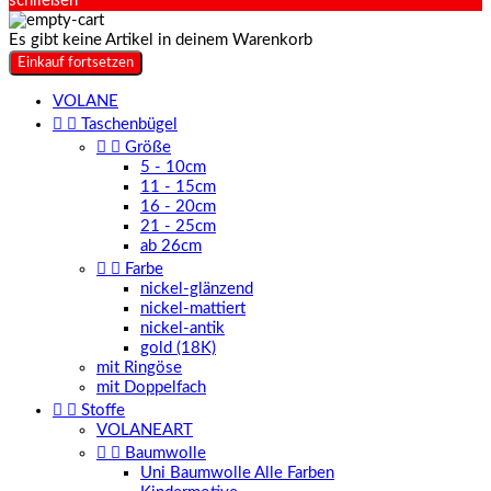
schließen
Es gibt keine Artikel in deinem Warenkorb
Einkauf fortsetzen
VOLANE


Taschenbügel


Größe
5 - 10cm
11 - 15cm
16 - 20cm
21 - 25cm
ab 26cm


Farbe
nickel-glänzend
nickel-mattiert
nickel-antik
gold (18K)
mit Ringöse
mit Doppelfach


Stoffe
VOLANEART


Baumwolle
Uni Baumwolle Alle Farben