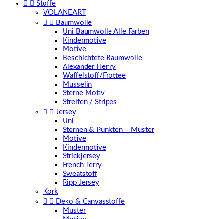


Stoffe
VOLANEART


Baumwolle
Uni Baumwolle Alle Farben
Kindermotive
Motive
Beschichtete Baumwolle
Alexander Henry
Waffelstoff/Frottee
Musselin
Sterne Motiv
Streifen / Stripes


Jersey
Uni
Sternen & Punkten – Muster
Motive
Kindermotive
Strickjersey
French Terry
Sweatstoff
Ripp Jersey
Kork


Deko & Canvasstoffe
Muster