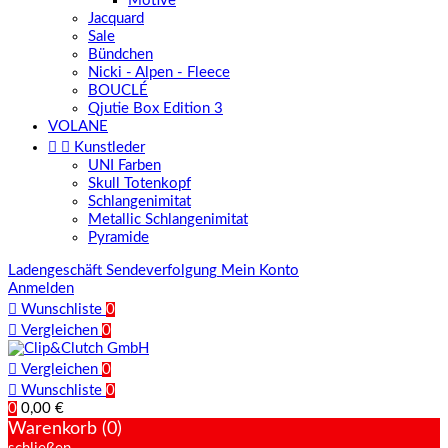
Motive
Jacquard
Sale
Bündchen
Nicki - Alpen - Fleece
BOUCLÉ
Qjutie Box Edition 3
VOLANE


Kunstleder
UNI Farben
Skull Totenkopf
Schlangenimitat
Metallic Schlangenimitat
Pyramide
Ladengeschäft
Sendeverfolgung
Mein Konto
Anmelden

Wunschliste
0

Vergleichen
0

Vergleichen
0

Wunschliste
0
0
0,00 €
Warenkorb (0)