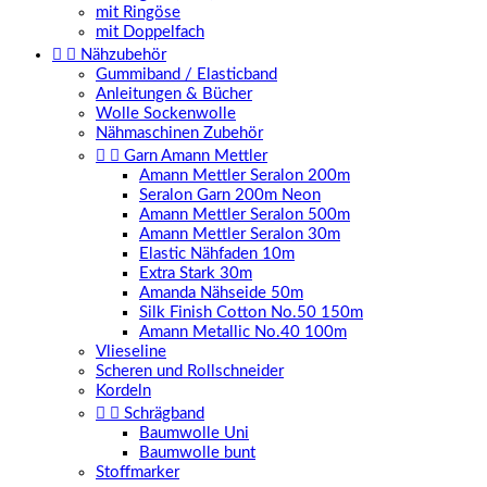
mit Ringöse
mit Doppelfach


Nähzubehör
Gummiband / Elasticband
Anleitungen & Bücher
Wolle Sockenwolle
Nähmaschinen Zubehör


Garn Amann Mettler
Amann Mettler Seralon 200m
Seralon Garn 200m Neon
Amann Mettler Seralon 500m
Amann Mettler Seralon 30m
Elastic Nähfaden 10m
Extra Stark 30m
Amanda Nähseide 50m
Silk Finish Cotton No.50 150m
Amann Metallic No.40 100m
Vlieseline
Scheren und Rollschneider
Kordeln


Schrägband
Baumwolle Uni
Baumwolle bunt
Stoffmarker