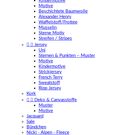
Kindermotive
Motive
Beschichtete Baumwolle
Alexander Henry
Waffelstoff/Frottee
Musselin
Sterne Motiv
Streifen / Stripes


Jersey
Uni
Sternen & Punkten – Muster
Motive
Kindermotive
Strickjersey
French Terry
Sweatstoff
Ripp Jersey
Kork


Deko & Canvasstoffe
Muster
Motive
Jacquard
Sale
Bündchen
Nicki - Alpen - Fleece