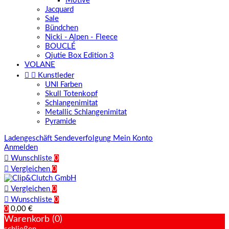
Motive
Jacquard
Sale
Bündchen
Nicki - Alpen - Fleece
BOUCLÉ
Qjutie Box Edition 3
VOLANE


Kunstleder
UNI Farben
Skull Totenkopf
Schlangenimitat
Metallic Schlangenimitat
Pyramide
Ladengeschäft
Sendeverfolgung
Mein Konto
Anmelden

Wunschliste
0

Vergleichen
0

Vergleichen
0

Wunschliste
0
0
0,00 €
Warenkorb (0)