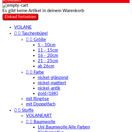
schließen
Es gibt keine Artikel in deinem Warenkorb
Einkauf fortsetzen
VOLANE


Taschenbügel


Größe
5 - 10cm
11 - 15cm
16 - 20cm
21 - 25cm
ab 26cm


Farbe
nickel-glänzend
nickel-mattiert
nickel-antik
gold (18K)
mit Ringöse
mit Doppelfach


Stoffe
VOLANEART


Baumwolle
Uni Baumwolle Alle Farben