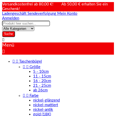
Versandkostenfrei ab 80,00 €! Ab 50,00 € erhalten Sie ein
Geschenk!
Ladengeschäft
Sendeverfolgung
Mein Konto
Anmelden
Suche

Menü



Taschenbügel


Größe
5 - 10cm
11 - 15cm
16 - 20cm
21 - 25cm
ab 26cm


Farbe
nickel-glänzend
nickel-mattiert
nickel-antik
gold (18K)