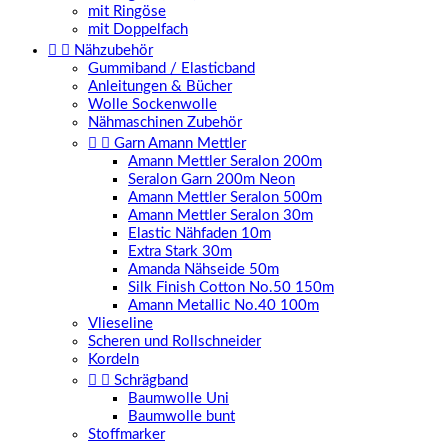
mit Ringöse
mit Doppelfach


Nähzubehör
Gummiband / Elasticband
Anleitungen & Bücher
Wolle Sockenwolle
Nähmaschinen Zubehör


Garn Amann Mettler
Amann Mettler Seralon 200m
Seralon Garn 200m Neon
Amann Mettler Seralon 500m
Amann Mettler Seralon 30m
Elastic Nähfaden 10m
Extra Stark 30m
Amanda Nähseide 50m
Silk Finish Cotton No.50 150m
Amann Metallic No.40 100m
Vlieseline
Scheren und Rollschneider
Kordeln


Schrägband
Baumwolle Uni
Baumwolle bunt
Stoffmarker