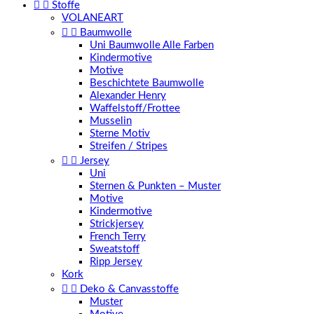


Stoffe
VOLANEART


Baumwolle
Uni Baumwolle Alle Farben
Kindermotive
Motive
Beschichtete Baumwolle
Alexander Henry
Waffelstoff/Frottee
Musselin
Sterne Motiv
Streifen / Stripes


Jersey
Uni
Sternen & Punkten – Muster
Motive
Kindermotive
Strickjersey
French Terry
Sweatstoff
Ripp Jersey
Kork


Deko & Canvasstoffe
Muster