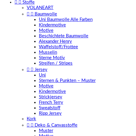


Stoffe
VOLANEART


Baumwolle
Uni Baumwolle Alle Farben
Kindermotive
Motive
Beschichtete Baumwolle
Alexander Henry
Waffelstoff/Frottee
Musselin
Sterne Motiv
Streifen / Stripes


Jersey
Uni
Sternen & Punkten – Muster
Motive
Kindermotive
Strickjersey
French Terry
Sweatstoff
Ripp Jersey
Kork


Deko & Canvasstoffe
Muster