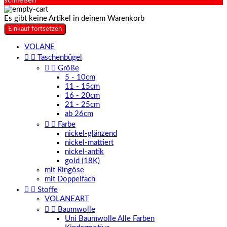
schließen
Es gibt keine Artikel in deinem Warenkorb
Einkauf fortsetzen
VOLANE


Taschenbügel


Größe
5 - 10cm
11 - 15cm
16 - 20cm
21 - 25cm
ab 26cm


Farbe
nickel-glänzend
nickel-mattiert
nickel-antik
gold (18K)
mit Ringöse
mit Doppelfach


Stoffe
VOLANEART


Baumwolle
Uni Baumwolle Alle Farben