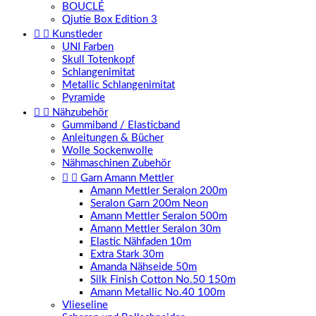
BOUCLÉ
Qjutie Box Edition 3


Kunstleder
UNI Farben
Skull Totenkopf
Schlangenimitat
Metallic Schlangenimitat
Pyramide


Nähzubehör
Gummiband / Elasticband
Anleitungen & Bücher
Wolle Sockenwolle
Nähmaschinen Zubehör


Garn Amann Mettler
Amann Mettler Seralon 200m
Seralon Garn 200m Neon
Amann Mettler Seralon 500m
Amann Mettler Seralon 30m
Elastic Nähfaden 10m
Extra Stark 30m
Amanda Nähseide 50m
Silk Finish Cotton No.50 150m
Amann Metallic No.40 100m
Vlieseline