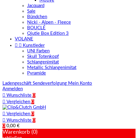
Motive
Jacquard
Sale
Bündchen
Nicki - Alpen - Fleece
BOUCLÉ
Qjutie Box Edition 3
VOLANE


Kunstleder
UNI Farben
Skull Totenkopf
Schlangenimitat
Metallic Schlangenimitat
Pyramide
Ladengeschäft
Sendeverfolgung
Mein Konto
Anmelden

Wunschliste
0

Vergleichen
0

Vergleichen
0

Wunschliste
0
0
0,00 €
Warenkorb (0)