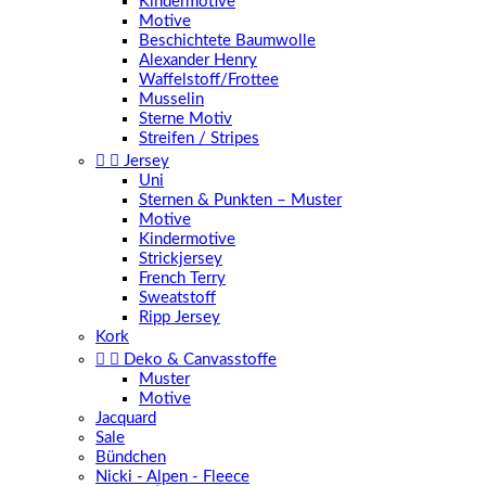
Kindermotive
Motive
Beschichtete Baumwolle
Alexander Henry
Waffelstoff/Frottee
Musselin
Sterne Motiv
Streifen / Stripes


Jersey
Uni
Sternen & Punkten – Muster
Motive
Kindermotive
Strickjersey
French Terry
Sweatstoff
Ripp Jersey
Kork


Deko & Canvasstoffe
Muster
Motive
Jacquard
Sale
Bündchen
Nicki - Alpen - Fleece