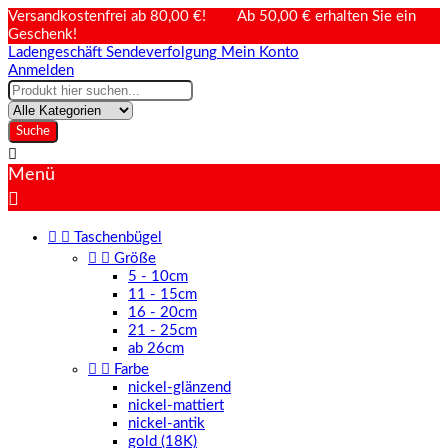
Versandkostenfrei ab 80,00 €! Ab 50,00 € erhalten Sie ein
Geschenk!
Ladengeschäft
Sendeverfolgung
Mein Konto
Anmelden
Suche

Menü



Taschenbügel


Größe
5 - 10cm
11 - 15cm
16 - 20cm
21 - 25cm
ab 26cm


Farbe
nickel-glänzend
nickel-mattiert
nickel-antik
gold (18K)