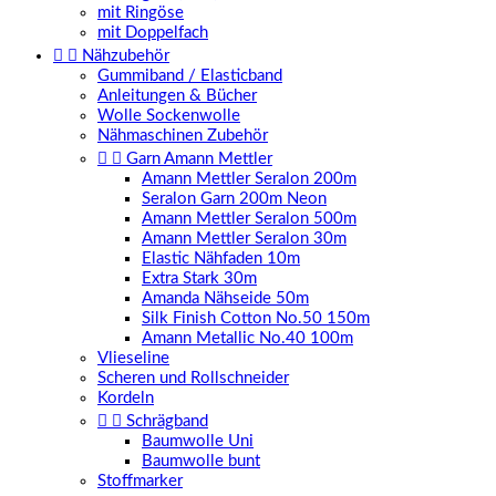
mit Ringöse
mit Doppelfach


Nähzubehör
Gummiband / Elasticband
Anleitungen & Bücher
Wolle Sockenwolle
Nähmaschinen Zubehör


Garn Amann Mettler
Amann Mettler Seralon 200m
Seralon Garn 200m Neon
Amann Mettler Seralon 500m
Amann Mettler Seralon 30m
Elastic Nähfaden 10m
Extra Stark 30m
Amanda Nähseide 50m
Silk Finish Cotton No.50 150m
Amann Metallic No.40 100m
Vlieseline
Scheren und Rollschneider
Kordeln


Schrägband
Baumwolle Uni
Baumwolle bunt
Stoffmarker