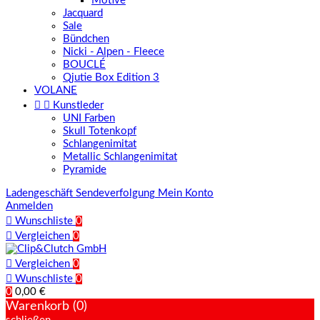
Motive
Jacquard
Sale
Bündchen
Nicki - Alpen - Fleece
BOUCLÉ
Qjutie Box Edition 3
VOLANE


Kunstleder
UNI Farben
Skull Totenkopf
Schlangenimitat
Metallic Schlangenimitat
Pyramide
Ladengeschäft
Sendeverfolgung
Mein Konto
Anmelden

Wunschliste
0

Vergleichen
0

Vergleichen
0

Wunschliste
0
0
0,00 €
Warenkorb (0)