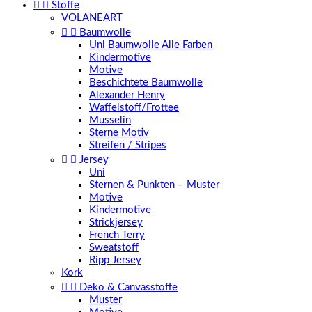


Stoffe
VOLANEART


Baumwolle
Uni Baumwolle Alle Farben
Kindermotive
Motive
Beschichtete Baumwolle
Alexander Henry
Waffelstoff/Frottee
Musselin
Sterne Motiv
Streifen / Stripes


Jersey
Uni
Sternen & Punkten – Muster
Motive
Kindermotive
Strickjersey
French Terry
Sweatstoff
Ripp Jersey
Kork


Deko & Canvasstoffe
Muster