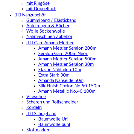
mit Ringöse
mit Doppelfach


Nähzubehör
Gummiband / Elasticband
Anleitungen & Bücher
Wolle Sockenwolle
Nähmaschinen Zubehör


Garn Amann Mettler
Amann Mettler Seralon 200m
Seralon Garn 200m Neon
Amann Mettler Seralon 500m
Amann Mettler Seralon 30m
Elastic Nähfaden 10m
Extra Stark 30m
Amanda Nähseide 50m
Silk Finish Cotton No.50 150m
Amann Metallic No.40 100m
Vlieseline
Scheren und Rollschneider
Kordeln


Schrägband
Baumwolle Uni
Baumwolle bunt
Stoffmarker