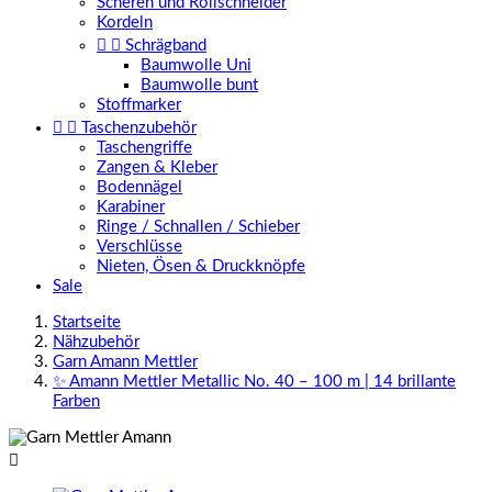
Scheren und Rollschneider
Kordeln


Schrägband
Baumwolle Uni
Baumwolle bunt
Stoffmarker


Taschenzubehör
Taschengriffe
Zangen & Kleber
Bodennägel
Karabiner
Ringe / Schnallen / Schieber
Verschlüsse
Nieten, Ösen & Druckknöpfe
Sale
Startseite
Nähzubehör
Garn Amann Mettler
✨ Amann Mettler Metallic No. 40 – 100 m | 14 brillante
Farben
