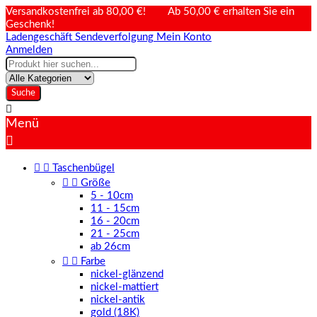
Versandkostenfrei ab 80,00 €! Ab 50,00 € erhalten Sie ein
Geschenk!
Ladengeschäft
Sendeverfolgung
Mein Konto
Anmelden
Suche

Menü



Taschenbügel


Größe
5 - 10cm
11 - 15cm
16 - 20cm
21 - 25cm
ab 26cm


Farbe
nickel-glänzend
nickel-mattiert
nickel-antik
gold (18K)