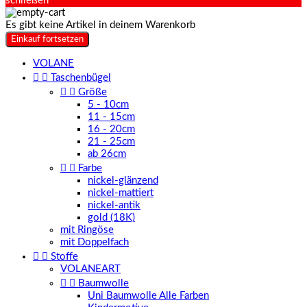
schließen
Es gibt keine Artikel in deinem Warenkorb
Einkauf fortsetzen
VOLANE


Taschenbügel


Größe
5 - 10cm
11 - 15cm
16 - 20cm
21 - 25cm
ab 26cm


Farbe
nickel-glänzend
nickel-mattiert
nickel-antik
gold (18K)
mit Ringöse
mit Doppelfach


Stoffe
VOLANEART


Baumwolle
Uni Baumwolle Alle Farben