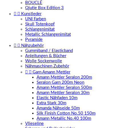
BOUCLÉ
Qjutie Box Edition 3


Kunstleder
UNI Farben
Skull Totenkopf
Schlangenimitat
Metallic Schlangenimitat
Pyramide


Nähzubehör
Gummiband / Elasticband
Anleitungen & Bücher
Wolle Sockenwolle
Nähmaschinen Zubehör


Garn Amann Mettler
Amann Mettler Seralon 200m
Seralon Garn 200m Neon
Amann Mettler Seralon 500m
Amann Mettler Seralon 30m
Elastic Nähfaden 10m
Extra Stark 30m
Amanda Nähseide 50m
Silk Finish Cotton No.50 150m
Amann Metallic No.40 100m
Vlieseline