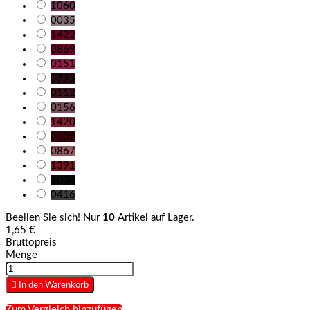
1060
0035
1422
0869
0151
0793
0112
0156
1420
0109
0867
1391
4000
0416
Beeilen Sie sich! Nur
10
Artikel auf Lager.
1,65 €
Bruttopreis
Menge

In den Warenkorb
Zum Vergleich hinzufügen