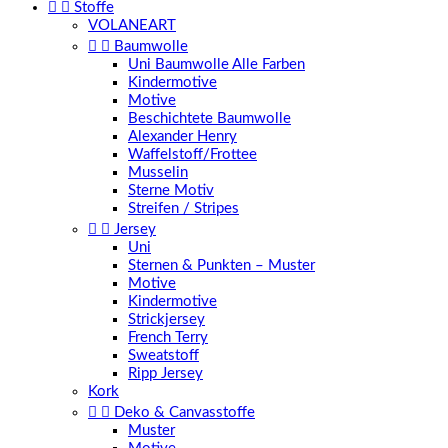


Stoffe
VOLANEART


Baumwolle
Uni Baumwolle Alle Farben
Kindermotive
Motive
Beschichtete Baumwolle
Alexander Henry
Waffelstoff/Frottee
Musselin
Sterne Motiv
Streifen / Stripes


Jersey
Uni
Sternen & Punkten – Muster
Motive
Kindermotive
Strickjersey
French Terry
Sweatstoff
Ripp Jersey
Kork


Deko & Canvasstoffe
Muster