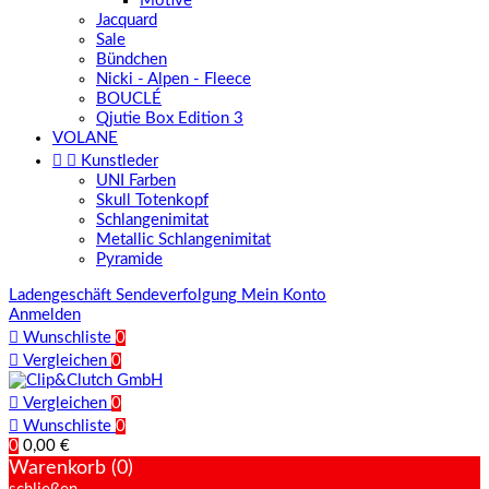
Motive
Jacquard
Sale
Bündchen
Nicki - Alpen - Fleece
BOUCLÉ
Qjutie Box Edition 3
VOLANE


Kunstleder
UNI Farben
Skull Totenkopf
Schlangenimitat
Metallic Schlangenimitat
Pyramide
Ladengeschäft
Sendeverfolgung
Mein Konto
Anmelden

Wunschliste
0

Vergleichen
0

Vergleichen
0

Wunschliste
0
0
0,00 €
Warenkorb (0)