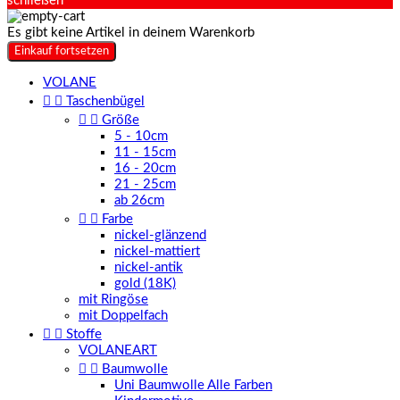
schließen
Es gibt keine Artikel in deinem Warenkorb
Einkauf fortsetzen
VOLANE


Taschenbügel


Größe
5 - 10cm
11 - 15cm
16 - 20cm
21 - 25cm
ab 26cm


Farbe
nickel-glänzend
nickel-mattiert
nickel-antik
gold (18K)
mit Ringöse
mit Doppelfach


Stoffe
VOLANEART


Baumwolle
Uni Baumwolle Alle Farben