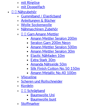
mit Ringöse
mit Doppelfach


Nähzubehör
Gummiband / Elasticband
Anleitungen & Bücher
Wolle Sockenwolle
Nähmaschinen Zubehör


Garn Amann Mettler
Amann Mettler Seralon 200m
Seralon Garn 200m Neon
Amann Mettler Seralon 500m
Amann Mettler Seralon 30m
Elastic Nähfaden 10m
Extra Stark 30m
Amanda Nähseide 50m
Silk Finish Cotton No.50 150m
Amann Metallic No.40 100m
Vlieseline
Scheren und Rollschneider
Kordeln


Schrägband
Baumwolle Uni
Baumwolle bunt
Stoffmarker