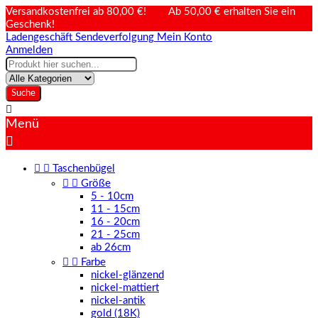
Versandkostenfrei ab 80,00 €! Ab 50,00 € erhalten Sie ein
Geschenk!
Ladengeschäft
Sendeverfolgung
Mein Konto
Anmelden
Suche

Menü



Taschenbügel


Größe
5 - 10cm
11 - 15cm
16 - 20cm
21 - 25cm
ab 26cm


Farbe
nickel-glänzend
nickel-mattiert
nickel-antik
gold (18K)