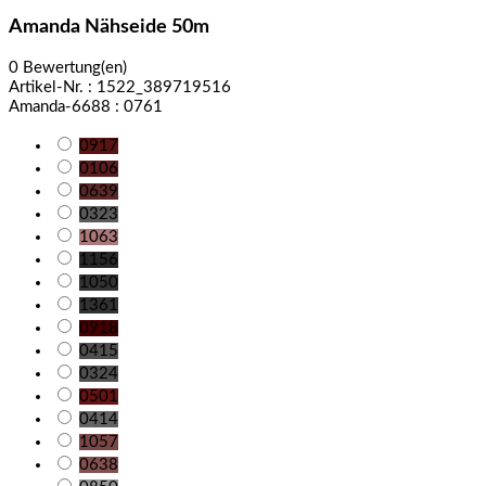
Amanda Nähseide 50m
0 Bewertung(en)
Artikel-Nr. :
1522_389719516
Amanda-6688 : 0761
0917
0106
0639
0323
1063
1156
1050
1361
0918
0415
0324
0501
0414
1057
0638