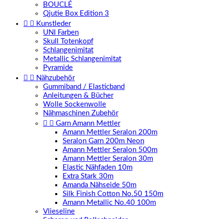
BOUCLÉ
Qjutie Box Edition 3


Kunstleder
UNI Farben
Skull Totenkopf
Schlangenimitat
Metallic Schlangenimitat
Pyramide


Nähzubehör
Gummiband / Elasticband
Anleitungen & Bücher
Wolle Sockenwolle
Nähmaschinen Zubehör


Garn Amann Mettler
Amann Mettler Seralon 200m
Seralon Garn 200m Neon
Amann Mettler Seralon 500m
Amann Mettler Seralon 30m
Elastic Nähfaden 10m
Extra Stark 30m
Amanda Nähseide 50m
Silk Finish Cotton No.50 150m
Amann Metallic No.40 100m
Vlieseline