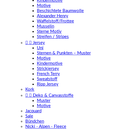
Kindermotive
Motive
Beschichtete Baumwolle
Alexander Henry
Waffelstoff/Frottee
Musselin
Sterne Motiv
Streifen / Stripes


Jersey
Uni
Sternen & Punkten – Muster
Motive
Kindermotive
Strickjersey
French Terry
Sweatstoff
Ripp Jersey
Kork


Deko & Canvasstoffe
Muster
Motive
Jacquard
Sale
Bündchen
Nicki - Alpen - Fleece