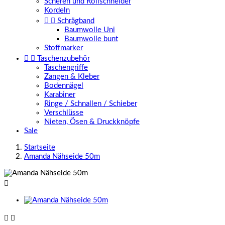
Scheren und Rollschneider
Kordeln


Schrägband
Baumwolle Uni
Baumwolle bunt
Stoffmarker


Taschenzubehör
Taschengriffe
Zangen & Kleber
Bodennägel
Karabiner
Ringe / Schnallen / Schieber
Verschlüsse
Nieten, Ösen & Druckknöpfe
Sale
Startseite
Amanda Nähseide 50m


