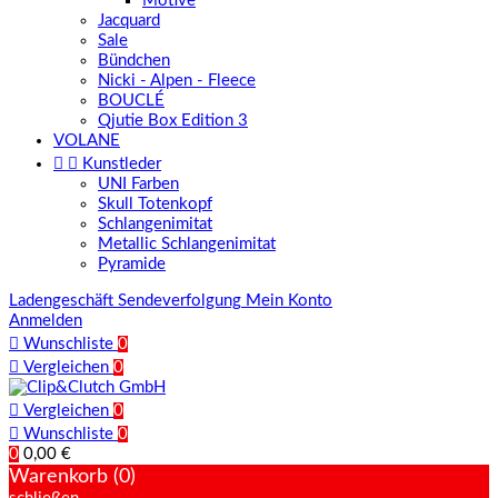
Motive
Jacquard
Sale
Bündchen
Nicki - Alpen - Fleece
BOUCLÉ
Qjutie Box Edition 3
VOLANE


Kunstleder
UNI Farben
Skull Totenkopf
Schlangenimitat
Metallic Schlangenimitat
Pyramide
Ladengeschäft
Sendeverfolgung
Mein Konto
Anmelden

Wunschliste
0

Vergleichen
0

Vergleichen
0

Wunschliste
0
0
0,00 €
Warenkorb (0)