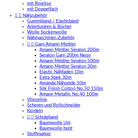
mit Ringöse
mit Doppelfach


Nähzubehör
Gummiband / Elasticband
Anleitungen & Bücher
Wolle Sockenwolle
Nähmaschinen Zubehör


Garn Amann Mettler
Amann Mettler Seralon 200m
Seralon Garn 200m Neon
Amann Mettler Seralon 500m
Amann Mettler Seralon 30m
Elastic Nähfaden 10m
Extra Stark 30m
Amanda Nähseide 50m
Silk Finish Cotton No.50 150m
Amann Metallic No.40 100m
Vlieseline
Scheren und Rollschneider
Kordeln


Schrägband
Baumwolle Uni
Baumwolle bunt
Stoffmarker