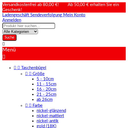
Versandkostenfrei ab 80,00 €! Ab 50,00 € erhalten Sie ein
Geschenk!
Ladengeschäft
Sendeverfolgung
Mein Konto
Anmelden
Suche

Menü



Taschenbügel


Größe
5 - 10cm
11 - 15cm
16 - 20cm
21 - 25cm
ab 26cm


Farbe
nickel-glänzend
nickel-mattiert
nickel-antik
gold (18K)