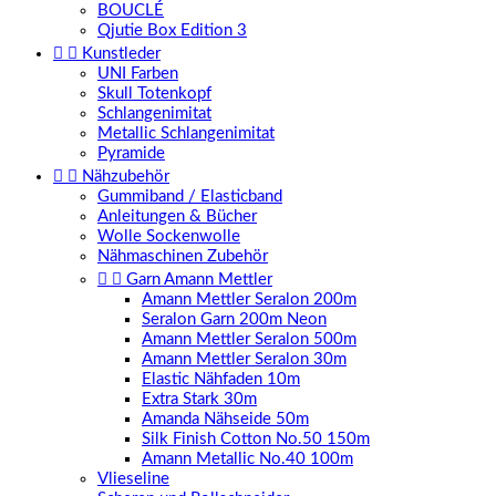
BOUCLÉ
Qjutie Box Edition 3


Kunstleder
UNI Farben
Skull Totenkopf
Schlangenimitat
Metallic Schlangenimitat
Pyramide


Nähzubehör
Gummiband / Elasticband
Anleitungen & Bücher
Wolle Sockenwolle
Nähmaschinen Zubehör


Garn Amann Mettler
Amann Mettler Seralon 200m
Seralon Garn 200m Neon
Amann Mettler Seralon 500m
Amann Mettler Seralon 30m
Elastic Nähfaden 10m
Extra Stark 30m
Amanda Nähseide 50m
Silk Finish Cotton No.50 150m
Amann Metallic No.40 100m
Vlieseline