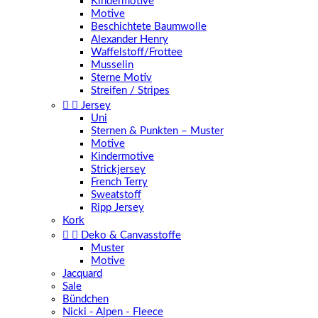
Kindermotive
Motive
Beschichtete Baumwolle
Alexander Henry
Waffelstoff/Frottee
Musselin
Sterne Motiv
Streifen / Stripes


Jersey
Uni
Sternen & Punkten – Muster
Motive
Kindermotive
Strickjersey
French Terry
Sweatstoff
Ripp Jersey
Kork


Deko & Canvasstoffe
Muster
Motive
Jacquard
Sale
Bündchen
Nicki - Alpen - Fleece