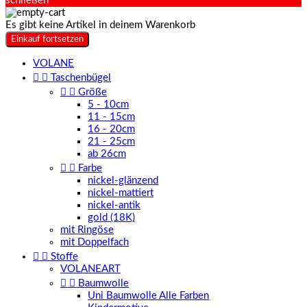
schließen
Es gibt keine Artikel in deinem Warenkorb
Einkauf fortsetzen
VOLANE


Taschenbügel


Größe
5 - 10cm
11 - 15cm
16 - 20cm
21 - 25cm
ab 26cm


Farbe
nickel-glänzend
nickel-mattiert
nickel-antik
gold (18K)
mit Ringöse
mit Doppelfach


Stoffe
VOLANEART


Baumwolle
Uni Baumwolle Alle Farben