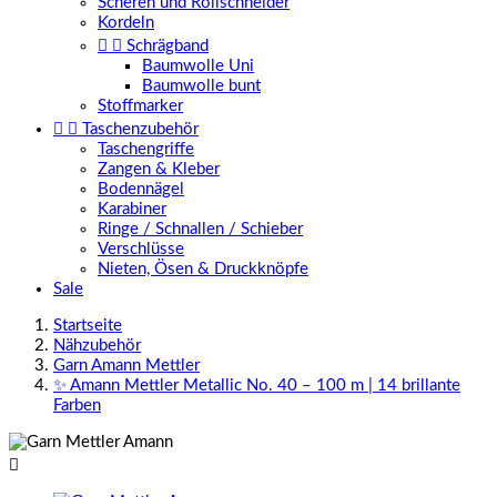
Scheren und Rollschneider
Kordeln


Schrägband
Baumwolle Uni
Baumwolle bunt
Stoffmarker


Taschenzubehör
Taschengriffe
Zangen & Kleber
Bodennägel
Karabiner
Ringe / Schnallen / Schieber
Verschlüsse
Nieten, Ösen & Druckknöpfe
Sale
Startseite
Nähzubehör
Garn Amann Mettler
✨ Amann Mettler Metallic No. 40 – 100 m | 14 brillante
Farben
