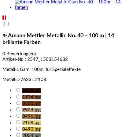


✨ Amann Mettler Metallic No. 40 – 100 m | 14
brillante Farben
0 Bewertung(en)
Artikel-Nr. :
2547_1503154682
Metallic Garn, 100m, für Spezialeffekte
Metallic-7633 : 2108
1874.jpg
1134.jpg
0500.jpg
9924.jpg
0496.jpg
2108.jpg
0490.jpg
2004.jpg