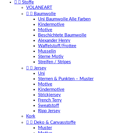


Stoffe
VOLANEART


Baumwolle
Uni Baumwolle Alle Farben
Kindermotive
Motive
Beschichtete Baumwolle
Alexander Henry
Waffelstoff/Frottee
Musselin
Sterne Motiv
Streifen / Stripes


Jersey
Uni
Sternen & Punkten – Muster
Motive
Kindermotive
Strickjersey
French Terry
Sweatstoff
Ripp Jersey
Kork


Deko & Canvasstoffe
Muster