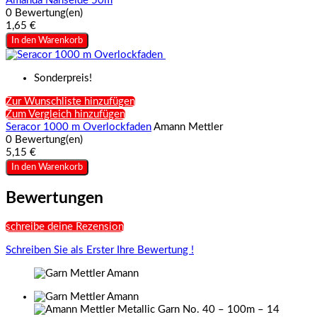
Amanda Nähseide 50m
0 Bewertung(en)
1,65 €
In den Warenkorb
Sonderpreis!
Zur Wunschliste hinzufügen
Zum Vergleich hinzufügen
Seracor 1000 m Overlockfaden
Amann Mettler
0 Bewertung(en)
5,15 €
In den Warenkorb
Bewertungen
schreibe deine Rezension
Schreiben Sie als Erster Ihre Bewertung !