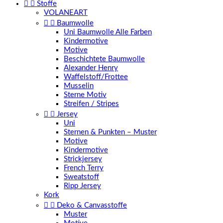


Stoffe
VOLANEART


Baumwolle
Uni Baumwolle Alle Farben
Kindermotive
Motive
Beschichtete Baumwolle
Alexander Henry
Waffelstoff/Frottee
Musselin
Sterne Motiv
Streifen / Stripes


Jersey
Uni
Sternen & Punkten – Muster
Motive
Kindermotive
Strickjersey
French Terry
Sweatstoff
Ripp Jersey
Kork


Deko & Canvasstoffe
Muster