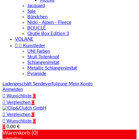
Motive
Jacquard
Sale
Bündchen
Nicki - Alpen - Fleece
BOUCLÉ
Qjutie Box Edition 3
VOLANE


Kunstleder
UNI Farben
Skull Totenkopf
Schlangenimitat
Metallic Schlangenimitat
Pyramide
Ladengeschäft
Sendeverfolgung
Mein Konto
Anmelden

Wunschliste
0

Vergleichen
0

Vergleichen
0

Wunschliste
0
0
0,00 €
Warenkorb (0)