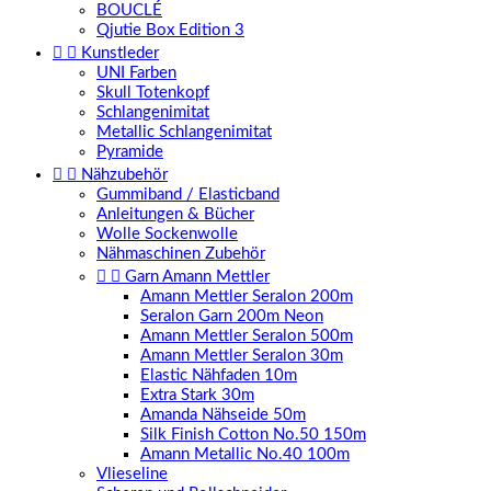
BOUCLÉ
Qjutie Box Edition 3


Kunstleder
UNI Farben
Skull Totenkopf
Schlangenimitat
Metallic Schlangenimitat
Pyramide


Nähzubehör
Gummiband / Elasticband
Anleitungen & Bücher
Wolle Sockenwolle
Nähmaschinen Zubehör


Garn Amann Mettler
Amann Mettler Seralon 200m
Seralon Garn 200m Neon
Amann Mettler Seralon 500m
Amann Mettler Seralon 30m
Elastic Nähfaden 10m
Extra Stark 30m
Amanda Nähseide 50m
Silk Finish Cotton No.50 150m
Amann Metallic No.40 100m
Vlieseline