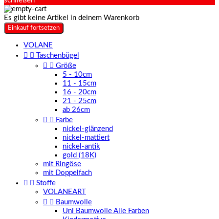
schließen
Es gibt keine Artikel in deinem Warenkorb
Einkauf fortsetzen
VOLANE


Taschenbügel


Größe
5 - 10cm
11 - 15cm
16 - 20cm
21 - 25cm
ab 26cm


Farbe
nickel-glänzend
nickel-mattiert
nickel-antik
gold (18K)
mit Ringöse
mit Doppelfach


Stoffe
VOLANEART


Baumwolle
Uni Baumwolle Alle Farben