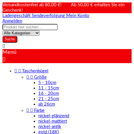
Versandkostenfrei ab 80,00 €! Ab 50,00 € erhalten Sie ein
Geschenk!
Ladengeschäft
Sendeverfolgung
Mein Konto
Anmelden
Suche

Menü



Taschenbügel


Größe
5 - 10cm
11 - 15cm
16 - 20cm
21 - 25cm
ab 26cm


Farbe
nickel-glänzend
nickel-mattiert
nickel-antik
gold (18K)