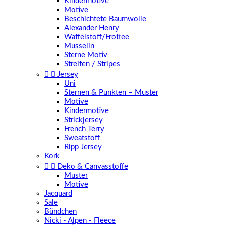
Kindermotive
Motive
Beschichtete Baumwolle
Alexander Henry
Waffelstoff/Frottee
Musselin
Sterne Motiv
Streifen / Stripes


Jersey
Uni
Sternen & Punkten – Muster
Motive
Kindermotive
Strickjersey
French Terry
Sweatstoff
Ripp Jersey
Kork


Deko & Canvasstoffe
Muster
Motive
Jacquard
Sale
Bündchen
Nicki - Alpen - Fleece