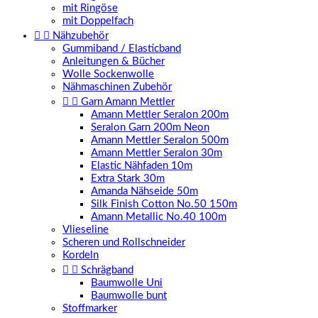
mit Ringöse
mit Doppelfach


Nähzubehör
Gummiband / Elasticband
Anleitungen & Bücher
Wolle Sockenwolle
Nähmaschinen Zubehör


Garn Amann Mettler
Amann Mettler Seralon 200m
Seralon Garn 200m Neon
Amann Mettler Seralon 500m
Amann Mettler Seralon 30m
Elastic Nähfaden 10m
Extra Stark 30m
Amanda Nähseide 50m
Silk Finish Cotton No.50 150m
Amann Metallic No.40 100m
Vlieseline
Scheren und Rollschneider
Kordeln


Schrägband
Baumwolle Uni
Baumwolle bunt
Stoffmarker