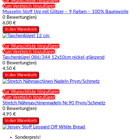
Zur Wunschliste hinzufügen
Zum Vergleich hinzufügen
Musselin Stoff Uni mit Glitzer – 9 Farben – 100% Baumwolle
0 Bewertung(en)
6,00 €
In den Warenkorb
Zur Wunschliste hinzufügen
Zum Vergleich hinzufügen
Taschenbügel 086/344 12x10cm nickel-glänzend
0 Bewertung(en)
4,50 €
In den Warenkorb
Zur Wunschliste hinzufügen
Zum Vergleich hinzufügen
Stretch Nähmaschinennadeln Nr.90 Prym/Schmetz
0 Bewertung(en)
4,95 €
In den Warenkorb
Sonderpreis!