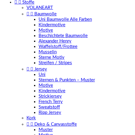


Stoffe
VOLANEART


Baumwolle
Uni Baumwolle Alle Farben
Kindermotive
Motive
Beschichtete Baumwolle
Alexander Henry
Waffelstoff/Frottee
Musselin
Sterne Motiv
Streifen / Stripes


Jersey
Uni
Sternen & Punkten – Muster
Motive
Kindermotive
Strickjersey
French Terry
Sweatstoff
Ripp Jersey
Kork


Deko & Canvasstoffe
Muster