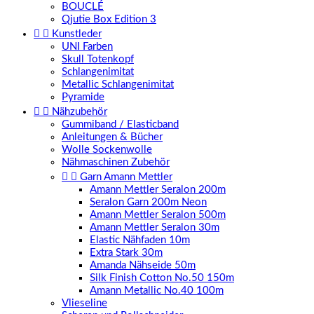
BOUCLÉ
Qjutie Box Edition 3


Kunstleder
UNI Farben
Skull Totenkopf
Schlangenimitat
Metallic Schlangenimitat
Pyramide


Nähzubehör
Gummiband / Elasticband
Anleitungen & Bücher
Wolle Sockenwolle
Nähmaschinen Zubehör


Garn Amann Mettler
Amann Mettler Seralon 200m
Seralon Garn 200m Neon
Amann Mettler Seralon 500m
Amann Mettler Seralon 30m
Elastic Nähfaden 10m
Extra Stark 30m
Amanda Nähseide 50m
Silk Finish Cotton No.50 150m
Amann Metallic No.40 100m
Vlieseline