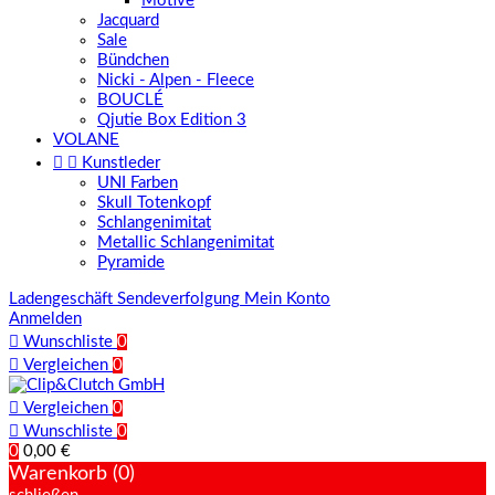
Motive
Jacquard
Sale
Bündchen
Nicki - Alpen - Fleece
BOUCLÉ
Qjutie Box Edition 3
VOLANE


Kunstleder
UNI Farben
Skull Totenkopf
Schlangenimitat
Metallic Schlangenimitat
Pyramide
Ladengeschäft
Sendeverfolgung
Mein Konto
Anmelden

Wunschliste
0

Vergleichen
0

Vergleichen
0

Wunschliste
0
0
0,00 €
Warenkorb (0)