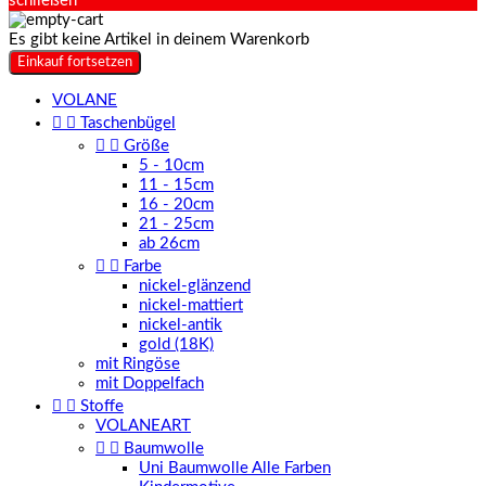
schließen
Es gibt keine Artikel in deinem Warenkorb
Einkauf fortsetzen
VOLANE


Taschenbügel


Größe
5 - 10cm
11 - 15cm
16 - 20cm
21 - 25cm
ab 26cm


Farbe
nickel-glänzend
nickel-mattiert
nickel-antik
gold (18K)
mit Ringöse
mit Doppelfach


Stoffe
VOLANEART


Baumwolle
Uni Baumwolle Alle Farben