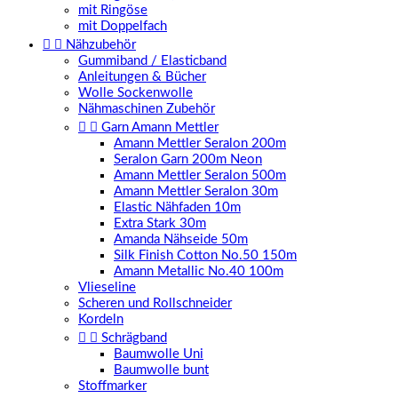
mit Ringöse
mit Doppelfach


Nähzubehör
Gummiband / Elasticband
Anleitungen & Bücher
Wolle Sockenwolle
Nähmaschinen Zubehör


Garn Amann Mettler
Amann Mettler Seralon 200m
Seralon Garn 200m Neon
Amann Mettler Seralon 500m
Amann Mettler Seralon 30m
Elastic Nähfaden 10m
Extra Stark 30m
Amanda Nähseide 50m
Silk Finish Cotton No.50 150m
Amann Metallic No.40 100m
Vlieseline
Scheren und Rollschneider
Kordeln


Schrägband
Baumwolle Uni
Baumwolle bunt
Stoffmarker