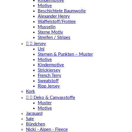
Kindermotive
Motive
Beschichtete Baumwolle
Alexander Henry
Waffelstoff/Frottee
Musselin
Sterne Motiv
Streifen / Stripes


Jersey
Uni
Sternen & Punkten – Muster
Motive
Kindermotive
Strickjersey
French Terry
Sweatstoff
Ripp Jersey
Kork


Deko & Canvasstoffe
Muster
Motive
Jacquard
Sale
Bündchen
Nicki - Alpen - Fleece