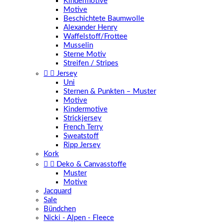
Kindermotive
Motive
Beschichtete Baumwolle
Alexander Henry
Waffelstoff/Frottee
Musselin
Sterne Motiv
Streifen / Stripes


Jersey
Uni
Sternen & Punkten – Muster
Motive
Kindermotive
Strickjersey
French Terry
Sweatstoff
Ripp Jersey
Kork


Deko & Canvasstoffe
Muster
Motive
Jacquard
Sale
Bündchen
Nicki - Alpen - Fleece