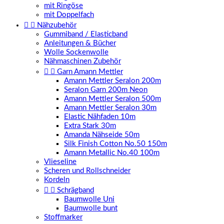
mit Ringöse
mit Doppelfach


Nähzubehör
Gummiband / Elasticband
Anleitungen & Bücher
Wolle Sockenwolle
Nähmaschinen Zubehör


Garn Amann Mettler
Amann Mettler Seralon 200m
Seralon Garn 200m Neon
Amann Mettler Seralon 500m
Amann Mettler Seralon 30m
Elastic Nähfaden 10m
Extra Stark 30m
Amanda Nähseide 50m
Silk Finish Cotton No.50 150m
Amann Metallic No.40 100m
Vlieseline
Scheren und Rollschneider
Kordeln


Schrägband
Baumwolle Uni
Baumwolle bunt
Stoffmarker