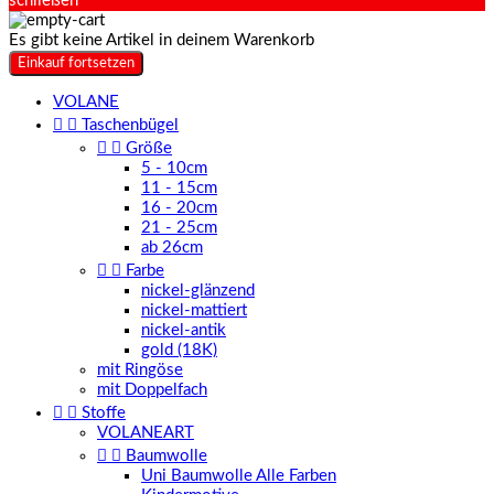
schließen
Es gibt keine Artikel in deinem Warenkorb
Einkauf fortsetzen
VOLANE


Taschenbügel


Größe
5 - 10cm
11 - 15cm
16 - 20cm
21 - 25cm
ab 26cm


Farbe
nickel-glänzend
nickel-mattiert
nickel-antik
gold (18K)
mit Ringöse
mit Doppelfach


Stoffe
VOLANEART


Baumwolle
Uni Baumwolle Alle Farben