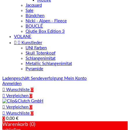
Motive
Jacquard
Sale
Bündchen
Nicki - Alpen - Fleece
BOUCLÉ
Qjutie Box Edition 3
VOLANE


Kunstleder
UNI Farben
Skull Totenkopf
Schlangenimitat
Metallic Schlangenimitat
Pyramide
Ladengeschäft
Sendeverfolgung
Mein Konto
Anmelden

Wunschliste
0

Vergleichen
0

Vergleichen
0

Wunschliste
0
0
0,00 €
Warenkorb (0)