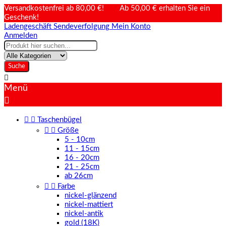
Versandkostenfrei ab 80,00 €! Ab 50,00 € erhalten Sie ein
Geschenk!
Ladengeschäft
Sendeverfolgung
Mein Konto
Anmelden
Suche

Menü



Taschenbügel


Größe
5 - 10cm
11 - 15cm
16 - 20cm
21 - 25cm
ab 26cm


Farbe
nickel-glänzend
nickel-mattiert
nickel-antik
gold (18K)