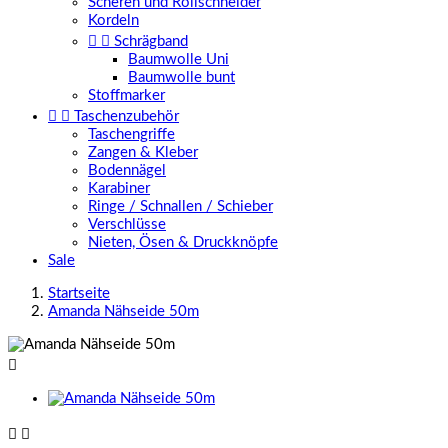
Scheren und Rollschneider
Kordeln


Schrägband
Baumwolle Uni
Baumwolle bunt
Stoffmarker


Taschenzubehör
Taschengriffe
Zangen & Kleber
Bodennägel
Karabiner
Ringe / Schnallen / Schieber
Verschlüsse
Nieten, Ösen & Druckknöpfe
Sale
Startseite
Amanda Nähseide 50m


