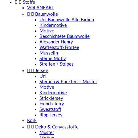


Stoffe
VOLANEART


Baumwolle
Uni Baumwolle Alle Farben
Kindermotive
Motive
Beschichtete Baumwolle
Alexander Henry
Waffelstoff/Frottee
Musselin
Sterne Motiv
Streifen / Stripes


Jersey
Uni
Sternen & Punkten – Muster
Motive
Kindermotive
Strickjersey
French Terry
Sweatstoff
Ripp Jersey
Kork


Deko & Canvasstoffe
Muster