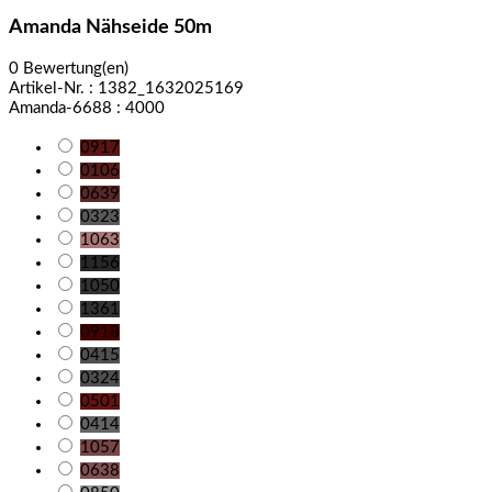
Amanda Nähseide 50m
0 Bewertung(en)
Artikel-Nr. :
1382_1632025169
Amanda-6688 : 4000
0917
0106
0639
0323
1063
1156
1050
1361
0918
0415
0324
0501
0414
1057
0638