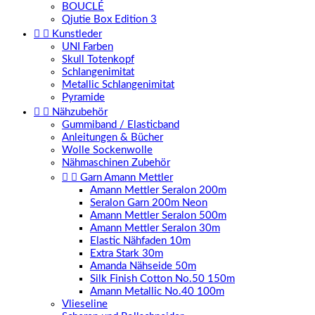
BOUCLÉ
Qjutie Box Edition 3


Kunstleder
UNI Farben
Skull Totenkopf
Schlangenimitat
Metallic Schlangenimitat
Pyramide


Nähzubehör
Gummiband / Elasticband
Anleitungen & Bücher
Wolle Sockenwolle
Nähmaschinen Zubehör


Garn Amann Mettler
Amann Mettler Seralon 200m
Seralon Garn 200m Neon
Amann Mettler Seralon 500m
Amann Mettler Seralon 30m
Elastic Nähfaden 10m
Extra Stark 30m
Amanda Nähseide 50m
Silk Finish Cotton No.50 150m
Amann Metallic No.40 100m
Vlieseline