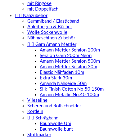
mit Ringöse
mit Doppelfach


Nähzubehör
Gummiband / Elasticband
Anleitungen & Bücher
Wolle Sockenwolle
Nähmaschinen Zubehör


Garn Amann Mettler
Amann Mettler Seralon 200m
Seralon Garn 200m Neon
Amann Mettler Seralon 500m
Amann Mettler Seralon 30m
Elastic Nähfaden 10m
Extra Stark 30m
Amanda Nähseide 50m
Silk Finish Cotton No.50 150m
Amann Metallic No.40 100m
Vlieseline
Scheren und Rollschneider
Kordeln


Schrägband
Baumwolle Uni
Baumwolle bunt
Stoffmarker