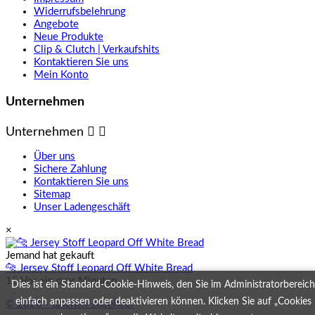
Widerrufsbelehrung
Angebote
Neue Produkte
Clip & Clutch | Verkaufshits
Kontaktieren Sie uns
Mein Konto
Unternehmen
Unternehmen


Über uns
Sichere Zahlung
Kontaktieren Sie uns
Sitemap
Unser Ladengeschäft
×
Jemand hat gekauft
🐆 Jersey Stoff Leopard Off White Bread
15 Vor ein paar Minuten
Dies ist ein Standard-Cookie-Hinweis, den Sie im Administratorbereich
einfach anpassen oder deaktivieren können. Klicken Sie auf „Cookies
© 2026 - taschen-zubehoer