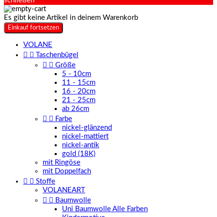
schließen
Es gibt keine Artikel in deinem Warenkorb
Einkauf fortsetzen
VOLANE


Taschenbügel


Größe
5 - 10cm
11 - 15cm
16 - 20cm
21 - 25cm
ab 26cm


Farbe
nickel-glänzend
nickel-mattiert
nickel-antik
gold (18K)
mit Ringöse
mit Doppelfach


Stoffe
VOLANEART


Baumwolle
Uni Baumwolle Alle Farben