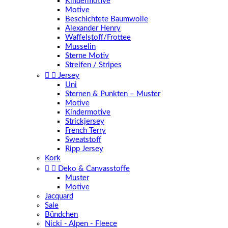
Kindermotive
Motive
Beschichtete Baumwolle
Alexander Henry
Waffelstoff/Frottee
Musselin
Sterne Motiv
Streifen / Stripes


Jersey
Uni
Sternen & Punkten – Muster
Motive
Kindermotive
Strickjersey
French Terry
Sweatstoff
Ripp Jersey
Kork


Deko & Canvasstoffe
Muster
Motive
Jacquard
Sale
Bündchen
Nicki - Alpen - Fleece