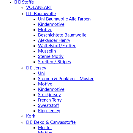


Stoffe
VOLANEART


Baumwolle
Uni Baumwolle Alle Farben
Kindermotive
Motive
Beschichtete Baumwolle
Alexander Henry
Waffelstoff/Frottee
Musselin
Sterne Motiv
Streifen / Stripes


Jersey
Uni
Sternen & Punkten – Muster
Motive
Kindermotive
Strickjersey
French Terry
Sweatstoff
Ripp Jersey
Kork


Deko & Canvasstoffe
Muster