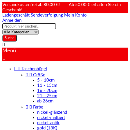
Versandkostenfrei ab 80,00 €! Ab 50,00 € erhalten Sie ein
Geschenk!
Ladengeschäft
Sendeverfolgung
Mein Konto
Anmelden
Suche

Menü



Taschenbügel


Größe
5 - 10cm
11 - 15cm
16 - 20cm
21 - 25cm
ab 26cm


Farbe
nickel-glänzend
nickel-mattiert
nickel-antik
gold (18K)