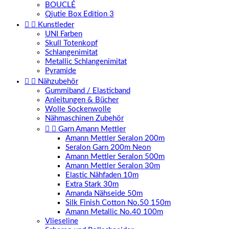
BOUCLÉ
Qjutie Box Edition 3


Kunstleder
UNI Farben
Skull Totenkopf
Schlangenimitat
Metallic Schlangenimitat
Pyramide


Nähzubehör
Gummiband / Elasticband
Anleitungen & Bücher
Wolle Sockenwolle
Nähmaschinen Zubehör


Garn Amann Mettler
Amann Mettler Seralon 200m
Seralon Garn 200m Neon
Amann Mettler Seralon 500m
Amann Mettler Seralon 30m
Elastic Nähfaden 10m
Extra Stark 30m
Amanda Nähseide 50m
Silk Finish Cotton No.50 150m
Amann Metallic No.40 100m
Vlieseline