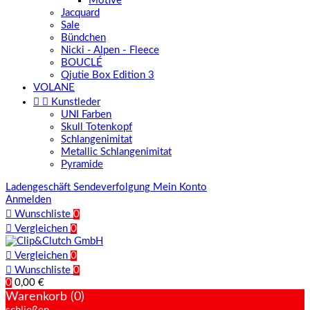
Motive
Jacquard
Sale
Bündchen
Nicki - Alpen - Fleece
BOUCLÉ
Qjutie Box Edition 3
VOLANE


Kunstleder
UNI Farben
Skull Totenkopf
Schlangenimitat
Metallic Schlangenimitat
Pyramide
Ladengeschäft
Sendeverfolgung
Mein Konto
Anmelden

Wunschliste
0

Vergleichen
0

Vergleichen
0

Wunschliste
0
0
0,00 €
Warenkorb (0)