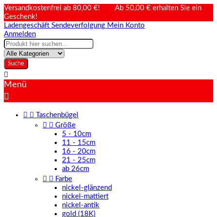
Versandkostenfrei ab 80,00 €! Ab 50,00 € erhalten Sie ein
Geschenk!
Ladengeschäft
Sendeverfolgung
Mein Konto
Anmelden
Suche

Menü



Taschenbügel


Größe
5 - 10cm
11 - 15cm
16 - 20cm
21 - 25cm
ab 26cm


Farbe
nickel-glänzend
nickel-mattiert
nickel-antik
gold (18K)