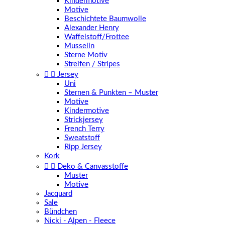
Kindermotive
Motive
Beschichtete Baumwolle
Alexander Henry
Waffelstoff/Frottee
Musselin
Sterne Motiv
Streifen / Stripes


Jersey
Uni
Sternen & Punkten – Muster
Motive
Kindermotive
Strickjersey
French Terry
Sweatstoff
Ripp Jersey
Kork


Deko & Canvasstoffe
Muster
Motive
Jacquard
Sale
Bündchen
Nicki - Alpen - Fleece