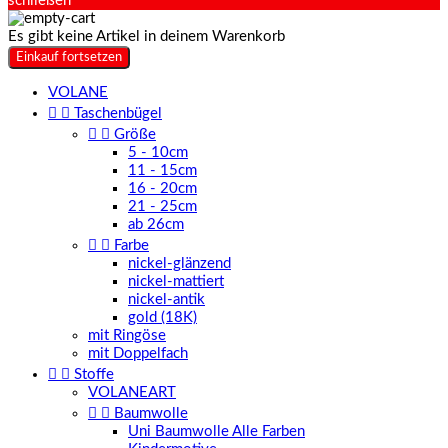
schließen
Es gibt keine Artikel in deinem Warenkorb
Einkauf fortsetzen
VOLANE


Taschenbügel


Größe
5 - 10cm
11 - 15cm
16 - 20cm
21 - 25cm
ab 26cm


Farbe
nickel-glänzend
nickel-mattiert
nickel-antik
gold (18K)
mit Ringöse
mit Doppelfach


Stoffe
VOLANEART


Baumwolle
Uni Baumwolle Alle Farben