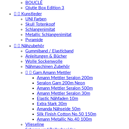
BOUCLÉ
Qjutie Box Edition 3


Kunstleder
UNI Farben
Skull Totenkopf
Schlangenimitat
Metallic Schlangenimitat
Pyramide


Nähzubehör
Gummiband / Elasticband
Anleitungen & Bücher
Wolle Sockenwolle
Nähmaschinen Zubehör


Garn Amann Mettler
Amann Mettler Seralon 200m
Seralon Garn 200m Neon
Amann Mettler Seralon 500m
Amann Mettler Seralon 30m
Elastic Nähfaden 10m
Extra Stark 30m
Amanda Nähseide 50m
Silk Finish Cotton No.50 150m
Amann Metallic No.40 100m
Vlieseline