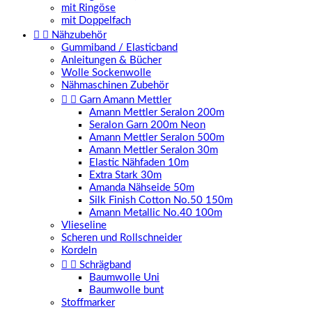
mit Ringöse
mit Doppelfach


Nähzubehör
Gummiband / Elasticband
Anleitungen & Bücher
Wolle Sockenwolle
Nähmaschinen Zubehör


Garn Amann Mettler
Amann Mettler Seralon 200m
Seralon Garn 200m Neon
Amann Mettler Seralon 500m
Amann Mettler Seralon 30m
Elastic Nähfaden 10m
Extra Stark 30m
Amanda Nähseide 50m
Silk Finish Cotton No.50 150m
Amann Metallic No.40 100m
Vlieseline
Scheren und Rollschneider
Kordeln


Schrägband
Baumwolle Uni
Baumwolle bunt
Stoffmarker