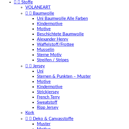


Stoffe
VOLANEART


Baumwolle
Uni Baumwolle Alle Farben
Kindermotive
Motive
Beschichtete Baumwolle
Alexander Henry
Waffelstoff/Frottee
Musselin
Sterne Motiv
Streifen / Stripes


Jersey
Uni
Sternen & Punkten – Muster
Motive
Kindermotive
Strickjersey
French Terry
Sweatstoff
Ripp Jersey
Kork


Deko & Canvasstoffe
Muster