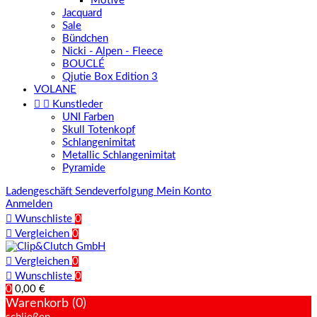
Motive
Jacquard
Sale
Bündchen
Nicki - Alpen - Fleece
BOUCLÉ
Qjutie Box Edition 3
VOLANE


Kunstleder
UNI Farben
Skull Totenkopf
Schlangenimitat
Metallic Schlangenimitat
Pyramide
Ladengeschäft
Sendeverfolgung
Mein Konto
Anmelden

Wunschliste
0

Vergleichen
0

Vergleichen
0

Wunschliste
0
0
0,00 €
Warenkorb (0)