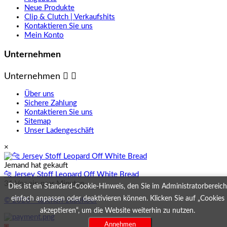
Neue Produkte
Clip & Clutch | Verkaufshits
Kontaktieren Sie uns
Mein Konto
Unternehmen
Unternehmen


Über uns
Sichere Zahlung
Kontaktieren Sie uns
Sitemap
Unser Ladengeschäft
×
Jemand hat gekauft
🐆 Jersey Stoff Leopard Off White Bread
31 Vor ein paar Minuten
Dies ist ein Standard-Cookie-Hinweis, den Sie im Administratorbereich
einfach anpassen oder deaktivieren können. Klicken Sie auf „Cookies
© 2026 - taschen-zubehoer
akzeptieren“, um die Website weiterhin zu nutzen.
Annehmen