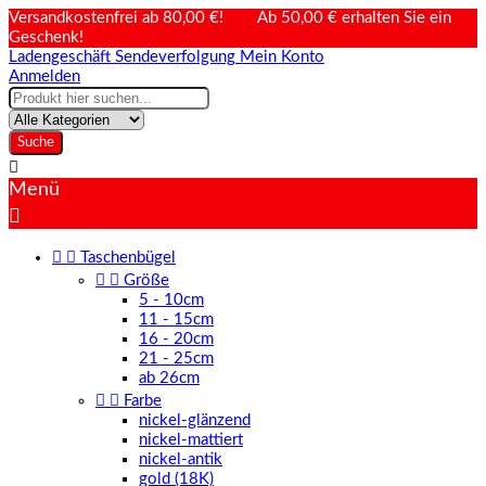
Versandkostenfrei ab 80,00 €! Ab 50,00 € erhalten Sie ein
Geschenk!
Ladengeschäft
Sendeverfolgung
Mein Konto
Anmelden
Suche

Menü



Taschenbügel


Größe
5 - 10cm
11 - 15cm
16 - 20cm
21 - 25cm
ab 26cm


Farbe
nickel-glänzend
nickel-mattiert
nickel-antik
gold (18K)