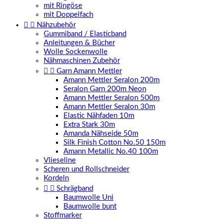
mit Ringöse
mit Doppelfach


Nähzubehör
Gummiband / Elasticband
Anleitungen & Bücher
Wolle Sockenwolle
Nähmaschinen Zubehör


Garn Amann Mettler
Amann Mettler Seralon 200m
Seralon Garn 200m Neon
Amann Mettler Seralon 500m
Amann Mettler Seralon 30m
Elastic Nähfaden 10m
Extra Stark 30m
Amanda Nähseide 50m
Silk Finish Cotton No.50 150m
Amann Metallic No.40 100m
Vlieseline
Scheren und Rollschneider
Kordeln


Schrägband
Baumwolle Uni
Baumwolle bunt
Stoffmarker