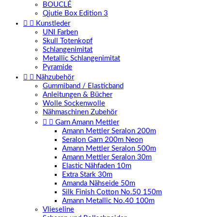
BOUCLÉ
Qjutie Box Edition 3


Kunstleder
UNI Farben
Skull Totenkopf
Schlangenimitat
Metallic Schlangenimitat
Pyramide


Nähzubehör
Gummiband / Elasticband
Anleitungen & Bücher
Wolle Sockenwolle
Nähmaschinen Zubehör


Garn Amann Mettler
Amann Mettler Seralon 200m
Seralon Garn 200m Neon
Amann Mettler Seralon 500m
Amann Mettler Seralon 30m
Elastic Nähfaden 10m
Extra Stark 30m
Amanda Nähseide 50m
Silk Finish Cotton No.50 150m
Amann Metallic No.40 100m
Vlieseline