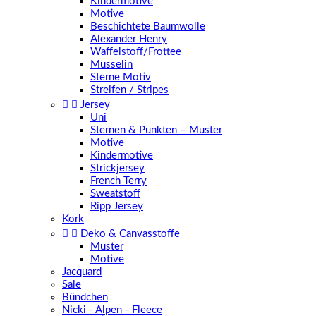
Kindermotive
Motive
Beschichtete Baumwolle
Alexander Henry
Waffelstoff/Frottee
Musselin
Sterne Motiv
Streifen / Stripes


Jersey
Uni
Sternen & Punkten – Muster
Motive
Kindermotive
Strickjersey
French Terry
Sweatstoff
Ripp Jersey
Kork


Deko & Canvasstoffe
Muster
Motive
Jacquard
Sale
Bündchen
Nicki - Alpen - Fleece