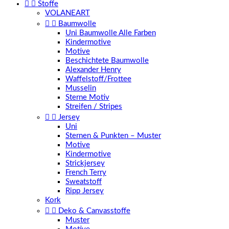


Stoffe
VOLANEART


Baumwolle
Uni Baumwolle Alle Farben
Kindermotive
Motive
Beschichtete Baumwolle
Alexander Henry
Waffelstoff/Frottee
Musselin
Sterne Motiv
Streifen / Stripes


Jersey
Uni
Sternen & Punkten – Muster
Motive
Kindermotive
Strickjersey
French Terry
Sweatstoff
Ripp Jersey
Kork


Deko & Canvasstoffe
Muster