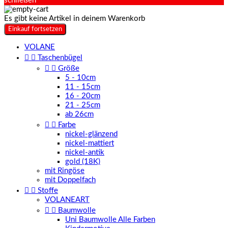
schließen
Es gibt keine Artikel in deinem Warenkorb
Einkauf fortsetzen
VOLANE


Taschenbügel


Größe
5 - 10cm
11 - 15cm
16 - 20cm
21 - 25cm
ab 26cm


Farbe
nickel-glänzend
nickel-mattiert
nickel-antik
gold (18K)
mit Ringöse
mit Doppelfach


Stoffe
VOLANEART


Baumwolle
Uni Baumwolle Alle Farben