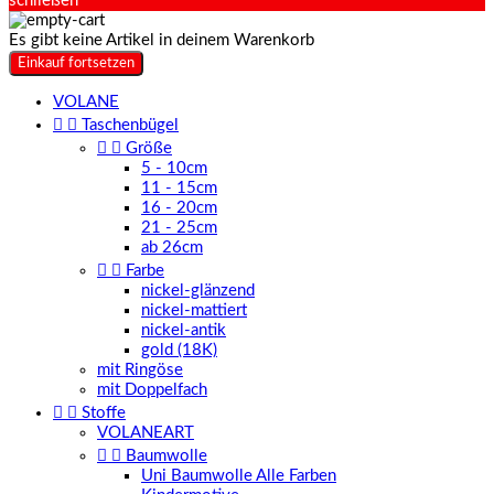
schließen
Es gibt keine Artikel in deinem Warenkorb
Einkauf fortsetzen
VOLANE


Taschenbügel


Größe
5 - 10cm
11 - 15cm
16 - 20cm
21 - 25cm
ab 26cm


Farbe
nickel-glänzend
nickel-mattiert
nickel-antik
gold (18K)
mit Ringöse
mit Doppelfach


Stoffe
VOLANEART


Baumwolle
Uni Baumwolle Alle Farben