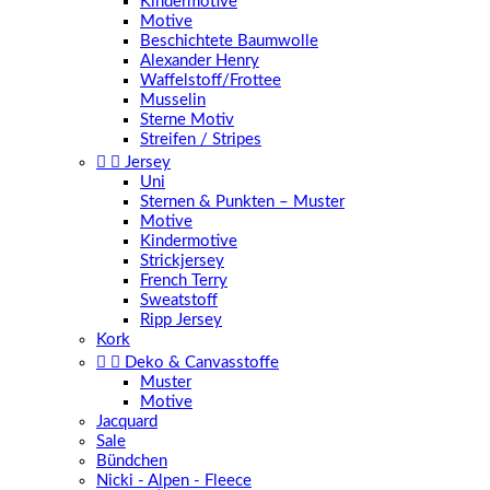
Kindermotive
Motive
Beschichtete Baumwolle
Alexander Henry
Waffelstoff/Frottee
Musselin
Sterne Motiv
Streifen / Stripes


Jersey
Uni
Sternen & Punkten – Muster
Motive
Kindermotive
Strickjersey
French Terry
Sweatstoff
Ripp Jersey
Kork


Deko & Canvasstoffe
Muster
Motive
Jacquard
Sale
Bündchen
Nicki - Alpen - Fleece