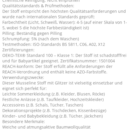
Chemische Reinigung: Nicht empfohlen
Qualitätsstandards & Prüfmethoden:
Der Stoff entspricht den höchsten Qualitätsanforderungen und
wurde nach internationalen Standards geprüft:
Farbechtheit (Licht, Schweiß, Wasser): 4-5 (auf einer Skala von 1-
5, wobei 5 die höchste Farbbeständigkeit ist)
Pilling: Beständig gegen Pilling
Schrumpfung: 5% (nach dem Waschen)
Testmethoden: ISO-Standards BS 5811, C06, A02, X12
Zertifizierungen:
OEKO-TEX® Standard 100 – Klasse 1: Der Stoff ist schadstofffrei
und für Babyartikel geeignet. Zertifikatsnummer: 1501004
REACH-konform: Der Stoff erfüllt alle Anforderungen der
REACH-Verordnung und enthält keine AZO-Farbstoffe.
Verwendungszwecke:
Dieser Musseline Stoff mit Glitzer ist vielseitig einsetzbar und
eignet sich perfekt für:
Leichte Sommerkleidung (z.B. Kleider, Blusen, Röcke)
Festliche Anlässe (z.B. Taufkleider, Hochzeitskleider)
Accessoires (z.B. Schals, Tücher, Taschen)
Dekorationsprojekte (z.B. Tischdecken, Kissenbezüge)
Kinder- und Babybekleidung (z.B. Tücher, Jäckchen)
Besondere Merkmale:
Weiche und atmungsaktive Baumwollqualität