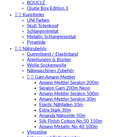
BOUCLÉ
Qjutie Box Edition 3


Kunstleder
UNI Farben
Skull Totenkopf
Schlangenimitat
Metallic Schlangenimitat
Pyramide


Nähzubehör
Gummiband / Elasticband
Anleitungen & Bücher
Wolle Sockenwolle
Nähmaschinen Zubehör


Garn Amann Mettler
Amann Mettler Seralon 200m
Seralon Garn 200m Neon
Amann Mettler Seralon 500m
Amann Mettler Seralon 30m
Elastic Nähfaden 10m
Extra Stark 30m
Amanda Nähseide 50m
Silk Finish Cotton No.50 150m
Amann Metallic No.40 100m
Vlieseline