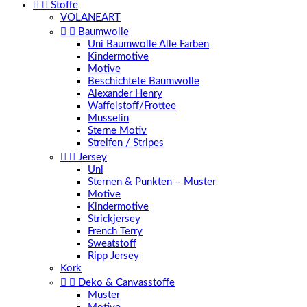


Stoffe
VOLANEART


Baumwolle
Uni Baumwolle Alle Farben
Kindermotive
Motive
Beschichtete Baumwolle
Alexander Henry
Waffelstoff/Frottee
Musselin
Sterne Motiv
Streifen / Stripes


Jersey
Uni
Sternen & Punkten – Muster
Motive
Kindermotive
Strickjersey
French Terry
Sweatstoff
Ripp Jersey
Kork


Deko & Canvasstoffe
Muster