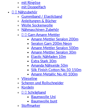
mit Ringöse
mit Doppelfach


Nähzubehör
Gummiband / Elasticband
Anleitungen & Bücher
Wolle Sockenwolle
Nähmaschinen Zubehör


Garn Amann Mettler
Amann Mettler Seralon 200m
Seralon Garn 200m Neon
Amann Mettler Seralon 500m
Amann Mettler Seralon 30m
Elastic Nähfaden 10m
Extra Stark 30m
Amanda Nähseide 50m
Silk Finish Cotton No.50 150m
Amann Metallic No.40 100m
Vlieseline
Scheren und Rollschneider
Kordeln


Schrägband
Baumwolle Uni
Baumwolle bunt
Stoffmarker