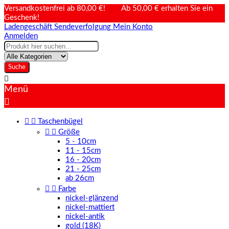
Versandkostenfrei ab 80,00 €! Ab 50,00 € erhalten Sie ein
Geschenk!
Ladengeschäft
Sendeverfolgung
Mein Konto
Anmelden
Suche

Menü



Taschenbügel


Größe
5 - 10cm
11 - 15cm
16 - 20cm
21 - 25cm
ab 26cm


Farbe
nickel-glänzend
nickel-mattiert
nickel-antik
gold (18K)