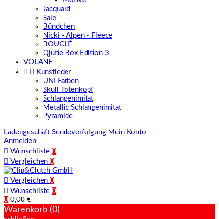
Motive
Jacquard
Sale
Bündchen
Nicki - Alpen - Fleece
BOUCLÉ
Qjutie Box Edition 3
VOLANE


Kunstleder
UNI Farben
Skull Totenkopf
Schlangenimitat
Metallic Schlangenimitat
Pyramide
Ladengeschäft
Sendeverfolgung
Mein Konto
Anmelden

Wunschliste
0

Vergleichen
0

Vergleichen
0

Wunschliste
0
0
0,00 €
Warenkorb (0)