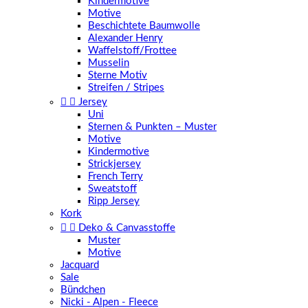
Kindermotive
Motive
Beschichtete Baumwolle
Alexander Henry
Waffelstoff/Frottee
Musselin
Sterne Motiv
Streifen / Stripes


Jersey
Uni
Sternen & Punkten – Muster
Motive
Kindermotive
Strickjersey
French Terry
Sweatstoff
Ripp Jersey
Kork


Deko & Canvasstoffe
Muster
Motive
Jacquard
Sale
Bündchen
Nicki - Alpen - Fleece