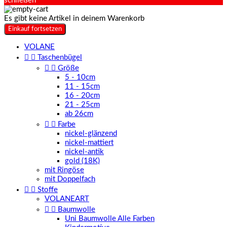
schließen
Es gibt keine Artikel in deinem Warenkorb
Einkauf fortsetzen
VOLANE


Taschenbügel


Größe
5 - 10cm
11 - 15cm
16 - 20cm
21 - 25cm
ab 26cm


Farbe
nickel-glänzend
nickel-mattiert
nickel-antik
gold (18K)
mit Ringöse
mit Doppelfach


Stoffe
VOLANEART


Baumwolle
Uni Baumwolle Alle Farben