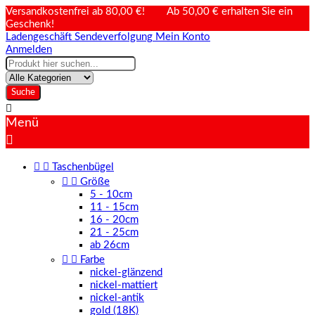
Versandkostenfrei ab 80,00 €! Ab 50,00 € erhalten Sie ein
Geschenk!
Ladengeschäft
Sendeverfolgung
Mein Konto
Anmelden
Suche

Menü



Taschenbügel


Größe
5 - 10cm
11 - 15cm
16 - 20cm
21 - 25cm
ab 26cm


Farbe
nickel-glänzend
nickel-mattiert
nickel-antik
gold (18K)