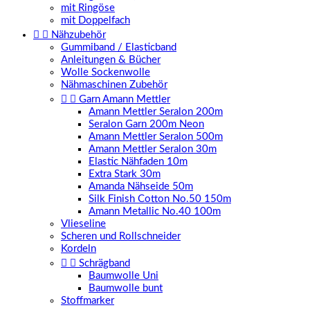
mit Ringöse
mit Doppelfach


Nähzubehör
Gummiband / Elasticband
Anleitungen & Bücher
Wolle Sockenwolle
Nähmaschinen Zubehör


Garn Amann Mettler
Amann Mettler Seralon 200m
Seralon Garn 200m Neon
Amann Mettler Seralon 500m
Amann Mettler Seralon 30m
Elastic Nähfaden 10m
Extra Stark 30m
Amanda Nähseide 50m
Silk Finish Cotton No.50 150m
Amann Metallic No.40 100m
Vlieseline
Scheren und Rollschneider
Kordeln


Schrägband
Baumwolle Uni
Baumwolle bunt
Stoffmarker