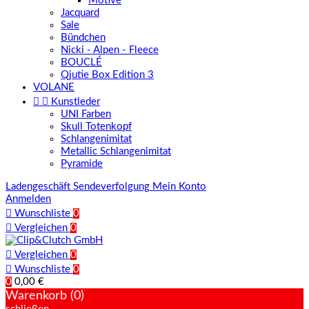
Motive
Jacquard
Sale
Bündchen
Nicki - Alpen - Fleece
BOUCLÉ
Qjutie Box Edition 3
VOLANE


Kunstleder
UNI Farben
Skull Totenkopf
Schlangenimitat
Metallic Schlangenimitat
Pyramide
Ladengeschäft
Sendeverfolgung
Mein Konto
Anmelden

Wunschliste
0

Vergleichen
0

Vergleichen
0

Wunschliste
0
0
0,00 €
Warenkorb (0)