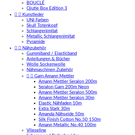
BOUCLÉ
Qjutie Box Edition 3


Kunstleder
UNI Farben
Skull Totenkopf
Schlangenimitat
Metallic Schlangenimitat
Pyramide


Nähzubehör
Gummiband / Elasticband
Anleitungen & Bücher
Wolle Sockenwolle
Nähmaschinen Zubehör


Garn Amann Mettler
Amann Mettler Seralon 200m
Seralon Garn 200m Neon
Amann Mettler Seralon 500m
Amann Mettler Seralon 30m
Elastic Nähfaden 10m
Extra Stark 30m
Amanda Nähseide 50m
Silk Finish Cotton No.50 150m
Amann Metallic No.40 100m
Vlieseline