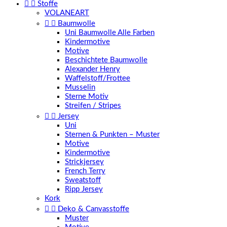


Stoffe
VOLANEART


Baumwolle
Uni Baumwolle Alle Farben
Kindermotive
Motive
Beschichtete Baumwolle
Alexander Henry
Waffelstoff/Frottee
Musselin
Sterne Motiv
Streifen / Stripes


Jersey
Uni
Sternen & Punkten – Muster
Motive
Kindermotive
Strickjersey
French Terry
Sweatstoff
Ripp Jersey
Kork


Deko & Canvasstoffe
Muster