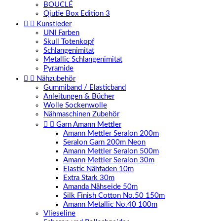
BOUCLÉ
Qjutie Box Edition 3


Kunstleder
UNI Farben
Skull Totenkopf
Schlangenimitat
Metallic Schlangenimitat
Pyramide


Nähzubehör
Gummiband / Elasticband
Anleitungen & Bücher
Wolle Sockenwolle
Nähmaschinen Zubehör


Garn Amann Mettler
Amann Mettler Seralon 200m
Seralon Garn 200m Neon
Amann Mettler Seralon 500m
Amann Mettler Seralon 30m
Elastic Nähfaden 10m
Extra Stark 30m
Amanda Nähseide 50m
Silk Finish Cotton No.50 150m
Amann Metallic No.40 100m
Vlieseline