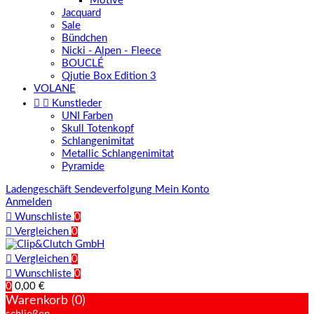
Motive
Jacquard
Sale
Bündchen
Nicki - Alpen - Fleece
BOUCLÉ
Qjutie Box Edition 3
VOLANE


Kunstleder
UNI Farben
Skull Totenkopf
Schlangenimitat
Metallic Schlangenimitat
Pyramide
Ladengeschäft
Sendeverfolgung
Mein Konto
Anmelden

Wunschliste
0

Vergleichen
0

Vergleichen
0

Wunschliste
0
0
0,00 €
Warenkorb (0)