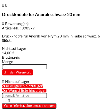


Druckknöpfe für Anorak schwarz 20 mm
0 Bewertung(en)
Artikel-Nr. :
390377
Druckknöpfe für Anorak von Prym 20 mm in Farbe schwarz. 6
Stück.
Nicht auf Lager
14,00 €
Bruttopreis
Menge

In den Warenkorb

Nicht auf Lager
Zum Vergleich hinzufügen
Zur Wunschliste hinzufügen

Wenn lieferbar, bitte benachrichtigen