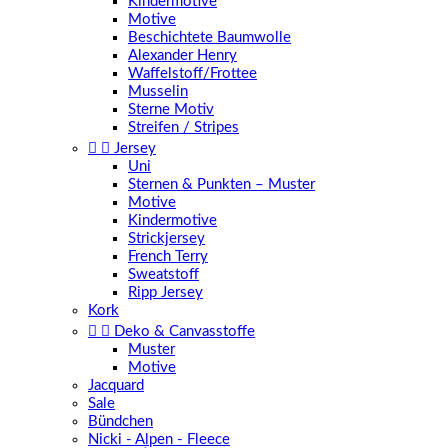
Kindermotive
Motive
Beschichtete Baumwolle
Alexander Henry
Waffelstoff/Frottee
Musselin
Sterne Motiv
Streifen / Stripes


Jersey
Uni
Sternen & Punkten – Muster
Motive
Kindermotive
Strickjersey
French Terry
Sweatstoff
Ripp Jersey
Kork


Deko & Canvasstoffe
Muster
Motive
Jacquard
Sale
Bündchen
Nicki - Alpen - Fleece