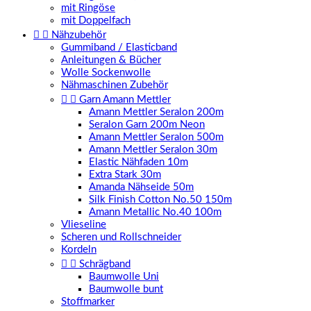
mit Ringöse
mit Doppelfach


Nähzubehör
Gummiband / Elasticband
Anleitungen & Bücher
Wolle Sockenwolle
Nähmaschinen Zubehör


Garn Amann Mettler
Amann Mettler Seralon 200m
Seralon Garn 200m Neon
Amann Mettler Seralon 500m
Amann Mettler Seralon 30m
Elastic Nähfaden 10m
Extra Stark 30m
Amanda Nähseide 50m
Silk Finish Cotton No.50 150m
Amann Metallic No.40 100m
Vlieseline
Scheren und Rollschneider
Kordeln


Schrägband
Baumwolle Uni
Baumwolle bunt
Stoffmarker