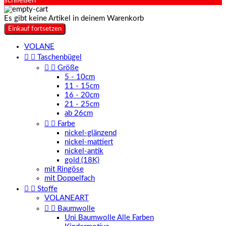
schließen
Es gibt keine Artikel in deinem Warenkorb
Einkauf fortsetzen
VOLANE


Taschenbügel


Größe
5 - 10cm
11 - 15cm
16 - 20cm
21 - 25cm
ab 26cm


Farbe
nickel-glänzend
nickel-mattiert
nickel-antik
gold (18K)
mit Ringöse
mit Doppelfach


Stoffe
VOLANEART


Baumwolle
Uni Baumwolle Alle Farben