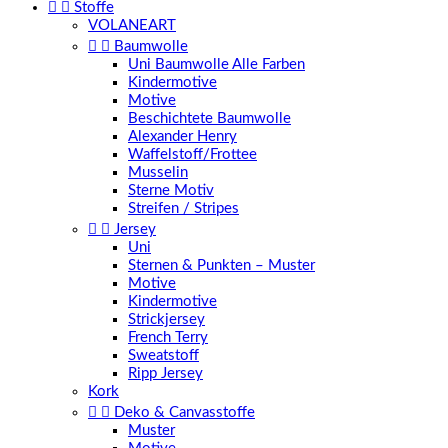


Stoffe
VOLANEART


Baumwolle
Uni Baumwolle Alle Farben
Kindermotive
Motive
Beschichtete Baumwolle
Alexander Henry
Waffelstoff/Frottee
Musselin
Sterne Motiv
Streifen / Stripes


Jersey
Uni
Sternen & Punkten – Muster
Motive
Kindermotive
Strickjersey
French Terry
Sweatstoff
Ripp Jersey
Kork


Deko & Canvasstoffe
Muster