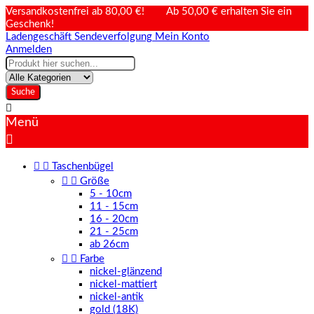
Versandkostenfrei ab 80,00 €! Ab 50,00 € erhalten Sie ein
Geschenk!
Ladengeschäft
Sendeverfolgung
Mein Konto
Anmelden
Suche

Menü



Taschenbügel


Größe
5 - 10cm
11 - 15cm
16 - 20cm
21 - 25cm
ab 26cm


Farbe
nickel-glänzend
nickel-mattiert
nickel-antik
gold (18K)