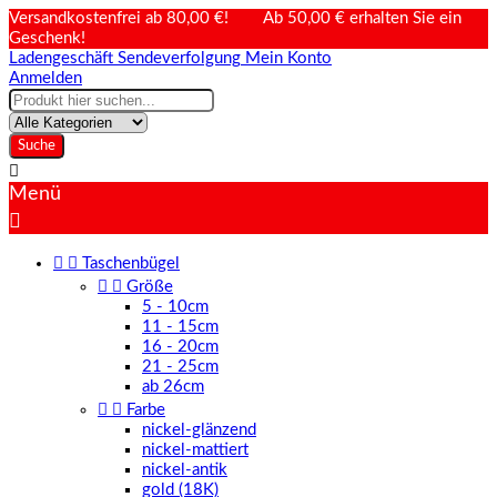
Versandkostenfrei ab 80,00 €! Ab 50,00 € erhalten Sie ein
Geschenk!
Ladengeschäft
Sendeverfolgung
Mein Konto
Anmelden
Suche

Menü



Taschenbügel


Größe
5 - 10cm
11 - 15cm
16 - 20cm
21 - 25cm
ab 26cm


Farbe
nickel-glänzend
nickel-mattiert
nickel-antik
gold (18K)