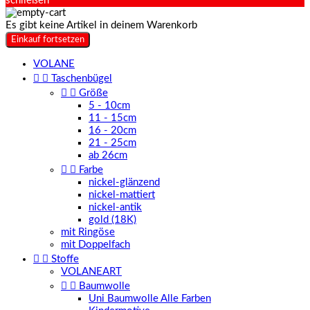
schließen
Es gibt keine Artikel in deinem Warenkorb
Einkauf fortsetzen
VOLANE


Taschenbügel


Größe
5 - 10cm
11 - 15cm
16 - 20cm
21 - 25cm
ab 26cm


Farbe
nickel-glänzend
nickel-mattiert
nickel-antik
gold (18K)
mit Ringöse
mit Doppelfach


Stoffe
VOLANEART


Baumwolle
Uni Baumwolle Alle Farben