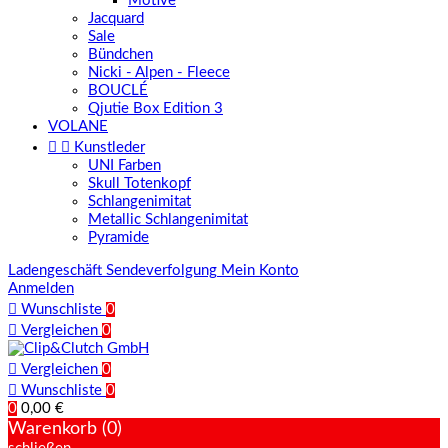
Motive
Jacquard
Sale
Bündchen
Nicki - Alpen - Fleece
BOUCLÉ
Qjutie Box Edition 3
VOLANE


Kunstleder
UNI Farben
Skull Totenkopf
Schlangenimitat
Metallic Schlangenimitat
Pyramide
Ladengeschäft
Sendeverfolgung
Mein Konto
Anmelden

Wunschliste
0

Vergleichen
0

Vergleichen
0

Wunschliste
0
0
0,00 €
Warenkorb (0)