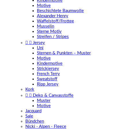
Kindermotive
Motive
Beschichtete Baumwolle
Alexander Henry
Waffelstoff/Frottee
Musselin
Sterne Motiv
Streifen / Stripes


Jersey
Uni
Sternen & Punkten – Muster
Motive
Kindermotive
Strickjersey
French Terry
Sweatstoff
Ripp Jersey
Kork


Deko & Canvasstoffe
Muster
Motive
Jacquard
Sale
Bündchen
Nicki - Alpen - Fleece