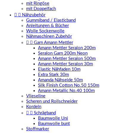
mit Ringöse
mit Doppelfach


Nähzubehör
Gummiband / Elasticband
Anleitungen & Bücher
Wolle Sockenwolle
Nähmaschinen Zubehör


Garn Amann Mettler
Amann Mettler Seralon 200m
Seralon Garn 200m Neon
Amann Mettler Seralon 500m
Amann Mettler Seralon 30m
Elastic Nähfaden 10m
Extra Stark 30m
Amanda Nähseide 50m
Silk Finish Cotton No.50 150m
Amann Metallic No.40 100m
Vlieseline
Scheren und Rollschneider
Kordeln


Schrägband
Baumwolle Uni
Baumwolle bunt
Stoffmarker