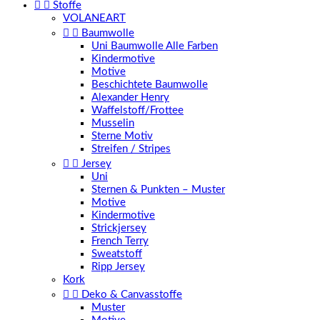


Stoffe
VOLANEART


Baumwolle
Uni Baumwolle Alle Farben
Kindermotive
Motive
Beschichtete Baumwolle
Alexander Henry
Waffelstoff/Frottee
Musselin
Sterne Motiv
Streifen / Stripes


Jersey
Uni
Sternen & Punkten – Muster
Motive
Kindermotive
Strickjersey
French Terry
Sweatstoff
Ripp Jersey
Kork


Deko & Canvasstoffe
Muster