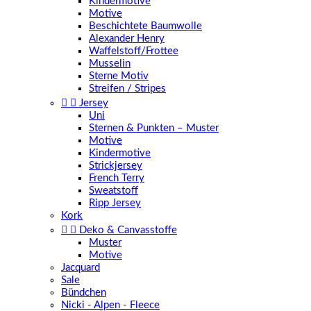
Kindermotive
Motive
Beschichtete Baumwolle
Alexander Henry
Waffelstoff/Frottee
Musselin
Sterne Motiv
Streifen / Stripes


Jersey
Uni
Sternen & Punkten – Muster
Motive
Kindermotive
Strickjersey
French Terry
Sweatstoff
Ripp Jersey
Kork


Deko & Canvasstoffe
Muster
Motive
Jacquard
Sale
Bündchen
Nicki - Alpen - Fleece