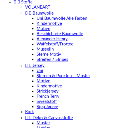


Stoffe
VOLANEART


Baumwolle
Uni Baumwolle Alle Farben
Kindermotive
Motive
Beschichtete Baumwolle
Alexander Henry
Waffelstoff/Frottee
Musselin
Sterne Motiv
Streifen / Stripes


Jersey
Uni
Sternen & Punkten – Muster
Motive
Kindermotive
Strickjersey
French Terry
Sweatstoff
Ripp Jersey
Kork


Deko & Canvasstoffe
Muster