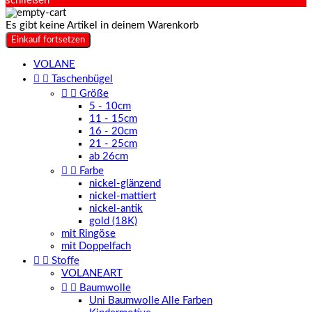
schließen
Es gibt keine Artikel in deinem Warenkorb
Einkauf fortsetzen
VOLANE


Taschenbügel


Größe
5 - 10cm
11 - 15cm
16 - 20cm
21 - 25cm
ab 26cm


Farbe
nickel-glänzend
nickel-mattiert
nickel-antik
gold (18K)
mit Ringöse
mit Doppelfach


Stoffe
VOLANEART


Baumwolle
Uni Baumwolle Alle Farben