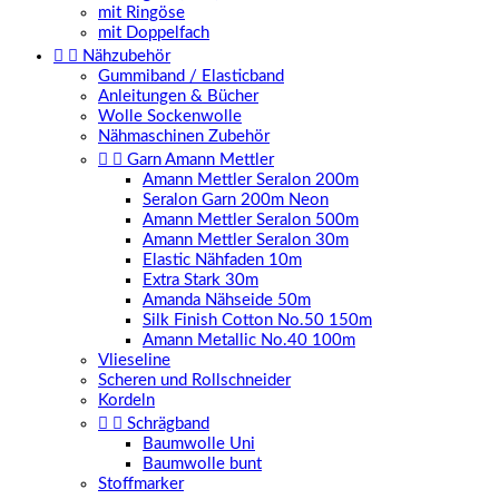
mit Ringöse
mit Doppelfach


Nähzubehör
Gummiband / Elasticband
Anleitungen & Bücher
Wolle Sockenwolle
Nähmaschinen Zubehör


Garn Amann Mettler
Amann Mettler Seralon 200m
Seralon Garn 200m Neon
Amann Mettler Seralon 500m
Amann Mettler Seralon 30m
Elastic Nähfaden 10m
Extra Stark 30m
Amanda Nähseide 50m
Silk Finish Cotton No.50 150m
Amann Metallic No.40 100m
Vlieseline
Scheren und Rollschneider
Kordeln


Schrägband
Baumwolle Uni
Baumwolle bunt
Stoffmarker