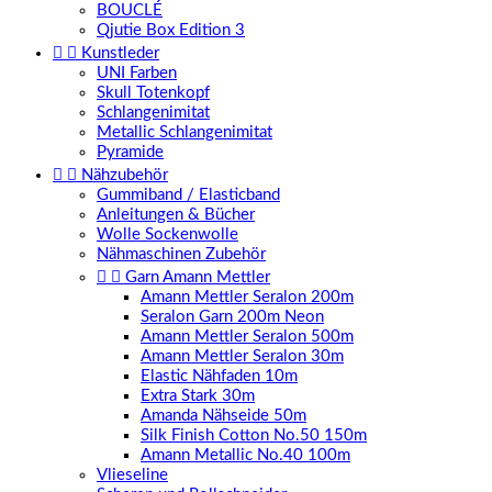
BOUCLÉ
Qjutie Box Edition 3


Kunstleder
UNI Farben
Skull Totenkopf
Schlangenimitat
Metallic Schlangenimitat
Pyramide


Nähzubehör
Gummiband / Elasticband
Anleitungen & Bücher
Wolle Sockenwolle
Nähmaschinen Zubehör


Garn Amann Mettler
Amann Mettler Seralon 200m
Seralon Garn 200m Neon
Amann Mettler Seralon 500m
Amann Mettler Seralon 30m
Elastic Nähfaden 10m
Extra Stark 30m
Amanda Nähseide 50m
Silk Finish Cotton No.50 150m
Amann Metallic No.40 100m
Vlieseline