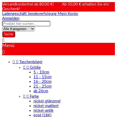
Versandkostenfrei ab 80,00 €! Ab 50,00 € erhalten Sie ein
Geschenk!
Ladengeschäft
Sendeverfolgung
Mein Konto
Anmelden
Suche

Menü



Taschenbügel


Größe
5 - 10cm
11 - 15cm
16 - 20cm
21 - 25cm
ab 26cm


Farbe
nickel-glänzend
nickel-mattiert
nickel-antik
gold (18K)