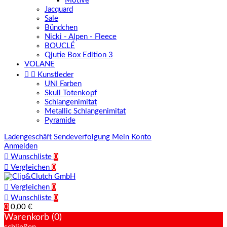
Motive
Jacquard
Sale
Bündchen
Nicki - Alpen - Fleece
BOUCLÉ
Qjutie Box Edition 3
VOLANE


Kunstleder
UNI Farben
Skull Totenkopf
Schlangenimitat
Metallic Schlangenimitat
Pyramide
Ladengeschäft
Sendeverfolgung
Mein Konto
Anmelden

Wunschliste
0

Vergleichen
0

Vergleichen
0

Wunschliste
0
0
0,00 €
Warenkorb (0)