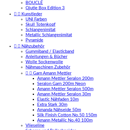
BOUCLÉ
Qjutie Box Edition 3


Kunstleder
UNI Farben
Skull Totenkopf
Schlangenimitat
Metallic Schlangenimitat
Pyramide


Nähzubehör
Gummiband / Elasticband
Anleitungen & Bücher
Wolle Sockenwolle
Nähmaschinen Zubehör


Garn Amann Mettler
Amann Mettler Seralon 200m
Seralon Garn 200m Neon
Amann Mettler Seralon 500m
Amann Mettler Seralon 30m
Elastic Nähfaden 10m
Extra Stark 30m
Amanda Nähseide 50m
Silk Finish Cotton No.50 150m
Amann Metallic No.40 100m
Vlieseline