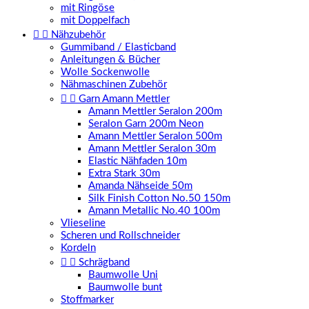
mit Ringöse
mit Doppelfach


Nähzubehör
Gummiband / Elasticband
Anleitungen & Bücher
Wolle Sockenwolle
Nähmaschinen Zubehör


Garn Amann Mettler
Amann Mettler Seralon 200m
Seralon Garn 200m Neon
Amann Mettler Seralon 500m
Amann Mettler Seralon 30m
Elastic Nähfaden 10m
Extra Stark 30m
Amanda Nähseide 50m
Silk Finish Cotton No.50 150m
Amann Metallic No.40 100m
Vlieseline
Scheren und Rollschneider
Kordeln


Schrägband
Baumwolle Uni
Baumwolle bunt
Stoffmarker