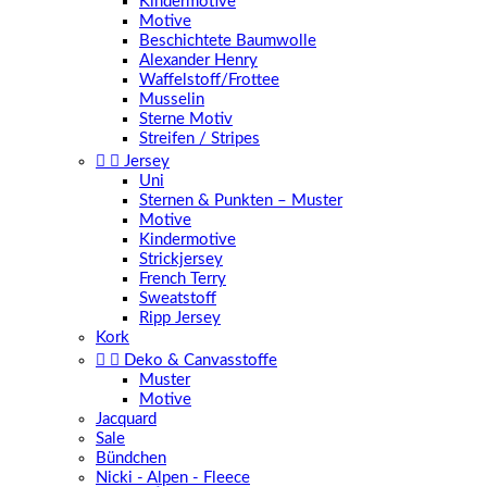
Kindermotive
Motive
Beschichtete Baumwolle
Alexander Henry
Waffelstoff/Frottee
Musselin
Sterne Motiv
Streifen / Stripes


Jersey
Uni
Sternen & Punkten – Muster
Motive
Kindermotive
Strickjersey
French Terry
Sweatstoff
Ripp Jersey
Kork


Deko & Canvasstoffe
Muster
Motive
Jacquard
Sale
Bündchen
Nicki - Alpen - Fleece