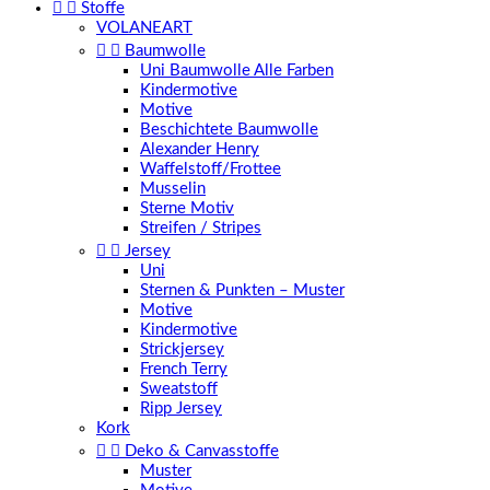


Stoffe
VOLANEART


Baumwolle
Uni Baumwolle Alle Farben
Kindermotive
Motive
Beschichtete Baumwolle
Alexander Henry
Waffelstoff/Frottee
Musselin
Sterne Motiv
Streifen / Stripes


Jersey
Uni
Sternen & Punkten – Muster
Motive
Kindermotive
Strickjersey
French Terry
Sweatstoff
Ripp Jersey
Kork


Deko & Canvasstoffe
Muster