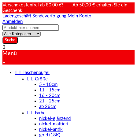
Versandkostenfrei ab 80,00 €! Ab 50,00 € erhalten Sie ein
Geschenk!
Ladengeschäft
Sendeverfolgung
Mein Konto
Anmelden
Suche

Menü



Taschenbügel


Größe
5 - 10cm
11 - 15cm
16 - 20cm
21 - 25cm
ab 26cm


Farbe
nickel-glänzend
nickel-mattiert
nickel-antik
gold (18K)