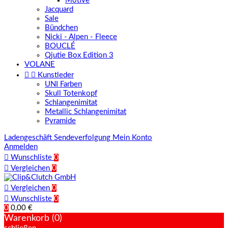
Motive
Jacquard
Sale
Bündchen
Nicki - Alpen - Fleece
BOUCLÉ
Qjutie Box Edition 3
VOLANE


Kunstleder
UNI Farben
Skull Totenkopf
Schlangenimitat
Metallic Schlangenimitat
Pyramide
Ladengeschäft
Sendeverfolgung
Mein Konto
Anmelden

Wunschliste
0

Vergleichen
0

Vergleichen
0

Wunschliste
0
0
0,00 €
Warenkorb (0)