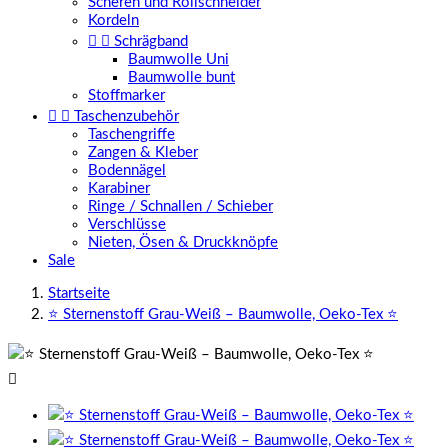
Scheren und Rollschneider
Kordeln


Schrägband
Baumwolle Uni
Baumwolle bunt
Stoffmarker


Taschenzubehör
Taschengriffe
Zangen & Kleber
Bodennägel
Karabiner
Ringe / Schnallen / Schieber
Verschlüsse
Nieten, Ösen & Druckknöpfe
Sale
Startseite
⭐ Sternenstoff Grau-Weiß – Baumwolle, Oeko-Tex ⭐
