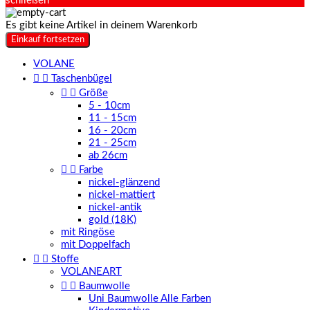
schließen
Es gibt keine Artikel in deinem Warenkorb
Einkauf fortsetzen
VOLANE


Taschenbügel


Größe
5 - 10cm
11 - 15cm
16 - 20cm
21 - 25cm
ab 26cm


Farbe
nickel-glänzend
nickel-mattiert
nickel-antik
gold (18K)
mit Ringöse
mit Doppelfach


Stoffe
VOLANEART


Baumwolle
Uni Baumwolle Alle Farben