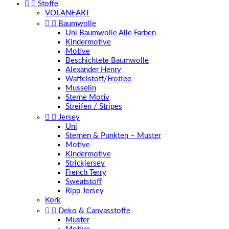


Stoffe
VOLANEART


Baumwolle
Uni Baumwolle Alle Farben
Kindermotive
Motive
Beschichtete Baumwolle
Alexander Henry
Waffelstoff/Frottee
Musselin
Sterne Motiv
Streifen / Stripes


Jersey
Uni
Sternen & Punkten – Muster
Motive
Kindermotive
Strickjersey
French Terry
Sweatstoff
Ripp Jersey
Kork


Deko & Canvasstoffe
Muster