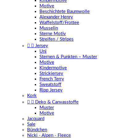
Kindermotive
Motive
Beschichtete Baumwolle
Alexander Henry
Waffelstoff/Frottee
Musselin
Sterne Motiv
Streifen / Stripes


Jersey
Uni
Sternen & Punkten – Muster
Motive
Kindermotive
Strickjersey
French Terry
Sweatstoff
Ripp Jersey
Kork


Deko & Canvasstoffe
Muster
Motive
Jacquard
Sale
Bündchen
Nicki - Alpen - Fleece