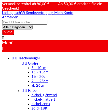
Versandkostenfrei ab 80,00 €! Ab 50,00 € erhalten Sie ein
Geschenk!
Ladengeschäft
Sendeverfolgung
Mein Konto
Anmelden
Suche

Menü



Taschenbügel


Größe
5 - 10cm
11 - 15cm
16 - 20cm
21 - 25cm
ab 26cm


Farbe
nickel-glänzend
nickel-mattiert
nickel-antik
gold (18K)