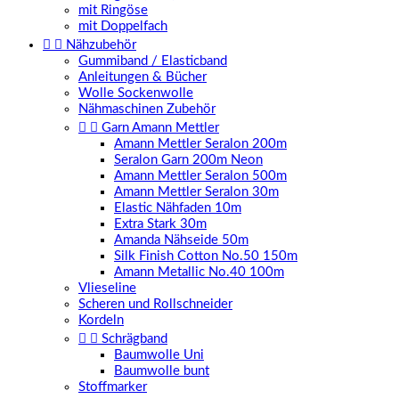
mit Ringöse
mit Doppelfach


Nähzubehör
Gummiband / Elasticband
Anleitungen & Bücher
Wolle Sockenwolle
Nähmaschinen Zubehör


Garn Amann Mettler
Amann Mettler Seralon 200m
Seralon Garn 200m Neon
Amann Mettler Seralon 500m
Amann Mettler Seralon 30m
Elastic Nähfaden 10m
Extra Stark 30m
Amanda Nähseide 50m
Silk Finish Cotton No.50 150m
Amann Metallic No.40 100m
Vlieseline
Scheren und Rollschneider
Kordeln


Schrägband
Baumwolle Uni
Baumwolle bunt
Stoffmarker