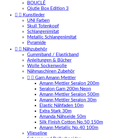
BOUCLÉ
Qjutie Box Edition 3


Kunstleder
UNI Farben
Skull Totenkopf
Schlangenimitat
Metallic Schlangenimitat
Pyramide


Nähzubehör
Gummiband / Elasticband
Anleitungen & Bücher
Wolle Sockenwolle
Nähmaschinen Zubehör


Garn Amann Mettler
Amann Mettler Seralon 200m
Seralon Garn 200m Neon
Amann Mettler Seralon 500m
Amann Mettler Seralon 30m
Elastic Nähfaden 10m
Extra Stark 30m
Amanda Nähseide 50m
Silk Finish Cotton No.50 150m
Amann Metallic No.40 100m
Vlieseline