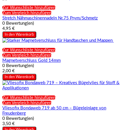
Zur Wunschliste hinzufügen
Zum Vergleich hinzufügen
Stretch Nähmaschinennadeln Nr.75 Prym/Schmetz
0 Bewertung(en)
4,95 €
In den Warenkorb
Zur Wunschliste hinzufügen
Zum Vergleich hinzufügen
Magnetverschluss Gold 14mm
0 Bewertung(en)
2,00 €
In den Warenkorb
Zur Wunschliste hinzufügen
Zum Vergleich hinzufügen
Vliesofix Bondaweb 719 ab 50 cm – Bügeleinlage von
Freudenberg
0 Bewertung(en)
3,50 €
In den Warenkorb