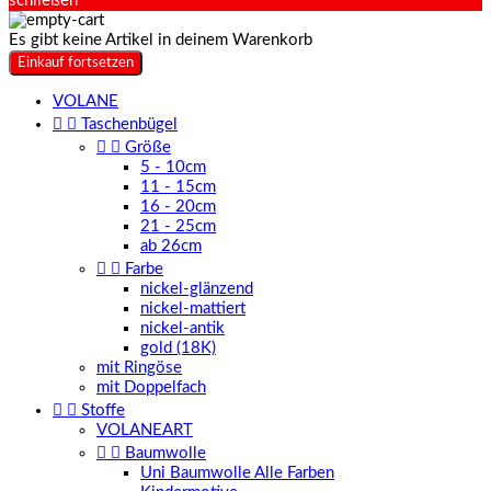
schließen
Es gibt keine Artikel in deinem Warenkorb
Einkauf fortsetzen
VOLANE


Taschenbügel


Größe
5 - 10cm
11 - 15cm
16 - 20cm
21 - 25cm
ab 26cm


Farbe
nickel-glänzend
nickel-mattiert
nickel-antik
gold (18K)
mit Ringöse
mit Doppelfach


Stoffe
VOLANEART


Baumwolle
Uni Baumwolle Alle Farben