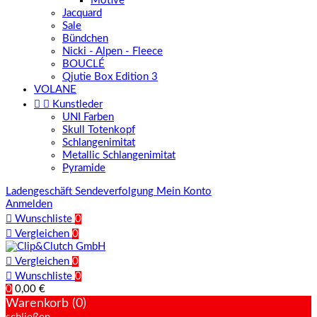
Motive
Jacquard
Sale
Bündchen
Nicki - Alpen - Fleece
BOUCLÉ
Qjutie Box Edition 3
VOLANE


Kunstleder
UNI Farben
Skull Totenkopf
Schlangenimitat
Metallic Schlangenimitat
Pyramide
Ladengeschäft
Sendeverfolgung
Mein Konto
Anmelden

Wunschliste
0

Vergleichen
0

Vergleichen
0

Wunschliste
0
0
0,00 €
Warenkorb (0)