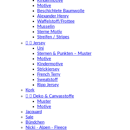
Kindermotive
Motive
Beschichtete Baumwolle
Alexander Henry
Waffelstoff/Frottee
Musselin
Sterne Motiv
Streifen / Stripes


Jersey
Uni
Sternen & Punkten – Muster
Motive
Kindermotive
Strickjersey
French Terry
Sweatstoff
Ripp Jersey
Kork


Deko & Canvasstoffe
Muster
Motive
Jacquard
Sale
Bündchen
Nicki - Alpen - Fleece