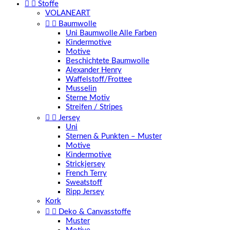


Stoffe
VOLANEART


Baumwolle
Uni Baumwolle Alle Farben
Kindermotive
Motive
Beschichtete Baumwolle
Alexander Henry
Waffelstoff/Frottee
Musselin
Sterne Motiv
Streifen / Stripes


Jersey
Uni
Sternen & Punkten – Muster
Motive
Kindermotive
Strickjersey
French Terry
Sweatstoff
Ripp Jersey
Kork


Deko & Canvasstoffe
Muster