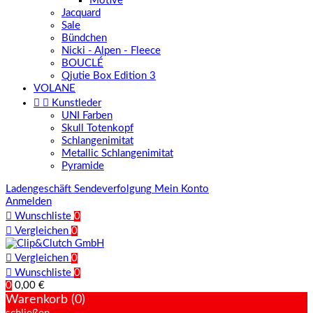
Motive
Jacquard
Sale
Bündchen
Nicki - Alpen - Fleece
BOUCLÉ
Qjutie Box Edition 3
VOLANE


Kunstleder
UNI Farben
Skull Totenkopf
Schlangenimitat
Metallic Schlangenimitat
Pyramide
Ladengeschäft
Sendeverfolgung
Mein Konto
Anmelden

Wunschliste
0

Vergleichen
0

Vergleichen
0

Wunschliste
0
0
0,00 €
Warenkorb (0)