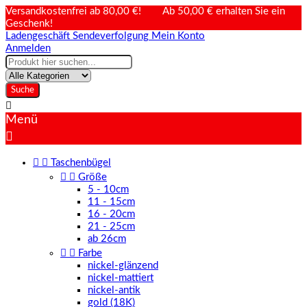
Versandkostenfrei ab 80,00 €! Ab 50,00 € erhalten Sie ein
Geschenk!
Ladengeschäft
Sendeverfolgung
Mein Konto
Anmelden
Suche

Menü



Taschenbügel


Größe
5 - 10cm
11 - 15cm
16 - 20cm
21 - 25cm
ab 26cm


Farbe
nickel-glänzend
nickel-mattiert
nickel-antik
gold (18K)