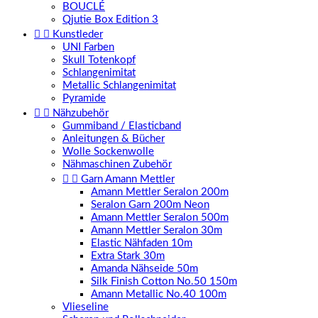
BOUCLÉ
Qjutie Box Edition 3


Kunstleder
UNI Farben
Skull Totenkopf
Schlangenimitat
Metallic Schlangenimitat
Pyramide


Nähzubehör
Gummiband / Elasticband
Anleitungen & Bücher
Wolle Sockenwolle
Nähmaschinen Zubehör


Garn Amann Mettler
Amann Mettler Seralon 200m
Seralon Garn 200m Neon
Amann Mettler Seralon 500m
Amann Mettler Seralon 30m
Elastic Nähfaden 10m
Extra Stark 30m
Amanda Nähseide 50m
Silk Finish Cotton No.50 150m
Amann Metallic No.40 100m
Vlieseline