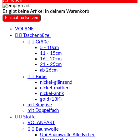
schließen
Es gibt keine Artikel in deinem Warenkorb
Einkauf fortsetzen
VOLANE


Taschenbügel


Größe
5 - 10cm
11 - 15cm
16 - 20cm
21 - 25cm
ab 26cm


Farbe
nickel-glänzend
nickel-mattiert
nickel-antik
gold (18K)
mit Ringöse
mit Doppelfach


Stoffe
VOLANEART


Baumwolle
Uni Baumwolle Alle Farben