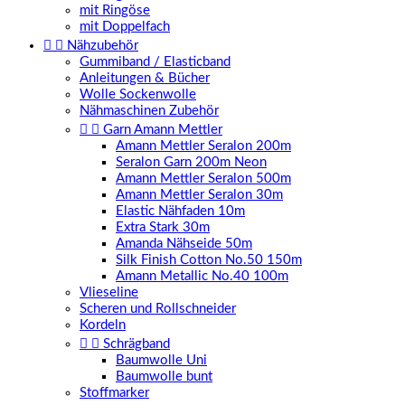
mit Ringöse
mit Doppelfach


Nähzubehör
Gummiband / Elasticband
Anleitungen & Bücher
Wolle Sockenwolle
Nähmaschinen Zubehör


Garn Amann Mettler
Amann Mettler Seralon 200m
Seralon Garn 200m Neon
Amann Mettler Seralon 500m
Amann Mettler Seralon 30m
Elastic Nähfaden 10m
Extra Stark 30m
Amanda Nähseide 50m
Silk Finish Cotton No.50 150m
Amann Metallic No.40 100m
Vlieseline
Scheren und Rollschneider
Kordeln


Schrägband
Baumwolle Uni
Baumwolle bunt
Stoffmarker