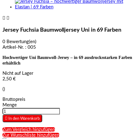


Jersey Fuchsia Baumwolljersey Uni in 69 Farben
0 Bewertung(en)
Artikel-Nr. :
005
Hochwertiger Uni Baumwoll-Jersey – in 69 ausdrucksstarken Farben
erhältlich
Nicht auf Lager
2,50 €
()
Bruttopreis
Menge

In den Warenkorb
Zum Vergleich hinzufügen
Zur Wunschliste hinzufügen