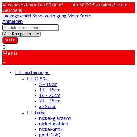
Versandkostenfrei ab 80,00 €! Ab 50,00 € erhalten Sie ein
Geschenk!
Ladengeschäft
Sendeverfolgung
Mein Konto
Anmelden
Suche

Menü



Taschenbügel


Größe
5 - 10cm
11 - 15cm
16 - 20cm
21 - 25cm
ab 26cm


Farbe
nickel-glänzend
nickel-mattiert
nickel-antik
gold (18K)