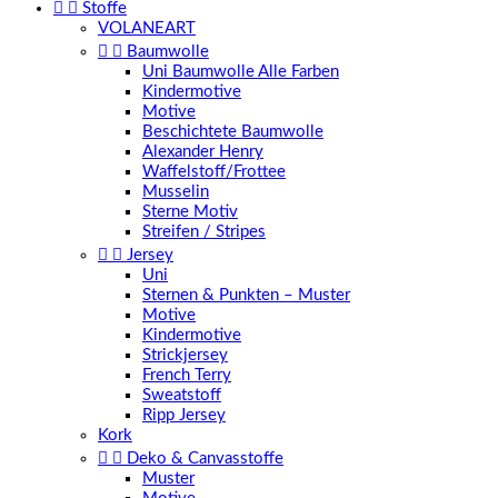


Stoffe
VOLANEART


Baumwolle
Uni Baumwolle Alle Farben
Kindermotive
Motive
Beschichtete Baumwolle
Alexander Henry
Waffelstoff/Frottee
Musselin
Sterne Motiv
Streifen / Stripes


Jersey
Uni
Sternen & Punkten – Muster
Motive
Kindermotive
Strickjersey
French Terry
Sweatstoff
Ripp Jersey
Kork


Deko & Canvasstoffe
Muster