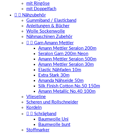
mit Ringöse
mit Doppelfach


Nähzubehör
Gummiband / Elasticband
Anleitungen & Bücher
Wolle Sockenwolle
Nähmaschinen Zubehör


Garn Amann Mettler
Amann Mettler Seralon 200m
Seralon Garn 200m Neon
Amann Mettler Seralon 500m
Amann Mettler Seralon 30m
Elastic Nähfaden 10m
Extra Stark 30m
Amanda Nähseide 50m
Silk Finish Cotton No.50 150m
Amann Metallic No.40 100m
Vlieseline
Scheren und Rollschneider
Kordeln


Schrägband
Baumwolle Uni
Baumwolle bunt
Stoffmarker