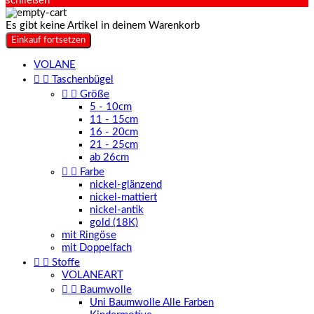
schließen
Es gibt keine Artikel in deinem Warenkorb
Einkauf fortsetzen
VOLANE


Taschenbügel


Größe
5 - 10cm
11 - 15cm
16 - 20cm
21 - 25cm
ab 26cm


Farbe
nickel-glänzend
nickel-mattiert
nickel-antik
gold (18K)
mit Ringöse
mit Doppelfach


Stoffe
VOLANEART


Baumwolle
Uni Baumwolle Alle Farben