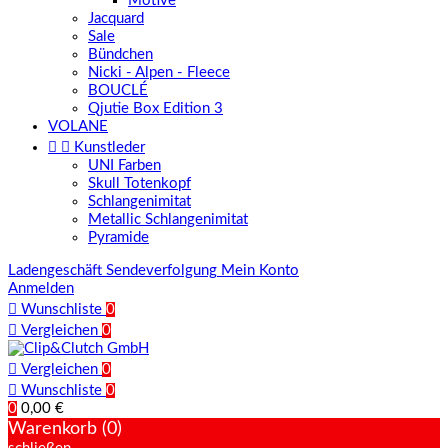
Motive
Jacquard
Sale
Bündchen
Nicki - Alpen - Fleece
BOUCLÉ
Qjutie Box Edition 3
VOLANE


Kunstleder
UNI Farben
Skull Totenkopf
Schlangenimitat
Metallic Schlangenimitat
Pyramide
Ladengeschäft
Sendeverfolgung
Mein Konto
Anmelden

Wunschliste
0

Vergleichen
0

Vergleichen
0

Wunschliste
0
0
0,00 €
Warenkorb (0)