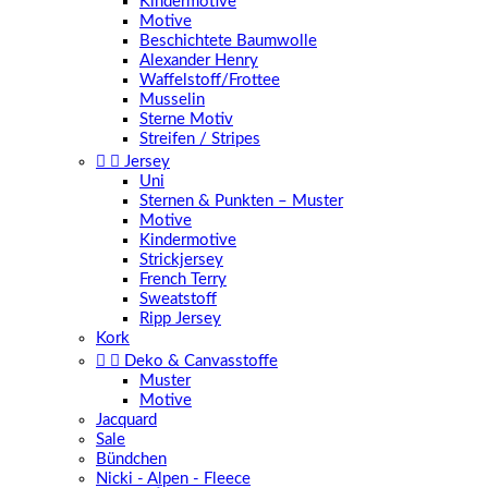
Kindermotive
Motive
Beschichtete Baumwolle
Alexander Henry
Waffelstoff/Frottee
Musselin
Sterne Motiv
Streifen / Stripes


Jersey
Uni
Sternen & Punkten – Muster
Motive
Kindermotive
Strickjersey
French Terry
Sweatstoff
Ripp Jersey
Kork


Deko & Canvasstoffe
Muster
Motive
Jacquard
Sale
Bündchen
Nicki - Alpen - Fleece