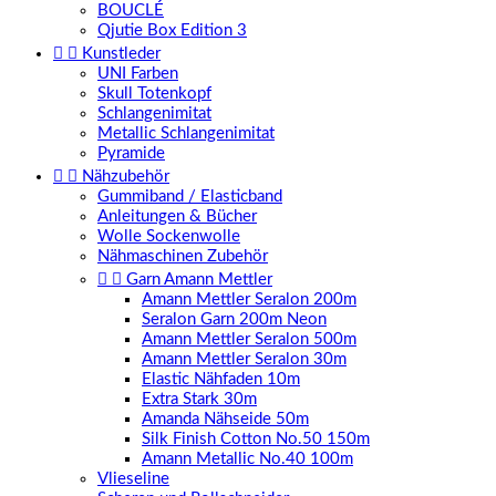
BOUCLÉ
Qjutie Box Edition 3


Kunstleder
UNI Farben
Skull Totenkopf
Schlangenimitat
Metallic Schlangenimitat
Pyramide


Nähzubehör
Gummiband / Elasticband
Anleitungen & Bücher
Wolle Sockenwolle
Nähmaschinen Zubehör


Garn Amann Mettler
Amann Mettler Seralon 200m
Seralon Garn 200m Neon
Amann Mettler Seralon 500m
Amann Mettler Seralon 30m
Elastic Nähfaden 10m
Extra Stark 30m
Amanda Nähseide 50m
Silk Finish Cotton No.50 150m
Amann Metallic No.40 100m
Vlieseline