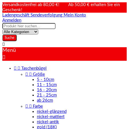
Versandkostenfrei ab 80,00 €! Ab 50,00 € erhalten Sie ein
Geschenk!
Ladengeschäft
Sendeverfolgung
Mein Konto
Anmelden
Suche

Menü



Taschenbügel


Größe
5 - 10cm
11 - 15cm
16 - 20cm
21 - 25cm
ab 26cm


Farbe
nickel-glänzend
nickel-mattiert
nickel-antik
gold (18K)