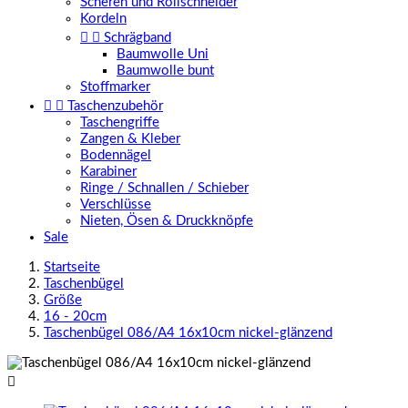
Scheren und Rollschneider
Kordeln


Schrägband
Baumwolle Uni
Baumwolle bunt
Stoffmarker


Taschenzubehör
Taschengriffe
Zangen & Kleber
Bodennägel
Karabiner
Ringe / Schnallen / Schieber
Verschlüsse
Nieten, Ösen & Druckknöpfe
Sale
Startseite
Taschenbügel
Größe
16 - 20cm
Taschenbügel 086/A4 16x10cm nickel-glänzend
