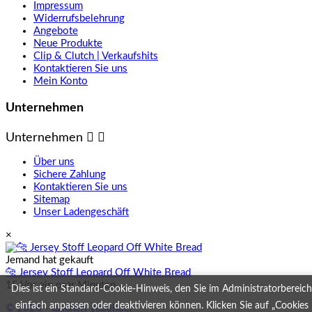
Impressum
Widerrufsbelehrung
Angebote
Neue Produkte
Clip & Clutch | Verkaufshits
Kontaktieren Sie uns
Mein Konto
Unternehmen
Unternehmen


Über uns
Sichere Zahlung
Kontaktieren Sie uns
Sitemap
Unser Ladengeschäft
×
Jemand hat gekauft
🐆 Jersey Stoff Leopard Off White Bread
15 Vor ein paar Minuten
Dies ist ein Standard-Cookie-Hinweis, den Sie im Administratorbereich
einfach anpassen oder deaktivieren können. Klicken Sie auf „Cookies
© 2026 - taschen-zubehoer