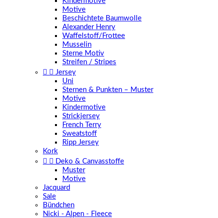
Kindermotive
Motive
Beschichtete Baumwolle
Alexander Henry
Waffelstoff/Frottee
Musselin
Sterne Motiv
Streifen / Stripes


Jersey
Uni
Sternen & Punkten – Muster
Motive
Kindermotive
Strickjersey
French Terry
Sweatstoff
Ripp Jersey
Kork


Deko & Canvasstoffe
Muster
Motive
Jacquard
Sale
Bündchen
Nicki - Alpen - Fleece