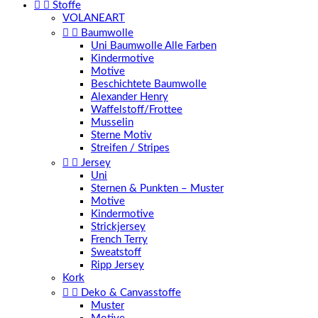


Stoffe
VOLANEART


Baumwolle
Uni Baumwolle Alle Farben
Kindermotive
Motive
Beschichtete Baumwolle
Alexander Henry
Waffelstoff/Frottee
Musselin
Sterne Motiv
Streifen / Stripes


Jersey
Uni
Sternen & Punkten – Muster
Motive
Kindermotive
Strickjersey
French Terry
Sweatstoff
Ripp Jersey
Kork


Deko & Canvasstoffe
Muster