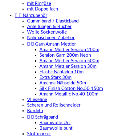
mit Ringöse
mit Doppelfach


Nähzubehör
Gummiband / Elasticband
Anleitungen & Bücher
Wolle Sockenwolle
Nähmaschinen Zubehör


Garn Amann Mettler
Amann Mettler Seralon 200m
Seralon Garn 200m Neon
Amann Mettler Seralon 500m
Amann Mettler Seralon 30m
Elastic Nähfaden 10m
Extra Stark 30m
Amanda Nähseide 50m
Silk Finish Cotton No.50 150m
Amann Metallic No.40 100m
Vlieseline
Scheren und Rollschneider
Kordeln


Schrägband
Baumwolle Uni
Baumwolle bunt
Stoffmarker