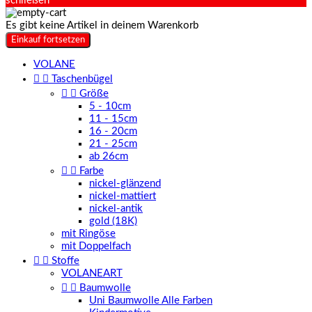
schließen
Es gibt keine Artikel in deinem Warenkorb
Einkauf fortsetzen
VOLANE


Taschenbügel


Größe
5 - 10cm
11 - 15cm
16 - 20cm
21 - 25cm
ab 26cm


Farbe
nickel-glänzend
nickel-mattiert
nickel-antik
gold (18K)
mit Ringöse
mit Doppelfach


Stoffe
VOLANEART


Baumwolle
Uni Baumwolle Alle Farben