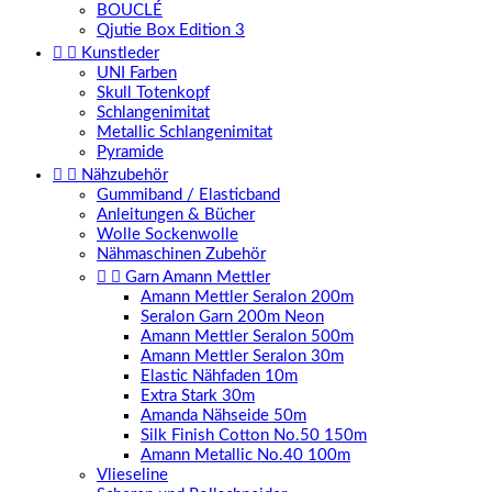
BOUCLÉ
Qjutie Box Edition 3


Kunstleder
UNI Farben
Skull Totenkopf
Schlangenimitat
Metallic Schlangenimitat
Pyramide


Nähzubehör
Gummiband / Elasticband
Anleitungen & Bücher
Wolle Sockenwolle
Nähmaschinen Zubehör


Garn Amann Mettler
Amann Mettler Seralon 200m
Seralon Garn 200m Neon
Amann Mettler Seralon 500m
Amann Mettler Seralon 30m
Elastic Nähfaden 10m
Extra Stark 30m
Amanda Nähseide 50m
Silk Finish Cotton No.50 150m
Amann Metallic No.40 100m
Vlieseline