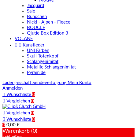
Motive
Jacquard
Sale
Bündchen
Nicki - Alpen - Fleece
BOUCLÉ
Qjutie Box Edition 3
VOLANE


Kunstleder
UNI Farben
Skull Totenkopf
Schlangenimitat
Metallic Schlangenimitat
Pyramide
Ladengeschäft
Sendeverfolgung
Mein Konto
Anmelden

Wunschliste
0

Vergleichen
0

Vergleichen
0

Wunschliste
0
0
0,00 €
Warenkorb (0)