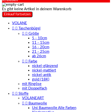
schließen
Es gibt keine Artikel in deinem Warenkorb
Einkauf fortsetzen
VOLANE


Taschenbügel


Größe
5 - 10cm
11 - 15cm
16 - 20cm
21 - 25cm
ab 26cm


Farbe
nickel-glänzend
nickel-mattiert
nickel-antik
gold (18K)
mit Ringöse
mit Doppelfach


Stoffe
VOLANEART


Baumwolle
Uni Baumwolle Alle Farben