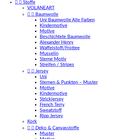


Stoffe
VOLANEART


Baumwolle
Uni Baumwolle Alle Farben
Kindermotive
Motive
Beschichtete Baumwolle
Alexander Henry
Waffelstoff/Frottee
Musselin
Sterne Motiv
Streifen / Stripes


Jersey
Uni
Sternen & Punkten – Muster
Motive
Kindermotive
Strickjersey
French Terry
Sweatstoff
Ripp Jersey
Kork


Deko & Canvasstoffe
Muster