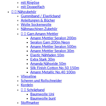
mit Ringöse
mit Doppelfach


Nähzubehör
Gummiband / Elasticband
Anleitungen & Bücher
Wolle Sockenwolle
Nähmaschinen Zubehör


Garn Amann Mettler
Amann Mettler Seralon 200m
Seralon Garn 200m Neon
Amann Mettler Seralon 500m
Amann Mettler Seralon 30m
Elastic Nähfaden 10m
Extra Stark 30m
Amanda Nähseide 50m
Silk Finish Cotton No.50 150m
Amann Metallic No.40 100m
Vlieseline
Scheren und Rollschneider
Kordeln


Schrägband
Baumwolle Uni
Baumwolle bunt
Stoffmarker