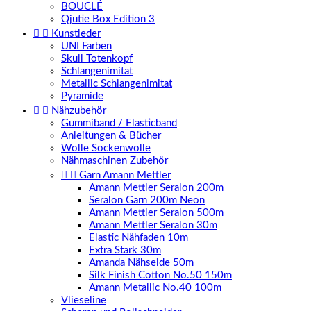
BOUCLÉ
Qjutie Box Edition 3


Kunstleder
UNI Farben
Skull Totenkopf
Schlangenimitat
Metallic Schlangenimitat
Pyramide


Nähzubehör
Gummiband / Elasticband
Anleitungen & Bücher
Wolle Sockenwolle
Nähmaschinen Zubehör


Garn Amann Mettler
Amann Mettler Seralon 200m
Seralon Garn 200m Neon
Amann Mettler Seralon 500m
Amann Mettler Seralon 30m
Elastic Nähfaden 10m
Extra Stark 30m
Amanda Nähseide 50m
Silk Finish Cotton No.50 150m
Amann Metallic No.40 100m
Vlieseline