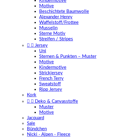
Kindermotive
Motive
Beschichtete Baumwolle
Alexander Henry
Waffelstoff/Frottee
Musselin
Sterne Motiv
Streifen / Stripes


Jersey
Uni
Sternen & Punkten – Muster
Motive
Kindermotive
Strickjersey
French Terry
Sweatstoff
Ripp Jersey
Kork


Deko & Canvasstoffe
Muster
Motive
Jacquard
Sale
Bündchen
Nicki - Alpen - Fleece