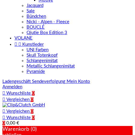
Motive
Jacquard
Sale
Bündchen
Nicki - Alpen - Fleece
BOUCLÉ
Qjutie Box Edition 3
VOLANE


Kunstleder
UNI Farben
Skull Totenkopf
Schlangenimitat
Metallic Schlangenimitat
Pyramide
Ladengeschäft
Sendeverfolgung
Mein Konto
Anmelden

Wunschliste
0

Vergleichen
0

Vergleichen
0

Wunschliste
0
0
0,00 €
Warenkorb (0)