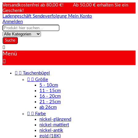
Versandkostenfrei ab 80,00 €! Ab 50,00 € erhalten Sie ein
Geschenk!
Ladengeschäft
Sendeverfolgung
Mein Konto
Anmelden
Suche

Menü



Taschenbügel


Größe
5 - 10cm
11 - 15cm
16 - 20cm
21 - 25cm
ab 26cm


Farbe
nickel-glänzend
nickel-mattiert
nickel-antik
gold (18K)