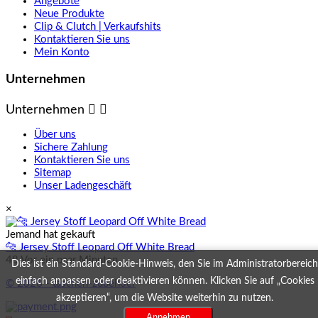
Angebote
Neue Produkte
Clip & Clutch | Verkaufshits
Kontaktieren Sie uns
Mein Konto
Unternehmen
Unternehmen


Über uns
Sichere Zahlung
Kontaktieren Sie uns
Sitemap
Unser Ladengeschäft
×
Jemand hat gekauft
🐆 Jersey Stoff Leopard Off White Bread
48 Vor ein paar Minuten
Dies ist ein Standard-Cookie-Hinweis, den Sie im Administratorbereich
einfach anpassen oder deaktivieren können. Klicken Sie auf „Cookies
© 2026 - taschen-zubehoer
akzeptieren“, um die Website weiterhin zu nutzen.
Annehmen