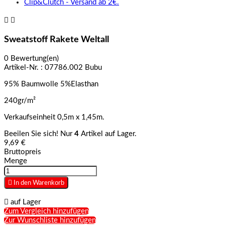


Sweatstoff Rakete Weltall
0 Bewertung(en)
Artikel-Nr. :
07786.002 Bubu
95% Baumwolle 5%Elasthan
240gr/m²
Verkaufseinheit 0,5m x 1,45m.
Beeilen Sie sich! Nur
4
Artikel auf Lager.
9,69 €
Bruttopreis
Menge

In den Warenkorb

auf Lager
Zum Vergleich hinzufügen
Zur Wunschliste hinzufügen