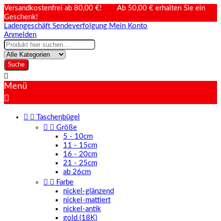
Versandkostenfrei ab 80,00 €! Ab 50,00 € erhalten Sie ein
Geschenk!
Ladengeschäft
Sendeverfolgung
Mein Konto
Anmelden
Suche

Menü



Taschenbügel


Größe
5 - 10cm
11 - 15cm
16 - 20cm
21 - 25cm
ab 26cm


Farbe
nickel-glänzend
nickel-mattiert
nickel-antik
gold (18K)