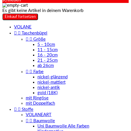
schließen
Es gibt keine Artikel in deinem Warenkorb
Einkauf fortsetzen
VOLANE


Taschenbügel


Größe
5 - 10cm
11 - 15cm
16 - 20cm
21 - 25cm
ab 26cm


Farbe
nickel-glänzend
nickel-mattiert
nickel-antik
gold (18K)
mit Ringöse
mit Doppelfach


Stoffe
VOLANEART


Baumwolle
Uni Baumwolle Alle Farben