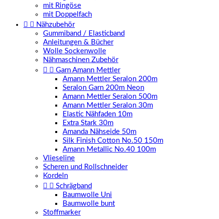
mit Ringöse
mit Doppelfach


Nähzubehör
Gummiband / Elasticband
Anleitungen & Bücher
Wolle Sockenwolle
Nähmaschinen Zubehör


Garn Amann Mettler
Amann Mettler Seralon 200m
Seralon Garn 200m Neon
Amann Mettler Seralon 500m
Amann Mettler Seralon 30m
Elastic Nähfaden 10m
Extra Stark 30m
Amanda Nähseide 50m
Silk Finish Cotton No.50 150m
Amann Metallic No.40 100m
Vlieseline
Scheren und Rollschneider
Kordeln


Schrägband
Baumwolle Uni
Baumwolle bunt
Stoffmarker