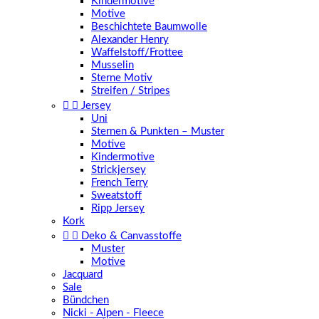
Kindermotive
Motive
Beschichtete Baumwolle
Alexander Henry
Waffelstoff/Frottee
Musselin
Sterne Motiv
Streifen / Stripes


Jersey
Uni
Sternen & Punkten – Muster
Motive
Kindermotive
Strickjersey
French Terry
Sweatstoff
Ripp Jersey
Kork


Deko & Canvasstoffe
Muster
Motive
Jacquard
Sale
Bündchen
Nicki - Alpen - Fleece