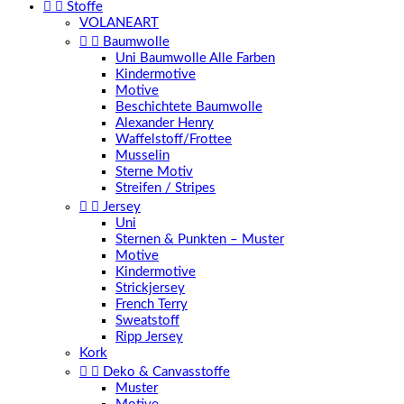


Stoffe
VOLANEART


Baumwolle
Uni Baumwolle Alle Farben
Kindermotive
Motive
Beschichtete Baumwolle
Alexander Henry
Waffelstoff/Frottee
Musselin
Sterne Motiv
Streifen / Stripes


Jersey
Uni
Sternen & Punkten – Muster
Motive
Kindermotive
Strickjersey
French Terry
Sweatstoff
Ripp Jersey
Kork


Deko & Canvasstoffe
Muster