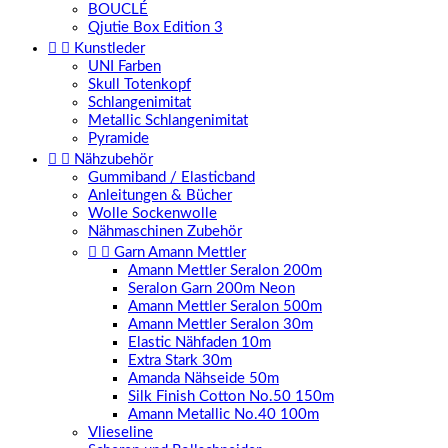
BOUCLÉ
Qjutie Box Edition 3


Kunstleder
UNI Farben
Skull Totenkopf
Schlangenimitat
Metallic Schlangenimitat
Pyramide


Nähzubehör
Gummiband / Elasticband
Anleitungen & Bücher
Wolle Sockenwolle
Nähmaschinen Zubehör


Garn Amann Mettler
Amann Mettler Seralon 200m
Seralon Garn 200m Neon
Amann Mettler Seralon 500m
Amann Mettler Seralon 30m
Elastic Nähfaden 10m
Extra Stark 30m
Amanda Nähseide 50m
Silk Finish Cotton No.50 150m
Amann Metallic No.40 100m
Vlieseline