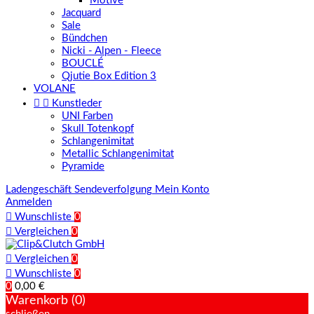
Motive
Jacquard
Sale
Bündchen
Nicki - Alpen - Fleece
BOUCLÉ
Qjutie Box Edition 3
VOLANE


Kunstleder
UNI Farben
Skull Totenkopf
Schlangenimitat
Metallic Schlangenimitat
Pyramide
Ladengeschäft
Sendeverfolgung
Mein Konto
Anmelden

Wunschliste
0

Vergleichen
0

Vergleichen
0

Wunschliste
0
0
0,00 €
Warenkorb (0)