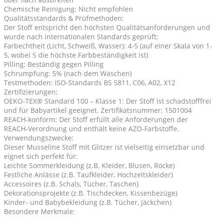
Chemische Reinigung: Nicht empfohlen
Qualitätsstandards & Prüfmethoden:
Der Stoff entspricht den höchsten Qualitätsanforderungen und
wurde nach internationalen Standards geprüft:
Farbechtheit (Licht, Schweiß, Wasser): 4-5 (auf einer Skala von 1-
5, wobei 5 die höchste Farbbeständigkeit ist)
Pilling: Beständig gegen Pilling
Schrumpfung: 5% (nach dem Waschen)
Testmethoden: ISO-Standards BS 5811, C06, A02, X12
Zertifizierungen:
OEKO-TEX® Standard 100 – Klasse 1: Der Stoff ist schadstofffrei
und für Babyartikel geeignet. Zertifikatsnummer: 1501004
REACH-konform: Der Stoff erfüllt alle Anforderungen der
REACH-Verordnung und enthält keine AZO-Farbstoffe.
Verwendungszwecke:
Dieser Musseline Stoff mit Glitzer ist vielseitig einsetzbar und
eignet sich perfekt für:
Leichte Sommerkleidung (z.B. Kleider, Blusen, Röcke)
Festliche Anlässe (z.B. Taufkleider, Hochzeitskleider)
Accessoires (z.B. Schals, Tücher, Taschen)
Dekorationsprojekte (z.B. Tischdecken, Kissenbezüge)
Kinder- und Babybekleidung (z.B. Tücher, Jäckchen)
Besondere Merkmale: