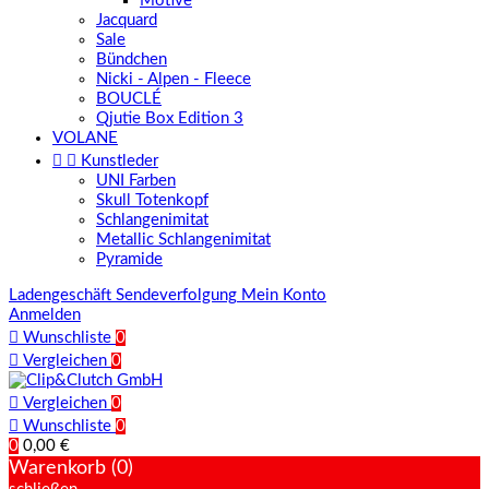
Motive
Jacquard
Sale
Bündchen
Nicki - Alpen - Fleece
BOUCLÉ
Qjutie Box Edition 3
VOLANE


Kunstleder
UNI Farben
Skull Totenkopf
Schlangenimitat
Metallic Schlangenimitat
Pyramide
Ladengeschäft
Sendeverfolgung
Mein Konto
Anmelden

Wunschliste
0

Vergleichen
0

Vergleichen
0

Wunschliste
0
0
0,00 €
Warenkorb (0)