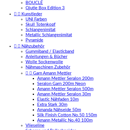
BOUCLÉ
Qjutie Box Edition 3


Kunstleder
UNI Farben
Skull Totenkopf
Schlangenimitat
Metallic Schlangenimitat
Pyramide


Nähzubehör
Gummiband / Elasticband
Anleitungen & Bücher
Wolle Sockenwolle
Nähmaschinen Zubehör


Garn Amann Mettler
Amann Mettler Seralon 200m
Seralon Garn 200m Neon
Amann Mettler Seralon 500m
Amann Mettler Seralon 30m
Elastic Nähfaden 10m
Extra Stark 30m
Amanda Nähseide 50m
Silk Finish Cotton No.50 150m
Amann Metallic No.40 100m
Vlieseline