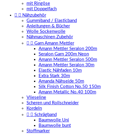
mit Ringöse
mit Doppelfach


Nähzubehör
Gummiband / Elasticband
Anleitungen & Bücher
Wolle Sockenwolle
Nähmaschinen Zubehör


Garn Amann Mettler
Amann Mettler Seralon 200m
Seralon Garn 200m Neon
Amann Mettler Seralon 500m
Amann Mettler Seralon 30m
Elastic Nähfaden 10m
Extra Stark 30m
Amanda Nähseide 50m
Silk Finish Cotton No.50 150m
Amann Metallic No.40 100m
Vlieseline
Scheren und Rollschneider
Kordeln


Schrägband
Baumwolle Uni
Baumwolle bunt
Stoffmarker