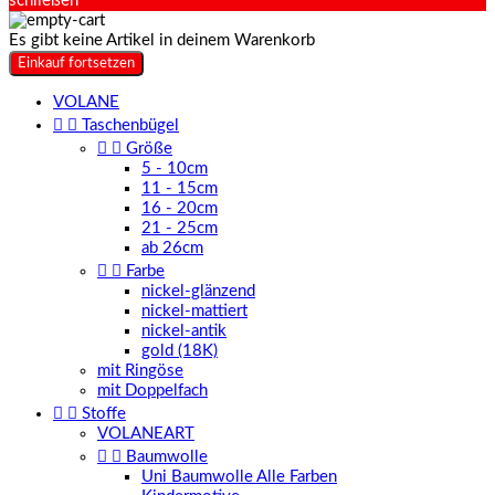
schließen
Es gibt keine Artikel in deinem Warenkorb
Einkauf fortsetzen
VOLANE


Taschenbügel


Größe
5 - 10cm
11 - 15cm
16 - 20cm
21 - 25cm
ab 26cm


Farbe
nickel-glänzend
nickel-mattiert
nickel-antik
gold (18K)
mit Ringöse
mit Doppelfach


Stoffe
VOLANEART


Baumwolle
Uni Baumwolle Alle Farben