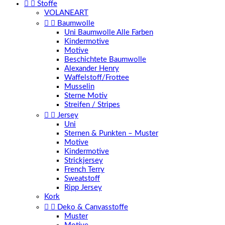


Stoffe
VOLANEART


Baumwolle
Uni Baumwolle Alle Farben
Kindermotive
Motive
Beschichtete Baumwolle
Alexander Henry
Waffelstoff/Frottee
Musselin
Sterne Motiv
Streifen / Stripes


Jersey
Uni
Sternen & Punkten – Muster
Motive
Kindermotive
Strickjersey
French Terry
Sweatstoff
Ripp Jersey
Kork


Deko & Canvasstoffe
Muster