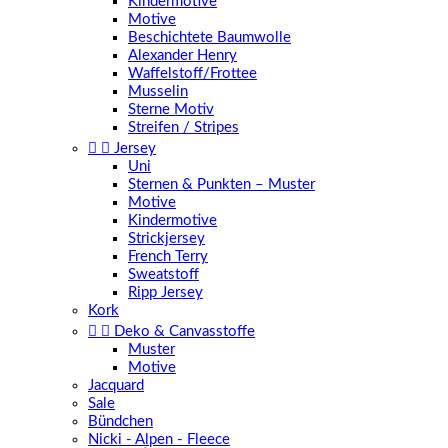
Kindermotive
Motive
Beschichtete Baumwolle
Alexander Henry
Waffelstoff/Frottee
Musselin
Sterne Motiv
Streifen / Stripes


Jersey
Uni
Sternen & Punkten – Muster
Motive
Kindermotive
Strickjersey
French Terry
Sweatstoff
Ripp Jersey
Kork


Deko & Canvasstoffe
Muster
Motive
Jacquard
Sale
Bündchen
Nicki - Alpen - Fleece