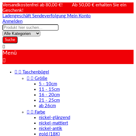
Versandkostenfrei ab 80,00 €! Ab 50,00 € erhalten Sie ein
Geschenk!
Ladengeschäft
Sendeverfolgung
Mein Konto
Anmelden
Suche

Menü



Taschenbügel


Größe
5 - 10cm
11 - 15cm
16 - 20cm
21 - 25cm
ab 26cm


Farbe
nickel-glänzend
nickel-mattiert
nickel-antik
gold (18K)