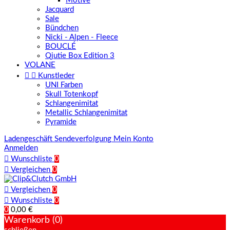
Motive
Jacquard
Sale
Bündchen
Nicki - Alpen - Fleece
BOUCLÉ
Qjutie Box Edition 3
VOLANE


Kunstleder
UNI Farben
Skull Totenkopf
Schlangenimitat
Metallic Schlangenimitat
Pyramide
Ladengeschäft
Sendeverfolgung
Mein Konto
Anmelden

Wunschliste
0

Vergleichen
0

Vergleichen
0

Wunschliste
0
0
0,00 €
Warenkorb (0)