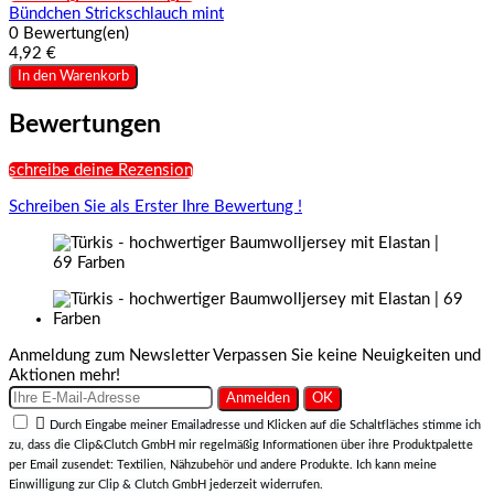
Bündchen Strickschlauch mint
0 Bewertung(en)
4,92 €
In den Warenkorb
Bewertungen
schreibe deine Rezension
Schreiben Sie als Erster Ihre Bewertung !
Anmeldung zum Newsletter
Verpassen Sie keine Neuigkeiten und
Aktionen mehr!

Durch Eingabe meiner Emailadresse und Klicken auf die Schaltfläches stimme ich
zu, dass die Clip&Clutch GmbH mir regelmäßig Informationen über ihre Produktpalette
per Email zusendet: Textilien, Nähzubehör und andere Produkte. Ich kann meine
Einwilligung zur Clip & Clutch GmbH jederzeit widerrufen.