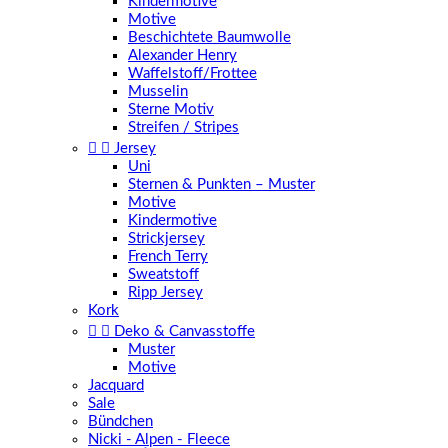
Kindermotive
Motive
Beschichtete Baumwolle
Alexander Henry
Waffelstoff/Frottee
Musselin
Sterne Motiv
Streifen / Stripes


Jersey
Uni
Sternen & Punkten – Muster
Motive
Kindermotive
Strickjersey
French Terry
Sweatstoff
Ripp Jersey
Kork


Deko & Canvasstoffe
Muster
Motive
Jacquard
Sale
Bündchen
Nicki - Alpen - Fleece