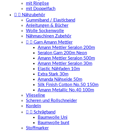
mit Ringöse
mit Doppelfach


Nähzubehör
Gummiband / Elasticband
Anleitungen & Bücher
Wolle Sockenwolle
Nähmaschinen Zubehör


Garn Amann Mettler
Amann Mettler Seralon 200m
Seralon Garn 200m Neon
Amann Mettler Seralon 500m
Amann Mettler Seralon 30m
Elastic Nähfaden 10m
Extra Stark 30m
Amanda Nähseide 50m
Silk Finish Cotton No.50 150m
Amann Metallic No.40 100m
Vlieseline
Scheren und Rollschneider
Kordeln


Schrägband
Baumwolle Uni
Baumwolle bunt
Stoffmarker