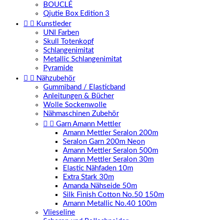
BOUCLÉ
Qjutie Box Edition 3


Kunstleder
UNI Farben
Skull Totenkopf
Schlangenimitat
Metallic Schlangenimitat
Pyramide


Nähzubehör
Gummiband / Elasticband
Anleitungen & Bücher
Wolle Sockenwolle
Nähmaschinen Zubehör


Garn Amann Mettler
Amann Mettler Seralon 200m
Seralon Garn 200m Neon
Amann Mettler Seralon 500m
Amann Mettler Seralon 30m
Elastic Nähfaden 10m
Extra Stark 30m
Amanda Nähseide 50m
Silk Finish Cotton No.50 150m
Amann Metallic No.40 100m
Vlieseline