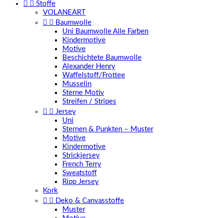


Stoffe
VOLANEART


Baumwolle
Uni Baumwolle Alle Farben
Kindermotive
Motive
Beschichtete Baumwolle
Alexander Henry
Waffelstoff/Frottee
Musselin
Sterne Motiv
Streifen / Stripes


Jersey
Uni
Sternen & Punkten – Muster
Motive
Kindermotive
Strickjersey
French Terry
Sweatstoff
Ripp Jersey
Kork


Deko & Canvasstoffe
Muster