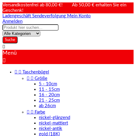
Versandkostenfrei ab 80,00 €! Ab 50,00 € erhalten Sie ein
Geschenk!
Ladengeschäft
Sendeverfolgung
Mein Konto
Anmelden
Suche

Menü



Taschenbügel


Größe
5 - 10cm
11 - 15cm
16 - 20cm
21 - 25cm
ab 26cm


Farbe
nickel-glänzend
nickel-mattiert
nickel-antik
gold (18K)