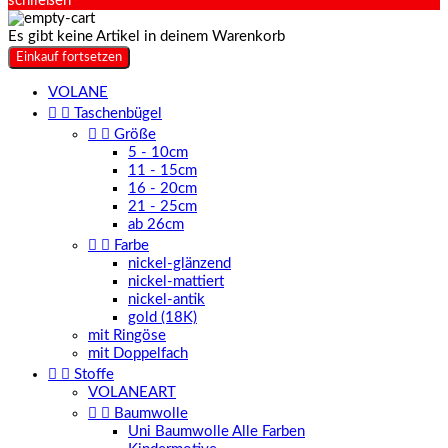
schließen
Es gibt keine Artikel in deinem Warenkorb
Einkauf fortsetzen
VOLANE


Taschenbügel


Größe
5 - 10cm
11 - 15cm
16 - 20cm
21 - 25cm
ab 26cm


Farbe
nickel-glänzend
nickel-mattiert
nickel-antik
gold (18K)
mit Ringöse
mit Doppelfach


Stoffe
VOLANEART


Baumwolle
Uni Baumwolle Alle Farben