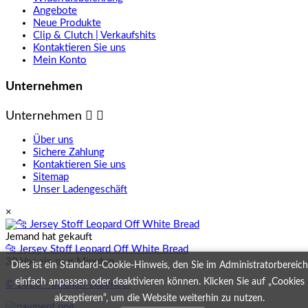
Angebote
Neue Produkte
Clip & Clutch | Verkaufshits
Kontaktieren Sie uns
Mein Konto
Unternehmen
Unternehmen


Über uns
Sichere Zahlung
Kontaktieren Sie uns
Sitemap
Unser Ladengeschäft
×
Jemand hat gekauft
🐆 Jersey Stoff Leopard Off White Bread
30 Vor ein paar Minuten
Dies ist ein Standard-Cookie-Hinweis, den Sie im Administratorbereich
einfach anpassen oder deaktivieren können. Klicken Sie auf „Cookies
© 2026 - taschen-zubehoer
akzeptieren“, um die Website weiterhin zu nutzen.