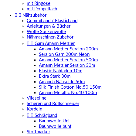
mit Ringöse
mit Doppelfach


Nähzubehör
Gummiband / Elasticband
Anleitungen & Bücher
Wolle Sockenwolle
Nähmaschinen Zubehör


Garn Amann Mettler
Amann Mettler Seralon 200m
Seralon Garn 200m Neon
Amann Mettler Seralon 500m
Amann Mettler Seralon 30m
Elastic Nähfaden 10m
Extra Stark 30m
Amanda Nähseide 50m
Silk Finish Cotton No.50 150m
Amann Metallic No.40 100m
Vlieseline
Scheren und Rollschneider
Kordeln


Schrägband
Baumwolle Uni
Baumwolle bunt
Stoffmarker