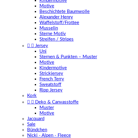
Kindermotive
Motive
Beschichtete Baumwolle
Alexander Henry
Waffelstoff/Frottee
Musselin
Sterne Motiv
Streifen / Stripes


Jersey
Uni
Sternen & Punkten – Muster
Motive
Kindermotive
Strickjersey
French Terry
Sweatstoff
Ripp Jersey
Kork


Deko & Canvasstoffe
Muster
Motive
Jacquard
Sale
Bündchen
Nicki - Alpen - Fleece