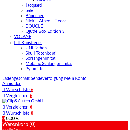
Motive
Jacquard
Sale
Bündchen
Nicki - Alpen - Fleece
BOUCLÉ
Qjutie Box Edition 3
VOLANE


Kunstleder
UNI Farben
Skull Totenkopf
Schlangenimitat
Metallic Schlangenimitat
Pyramide
Ladengeschäft
Sendeverfolgung
Mein Konto
Anmelden

Wunschliste
0

Vergleichen
0

Vergleichen
0

Wunschliste
0
0
0,00 €
Warenkorb (0)