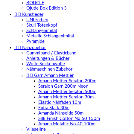
BOUCLÉ
Qjutie Box Edition 3


Kunstleder
UNI Farben
Skull Totenkopf
Schlangenimitat
Metallic Schlangenimitat
Pyramide


Nähzubehör
Gummiband / Elasticband
Anleitungen & Bücher
Wolle Sockenwolle
Nähmaschinen Zubehör


Garn Amann Mettler
Amann Mettler Seralon 200m
Seralon Garn 200m Neon
Amann Mettler Seralon 500m
Amann Mettler Seralon 30m
Elastic Nähfaden 10m
Extra Stark 30m
Amanda Nähseide 50m
Silk Finish Cotton No.50 150m
Amann Metallic No.40 100m
Vlieseline