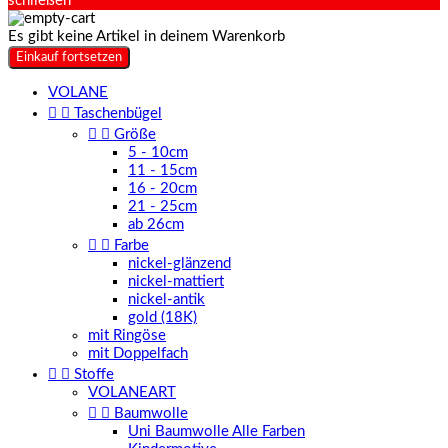
schließen
Es gibt keine Artikel in deinem Warenkorb
Einkauf fortsetzen
VOLANE


Taschenbügel


Größe
5 - 10cm
11 - 15cm
16 - 20cm
21 - 25cm
ab 26cm


Farbe
nickel-glänzend
nickel-mattiert
nickel-antik
gold (18K)
mit Ringöse
mit Doppelfach


Stoffe
VOLANEART


Baumwolle
Uni Baumwolle Alle Farben