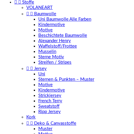


Stoffe
VOLANEART


Baumwolle
Uni Baumwolle Alle Farben
Kindermotive
Motive
Beschichtete Baumwolle
Alexander Henry
Waffelstoff/Frottee
Musselin
Sterne Motiv
Streifen / Stripes


Jersey
Uni
Sternen & Punkten – Muster
Motive
Kindermotive
Strickjersey
French Terry
Sweatstoff
Ripp Jersey
Kork


Deko & Canvasstoffe
Muster