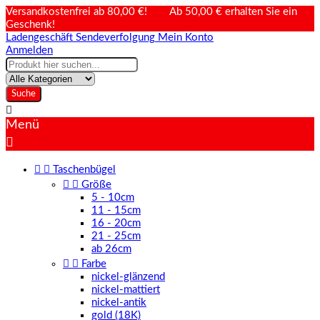
Versandkostenfrei ab 80,00 €! Ab 50,00 € erhalten Sie ein
Geschenk!
Ladengeschäft
Sendeverfolgung
Mein Konto
Anmelden
Suche

Menü



Taschenbügel


Größe
5 - 10cm
11 - 15cm
16 - 20cm
21 - 25cm
ab 26cm


Farbe
nickel-glänzend
nickel-mattiert
nickel-antik
gold (18K)