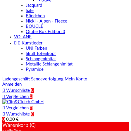
Motive
Jacquard
Sale
Bündchen
Nicki - Alpen - Fleece
BOUCLÉ
Qjutie Box Edition 3
VOLANE


Kunstleder
UNI Farben
Skull Totenkopf
Schlangenimitat
Metallic Schlangenimitat
Pyramide
Ladengeschäft
Sendeverfolgung
Mein Konto
Anmelden

Wunschliste
0

Vergleichen
0

Vergleichen
0

Wunschliste
0
0
0,00 €
Warenkorb (0)