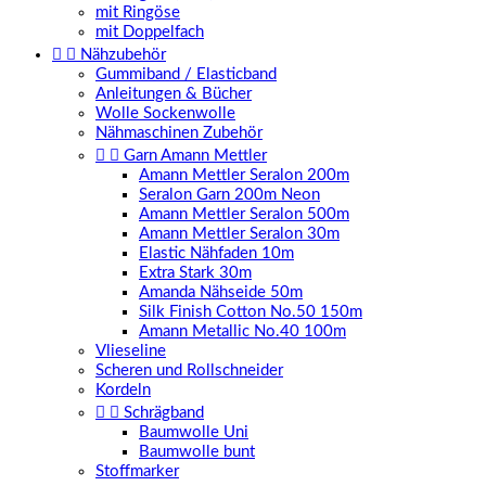
mit Ringöse
mit Doppelfach


Nähzubehör
Gummiband / Elasticband
Anleitungen & Bücher
Wolle Sockenwolle
Nähmaschinen Zubehör


Garn Amann Mettler
Amann Mettler Seralon 200m
Seralon Garn 200m Neon
Amann Mettler Seralon 500m
Amann Mettler Seralon 30m
Elastic Nähfaden 10m
Extra Stark 30m
Amanda Nähseide 50m
Silk Finish Cotton No.50 150m
Amann Metallic No.40 100m
Vlieseline
Scheren und Rollschneider
Kordeln


Schrägband
Baumwolle Uni
Baumwolle bunt
Stoffmarker