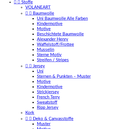


Stoffe
VOLANEART


Baumwolle
Uni Baumwolle Alle Farben
Kindermotive
Motive
Beschichtete Baumwolle
Alexander Henry
Waffelstoff/Frottee
Musselin
Sterne Motiv
Streifen / Stripes


Jersey
Uni
Sternen & Punkten – Muster
Motive
Kindermotive
Strickjersey
French Terry
Sweatstoff
Ripp Jersey
Kork


Deko & Canvasstoffe
Muster