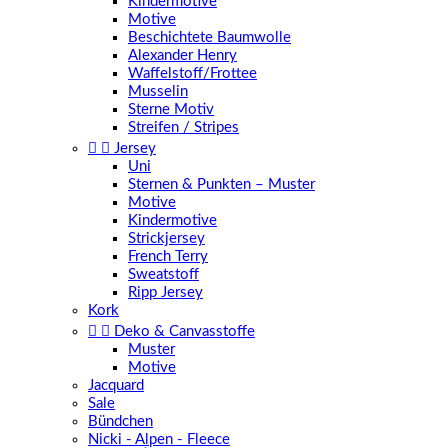
Kindermotive
Motive
Beschichtete Baumwolle
Alexander Henry
Waffelstoff/Frottee
Musselin
Sterne Motiv
Streifen / Stripes


Jersey
Uni
Sternen & Punkten – Muster
Motive
Kindermotive
Strickjersey
French Terry
Sweatstoff
Ripp Jersey
Kork


Deko & Canvasstoffe
Muster
Motive
Jacquard
Sale
Bündchen
Nicki - Alpen - Fleece