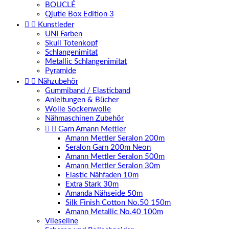
BOUCLÉ
Qjutie Box Edition 3


Kunstleder
UNI Farben
Skull Totenkopf
Schlangenimitat
Metallic Schlangenimitat
Pyramide


Nähzubehör
Gummiband / Elasticband
Anleitungen & Bücher
Wolle Sockenwolle
Nähmaschinen Zubehör


Garn Amann Mettler
Amann Mettler Seralon 200m
Seralon Garn 200m Neon
Amann Mettler Seralon 500m
Amann Mettler Seralon 30m
Elastic Nähfaden 10m
Extra Stark 30m
Amanda Nähseide 50m
Silk Finish Cotton No.50 150m
Amann Metallic No.40 100m
Vlieseline