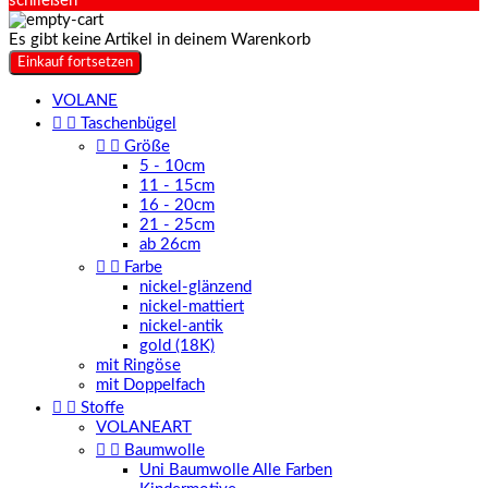
schließen
Es gibt keine Artikel in deinem Warenkorb
Einkauf fortsetzen
VOLANE


Taschenbügel


Größe
5 - 10cm
11 - 15cm
16 - 20cm
21 - 25cm
ab 26cm


Farbe
nickel-glänzend
nickel-mattiert
nickel-antik
gold (18K)
mit Ringöse
mit Doppelfach


Stoffe
VOLANEART


Baumwolle
Uni Baumwolle Alle Farben