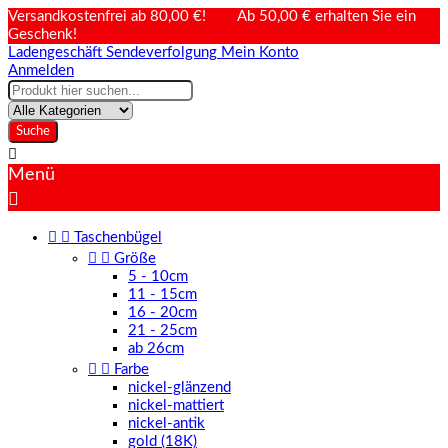
Versandkostenfrei ab 80,00 €! Ab 50,00 € erhalten Sie ein
Geschenk!
Ladengeschäft
Sendeverfolgung
Mein Konto
Anmelden
Suche

Menü



Taschenbügel


Größe
5 - 10cm
11 - 15cm
16 - 20cm
21 - 25cm
ab 26cm


Farbe
nickel-glänzend
nickel-mattiert
nickel-antik
gold (18K)